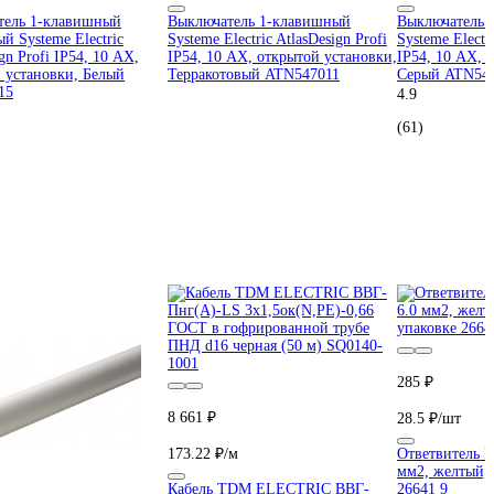
тель 1-клавишный
Выключатель 1-клавишный
Выключатель 
й Systeme Electric
Systeme Electric AtlasDesign Profi
Systeme Electri
gn Profi IP54, 10 АХ,
IP54, 10 АХ, открытой установки,
IP54, 10 АХ, 
 установки, Белый
Терракотовый ATN547011
Серый ATN54
15
4.9
(61)
285 ₽
8 661 ₽
28.5 ₽/шт
173.22 ₽/м
Ответвитель D
мм2, желтый, 
Кабель TDM ELECTRIC ВВГ-
26641 9