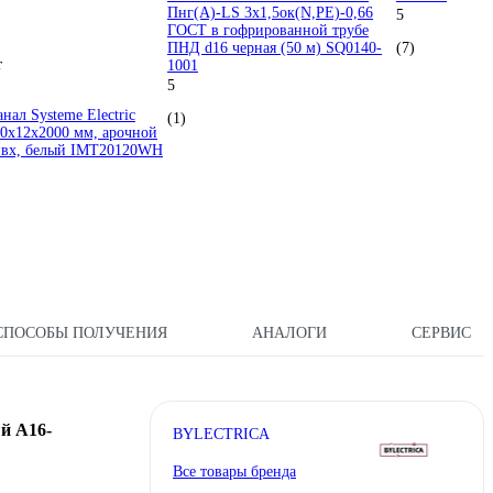
Пнг(А)-LS 3х1,5ок(N,PE)-0,66
5
ГОСТ в гофрированной трубе
ПНД d16 черная (50 м) SQ0140-
(7)
т
1001
5
нал Systeme Electric
(1)
 20x12x2000 мм, арочной
пвх, белый IMT20120WH
СПОСОБЫ ПОЛУЧЕНИЯ
АНАЛОГИ
СЕРВИС
й А16-
BYLECTRICA
Все товары бренда