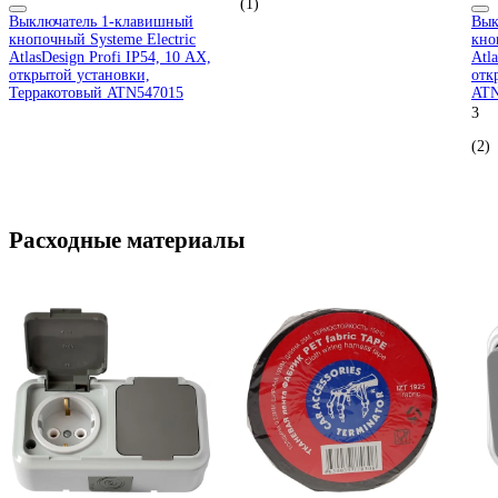
(1)
Выключатель 1-клавишный
Вык
кнопочный Systeme Electric
кно
AtlasDesign Profi IP54, 10 АХ,
Atl
открытой установки,
отк
Терракотовый ATN547015
ATN
3
(2)
Расходные материалы