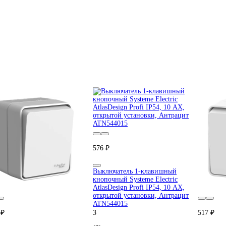
576 ₽
Выключатель 1-клавишный
кнопочный Systeme Electric
AtlasDesign Profi IP54, 10 АХ,
открытой установки, Антрацит
ATN544015
 ₽
3
517 ₽