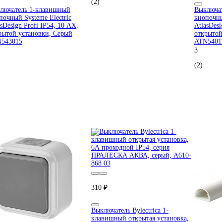
(2)
лючатель 1-клавишный
Выключа
почный Systeme Electric
кнопочны
asDesign Profi IP54, 10 АХ,
AtlasDesi
рытой установки, Серый
открытой
543015
ATN5401
3
(2)
310 ₽
Выключатель Bylectrica 1-
клавишный открытая установка,