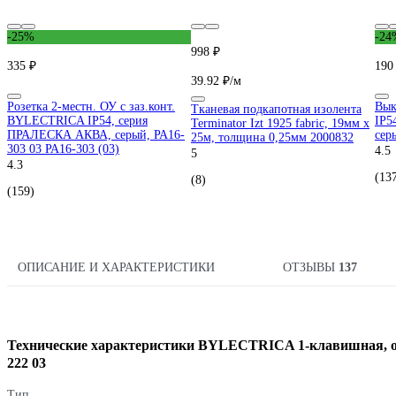
-25%
-24
998 ₽
335 ₽
190
39.92 ₽/м
Розетка 2-местн. ОУ с заз.конт.
Вык
Тканевая подкапотная изолента
BYLECTRICA IP54, серия
IP5
Terminator Izt 1925 fabric, 19мм х
ПРАЛЕСКА АКВА, серый, РА16-
сер
25м, толщина 0,25мм 2000832
303 03 РА16-303 (03)
4.5
5
4.3
(13
(8)
(159)
ОПИСАНИЕ И ХАРАКТЕРИСТИКИ
ОТЗЫВЫ
137
Технические характеристики BYLECTRICA 1-клавишная, о
222 03
Тип