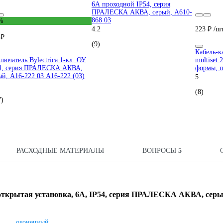
6А проходной IP54, серия
ПРАЛЕСКА АКВА, серый, А610-
868 03
%
4.2
223 ₽
/ш
 ₽
(9)
Кабель-ка
лючатель Bylectrica 1-кл. ОУ
multiset
4, серия ПРАЛЕСКА АКВА,
формы, 
ый, А16-222 03 А16-222 (03)
5
(8)
7)
РАСХОДНЫЕ МАТЕРИАЛЫ
ВОПРОСЫ
5
ткрытая установка, 6А, IP54, серия ПРАЛЕСКА АКВА, серы
оконечный