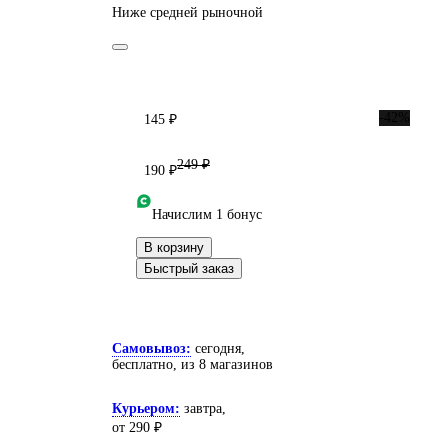
Ниже средней рыночной
-42%
145 ₽
249 ₽
190 ₽
Начислим 1 бонус
В корзину
Быстрый заказ
Самовывоз:
сегодня,
бесплатно
, из 8 магазинов
Курьером:
завтра,
от 290 ₽