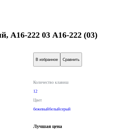
, А16-222 03 А16-222 (03)
В избранное
Сравнить
Количество клавиш
1
2
Цвет
бежевый
белый
серый
Лучшая цена