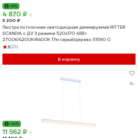
-6%
4 870 ₽
5 200 ₽
Люстра потолочная светодиодная диммируемая RITTER
SCANDIA с ДУ 3 режима 520x170 45Вт
2700К/4200К/6400К 17м серый/дерево 51590 0
5
(25)
В корзину
-14%
11 562 ₽