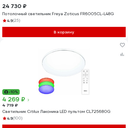
24 730 ₽
Потолочный светильник Freya Zoticus FR6005CL-L48G
4.9
(25)
В корзину
-10%
4 269 ₽
4 719 ₽
Светильник Citilux Лаконика LED пультом CL725680G
4.9
(100)