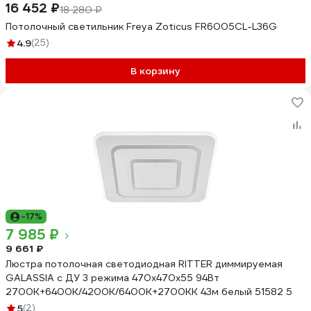
16 452 ₽
18 280 ₽
Потолочный светильник Freya Zoticus FR6005CL-L36G
4.9
(25)
В корзину
-17%
7 985 ₽
9 661 ₽
Люстра потолочная светодиодная RITTER диммируемая
GALASSIA с ДУ 3 режима 470x470x55 94Вт
2700K+6400K/4200K/6400K+2700KК 43м белый 51582 5
5
(2)