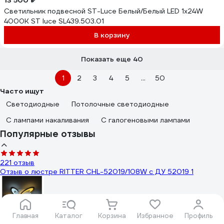
13 500 ₽
Светильник подвесной ST-Luce Белый/Белый LED 1х24W
4000K ST luce SL439.503.01
В корзину
Показать еще 40
1
2
3
4
5
...
50
Часто ищут
Светодиодные
Потолочные светодиодные
С лампами накаливания
С галогеновыми лампами
Популярные отзывы
221 отзыв
Отзыв о люстре RITTER CHL-52019/108W с ДУ 52019 1
Главная
Каталог
Корзина
Избранное
Профиль
тимур шариков