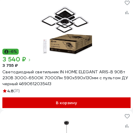
-6%
3 540 ₽
3 755 ₽
Светодиодный светильник IN HOME ELEGANT ARIS-B 90Вт
230В 3000-6500K 7000Лм 590x590x130мм c пультом ДУ
черный 4690612035413
4.8
(31)
В корзину