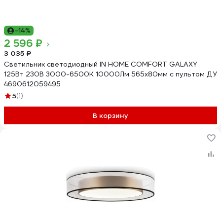
-14%
2 596 ₽
3 035 ₽
Светильник светодиодный IN HOME COMFORT GALAXY
125Вт 230В 3000-6500K 10000Лм 565x80мм с пультом ДУ
4690612059495
5
(1)
В корзину