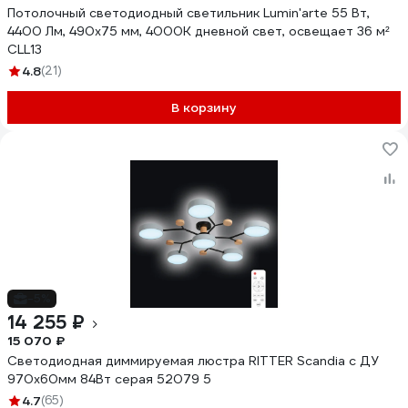
Потолочный светодиодный светильник Lumin'arte 55 Вт,
4400 Лм, 490x75 мм, 4000К дневной свет, освещает 36 м²
CLL13
4.8
(21)
В корзину
-5%
14 255 ₽
15 070 ₽
Светодиодная диммируемая люстра RITTER Scandia с ДУ
970х60мм 84Вт серая 52079 5
4.7
(65)