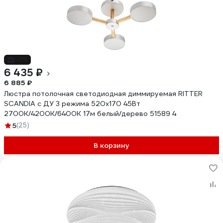
-7%
6 435 ₽
6 885 ₽
Люстра потолочная светодиодная диммируемая RITTER
SCANDIA с ДУ 3 режима 520x170 45Вт
2700К/4200К/6400К 17м белый/дерево 51589 4
5
(25)
В корзину