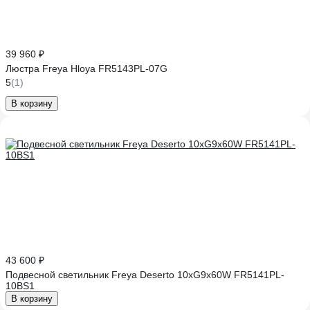
39 960 ₽
Люстра Freya Hloya FR5143PL-07G
5
(1)
В корзину
43 600 ₽
Подвесной светильник Freya Deserto 10хG9x60W FR5141PL-
10BS1
В корзину