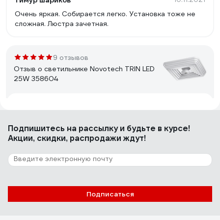
тимур шариков
Очень яркая. Собирается легко. Установка тоже не
сложная. Люстра зачетная.
9 отзывов
Отзыв о светильнике Novotech TRIN LED
25W 358604
Сергий
20.12.2023
Добротный светильник.
Подпишитесь
на рассылку
и будьте в курсе!
Акции, скидки, распродажи ждут!
251 отзыв
Отзыв о люстре RITTER ROLO с ДУ 52Вт,
2700К/4200К/6400К, 3400Лм, 385x80мм
52360 4
Подписаться
Александр Ю.
10.11.2021
Есть регулировка оттенка и яркости в широком