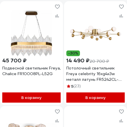
-30%
45 700 ₽
14 490 ₽
20 700 ₽
Подвесной светильник Freya,
Потолочный светильник
Chalice FR10008PL-L52G
Freya celebrity 16хg4x3w
металл латунь FR5242CL-
16BS
5
(23)
В корзину
В корзину