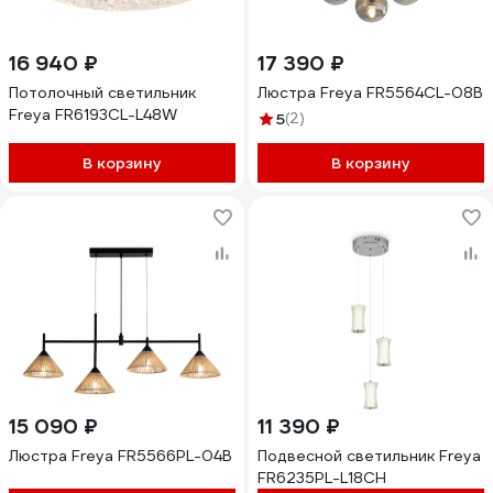
16 940 ₽
17 390 ₽
Потолочный светильник
Люстра Freya FR5564CL-08B
Freya FR6193CL-L48W
5
(2)
В корзину
В корзину
15 090 ₽
11 390 ₽
Люстра Freya FR5566PL-04B
Подвесной светильник Freya
FR6235PL-L18CH