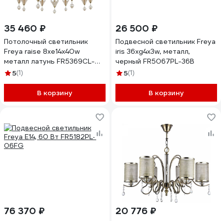
35 460 ₽
26 500 ₽
Потолочный светильник
Подвесной светильник Freya
Freya raise 8хe14x40w
iris 36хg4x3w, металл,
металл латунь FR5369CL-
черный FR5067PL-36B
08BS
5
(1)
5
(1)
В корзину
В корзину
76 370 ₽
20 776 ₽