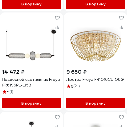
В корзину
В корзину
14 472 ₽
9 650 ₽
Подвесной светильник Freya
Люстра Freya FR1016CL-06G
FR6196PL-L15B
5
(21)
5
(1)
В корзину
В корзину