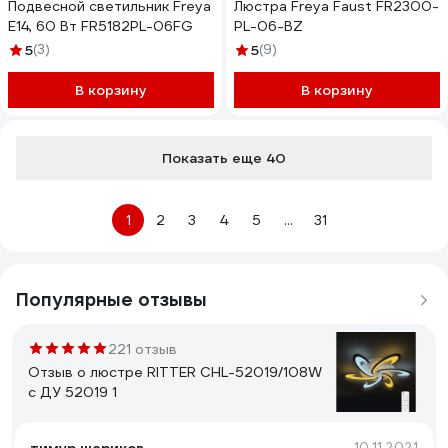
Подвесной светильник Freya
Люстра Freya Faust FR2300-
E14, 60 Вт FR5182PL-06FG
PL-06-BZ
5
(3)
5
(9)
В корзину
В корзину
Показать еще 40
1
2
3
4
5
...
31
Популярные отзывы
221 отзыв
Отзыв о люстре RITTER CHL-52019/108W
с ДУ 52019 1
10.11.2021