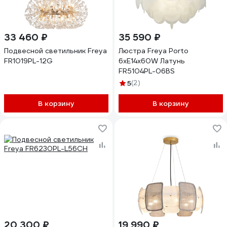
33 460 ₽
35 590 ₽
Подвесной светильник Freya
Люстра Freya Porto
FR1019PL-12G
6хE14x60W Латунь
FR5104PL-06BS
5
(2)
В корзину
В корзину
20 300 ₽
19 990 ₽