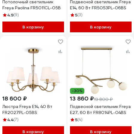
Потолочный светильник
Подвесной светильник Freya
Freya Paolina FR5011CL-05B
E14, 60 Вт FR5053PL-06BS
4.9
(9)
5
(3)
В корзину
В корзину
-30%
18 600 ₽
13 860 ₽
19 800 ₽
Люстра Freya E14, 40 Вт
Подвесной светильник Freya
FR2027PL-05BS
E27, 60 Вт FR8014PL-04BS
4.4
(7)
5
(4)
В корзину
В корзину