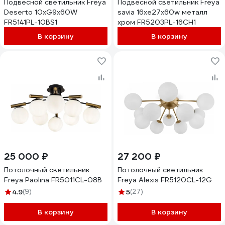
Подвесной светильник Freya
Подвесной светильник Freya
Deserto 10хG9x60W
savia 16хe27x60w металл
FR5141PL-10BS1
хром FR5203PL-16CH1
В корзину
В корзину
25 000 ₽
27 200 ₽
Потолочный светильник
Потолочный светильник
Freya Paolina FR5011CL-08B
Freya Alexis FR5120CL-12G
4.9
(9)
5
(27)
В корзину
В корзину