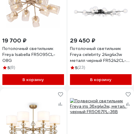
19 700 ₽
29 450 ₽
Потолочный светильник
Потолочный светильник
Freya Isabella FR5095CL-
Freya celebrity 24хg4x3w
08G
металл черный FR5242CL-
24B1
5
(8)
5
(23)
В корзину
В корзину