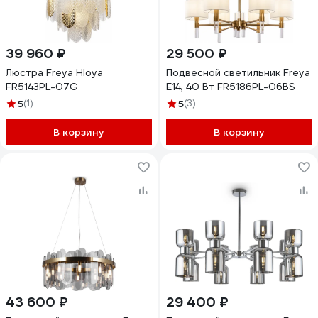
39 960 ₽
29 500 ₽
Люстра Freya Hloya
Подвесной светильник Freya
FR5143PL-07G
E14, 40 Вт FR5186PL-06BS
5
(1)
5
(3)
В корзину
В корзину
43 600 ₽
29 400 ₽