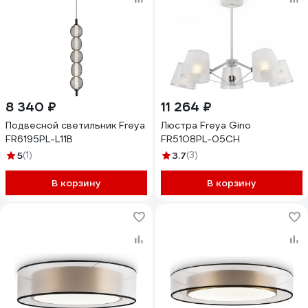
8 340 ₽
11 264 ₽
Подвесной светильник Freya
Люстра Freya Gino
FR6195PL-L11B
FR5108PL-05CH
5
(1)
3.7
(3)
В корзину
В корзину