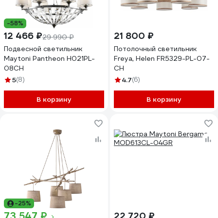
-58%
12 466 ₽
21 800 ₽
29 990 ₽
Подвесной светильник
Потолочный светильник
Maytoni Pantheon H021PL-
Freya, Helen FR5329-PL-07-
08CH
CH
5
(8)
4.7
(6)
В корзину
В корзину
-25%
73 547 ₽
22 720 ₽