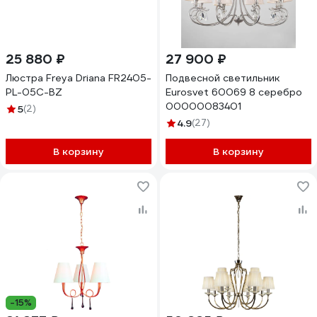
25 880 ₽
27 900 ₽
Люстра Freya Driana FR2405-
Подвесной светильник
PL-05C-BZ
Eurosvet 60069 8 серебро
00000083401
5
(2)
4.9
(27)
В корзину
В корзину
-15%