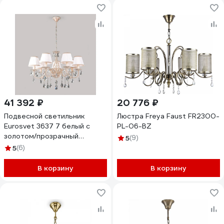
41 392 ₽
20 776 ₽
Подвесной светильник
Люстра Freya Faust FR2300-
Eurosvet 3637 7 белый с
PL-06-BZ
золотом/прозрачный
5
(9)
хрусталь Strotskis
5
(6)
00000068946
В корзину
В корзину