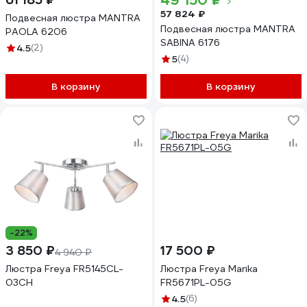
49 150 ₽
57 824 ₽
Подвесная люстра MANTRA
Подвесная люстра MANTRA
PAOLA 6206
SABINA 6176
4.5
(2)
5
(4)
В корзину
В корзину
-22%
3 850 ₽
17 500 ₽
4 940 ₽
Люстра Freya FR5145CL-
Люстра Freya Marika
03CH
FR5671PL-05G
4.5
(6)