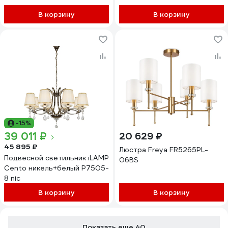
В корзину
В корзину
-15%
39 011 ₽
20 629 ₽
45 895 ₽
Люстра Freya FR5265PL-
Подвесной светильник iLAMP
06BS
Cento никель+белый P7505-
8 nic
В корзину
В корзину
Показать еще 40