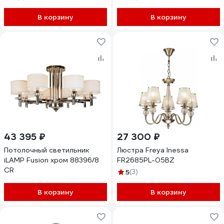
В корзину
В корзину
43 395 ₽
27 300 ₽
Потолочный светильник
Люстра Freya Inessa
iLAMP Fusion хром 88396/8
FR2685PL-05BZ
CR
5
(3)
В корзину
В корзину