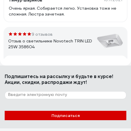
тимур шариков
Очень яркая. Собирается легко. Установка тоже не
сложная. Люстра зачетная.
9 отзывов
Отзыв о светильнике Novotech TRIN LED
25W 358604
Сергий
20.12.2023
Добротный светильник.
Подпишитесь
на рассылку
и будьте в курсе!
Акции, скидки, распродажи ждут!
251 отзыв
Отзыв о люстре RITTER ROLO с ДУ 52Вт,
2700К/4200К/6400К, 3400Лм, 385x80мм
52360 4
Подписаться
Александр Ю.
10.11.2021
Есть регулировка оттенка и яркости в широком