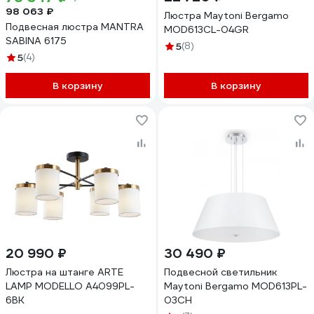
98 063 ₽
Люстра Maytoni Bergamo
Подвесная люстра MANTRA
MOD613CL-04GR
SABINA 6175
5
(8)
5
(4)
В корзину
В корзину
20 990 ₽
30 490 ₽
Люстра на штанге ARTE
Подвесной светильник
LAMP MODELLO A4099PL-
Maytoni Bergamo MOD613PL-
6BK
03CH