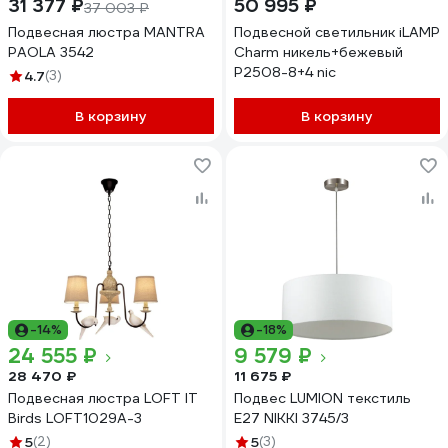
31 377 ₽
50 995 ₽
37 003 ₽
Подвесная люстра MANTRA
Подвесной светильник iLAMP
PAOLA 3542
Charm никель+бежевый
P2508-8+4 nic
4.7
(3)
В корзину
В корзину
-14%
-18%
24 555 ₽
9 579 ₽
28 470 ₽
11 675 ₽
Подвесная люстра LOFT IT
Подвес LUMION текстиль
Birds LOFT1029A-3
E27 NIKKI 3745/3
5
(2)
5
(3)