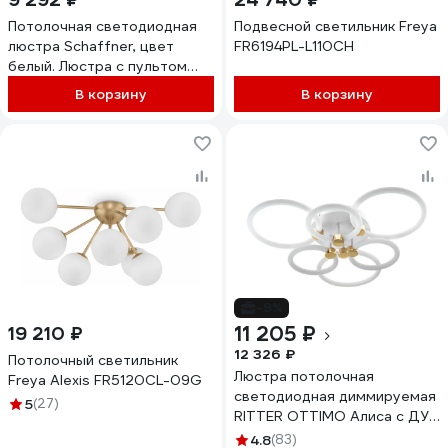
Потолочная светодиодная
Подвесной светильник Freya
люстра Schaffner, цвет
FR6194PL-L110CH
белый. Люстра с пультом
управления, освещение до
В корзину
В корзину
18 кв.м, мощность 126 Вт
Sera 2590-9
-9%
11 205 ₽
19 210 ₽
12 326 ₽
Потолочный светильник
Люстра потолочная
Freya Alexis FR5120CL-09G
светодиодная диммируемая
5
(27)
RITTER OTTIMO Алиса с ДУ
3 режима 605x560x130
4.8
(83)