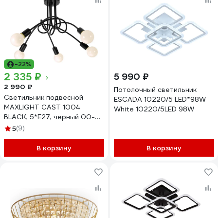
-22%
2 335 ₽
5 990 ₽
2 990 ₽
Потолочный светильник
Светильник подвесной
ESCADA 10220/5 LED*98W
MAXLIGHT CAST 1004
White 10220/5LED 98W
BLACK, 5*E27, черный 00-
00001220
5
(9)
В корзину
В корзину