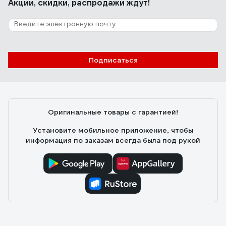
Акции, скидки, распродажи ждут!
251 отзыв
Отзыв о люстре RITTER ROLO с ДУ 52Вт,
2700К/4200К/6400К, 3400Лм, 385x80мм
52360 4
Подписаться
Александр Ю.
10.11.2021
Есть регулировка оттенка и яркости в широком
диапазоне. В полной мощности светит ярко, хорошо
освещает комнату 17кв.м.
Оригинальные товары с гарантией!
Установите мобильное приложение, чтобы
информация по заказам всегда была под рукой