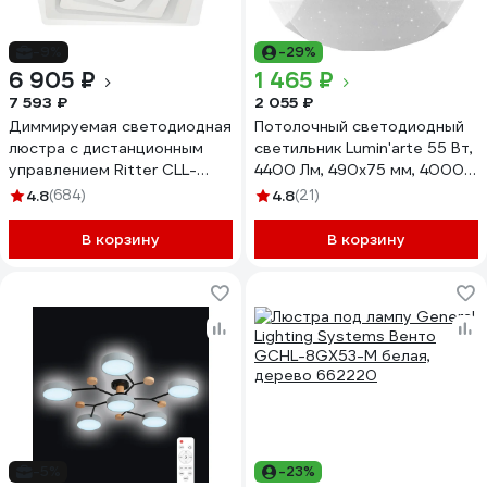
-9%
-29%
6 905 ₽
1 465 ₽
7 593 ₽
2 055 ₽
Диммируемая светодиодная
Потолочный светодиодный
люстра с дистанционным
светильник Lumin'arte 55 Вт,
управлением Ritter CLL-
4400 Лм, 490x75 мм, 4000К
52224/100W, 52224 9
дневной свет, освещает 36
4.8
(684)
4.8
(21)
м² CLL13
В корзину
В корзину
-5%
-23%