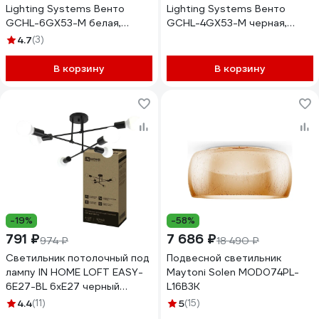
Lighting Systems Венто
Lighting Systems Венто
GCHL-6GX53-M белая,
GCHL-4GX53-M черная,
дерево 662327
дерево 662211
4.7
(3)
В корзину
В корзину
-19%
-58%
791 ₽
7 686 ₽
974 ₽
18 490 ₽
Светильник потолочный под
Подвесной светильник
лампу IN HOME LOFT EASY-
Maytoni Solen MOD074PL-
6E27-BL 6хЕ27 черный
L16B3K
4690612062648
4.4
(11)
5
(15)