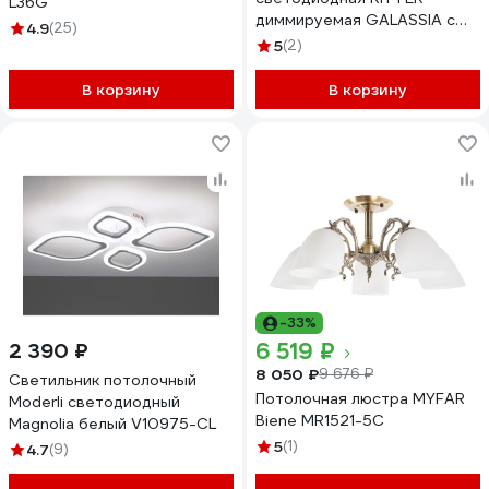
L36G
диммируемая GALASSIA с
4.9
(25)
ДУ 3 режима 470x470x55
5
(2)
94Вт
2700K+6400K/4200K/6400K
В корзину
В корзину
43м белый 51582 5
-33%
6 519 ₽
2 390 ₽
8 050 ₽
9 676 ₽
Светильник потолочный
Потолочная люстра MYFAR
Moderli светодиодный
Biene MR1521-5C
Magnolia белый V10975-CL
5
(1)
4.7
(9)