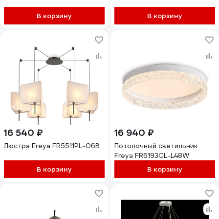
144Вт 2700K/4200K/6400K
65м белый/золото 51613 6
В корзину
В корзину
16 540 ₽
16 940 ₽
Люстра Freya FR5511PL-06B
Потолочный светильник
Freya FR6193CL-L48W
В корзину
В корзину