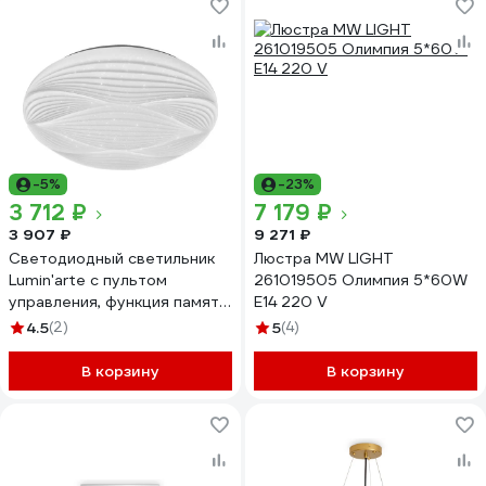
-5%
-23%
3 712 ₽
7 179 ₽
3 907 ₽
9 271 ₽
Светодиодный светильник
Люстра MW LIGHT
Lumin'arte с пультом
261019505 Олимпия 5*60W
управления, функция памяти,
E14 220 V
световой поток 6750 Лм,
4.5
(2)
5
(4)
мощность 90W, размеры
480х85 мм, артикул CLL51
В корзину
В корзину