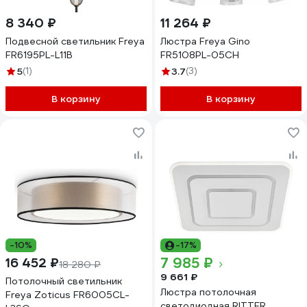
8 340 ₽
11 264 ₽
Подвесной светильник Freya
Люстра Freya Gino
FR6195PL-L11B
FR5108PL-05CH
5
(1)
3.7
(3)
В корзину
В корзину
-10%
-17%
7 985 ₽
16 452 ₽
18 280 ₽
9 661 ₽
Потолочный светильник
Люстра потолочная
Freya Zoticus FR6005CL-
светодиодная RITTER