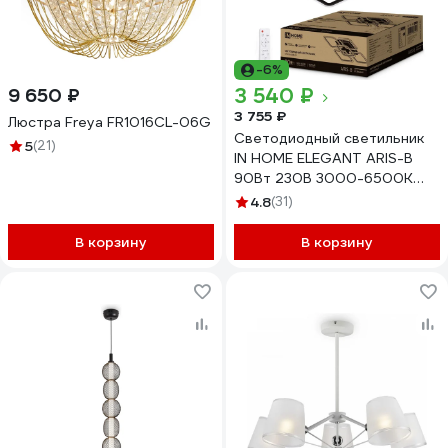
-6%
3 540 ₽
9 650 ₽
3 755 ₽
Люстра Freya FR1016CL-06G
Светодиодный светильник
5
(21)
IN HOME ELEGANT ARIS-B
90Вт 230В 3000-6500K
7000Лм 590x590x130мм c
4.8
(31)
пультом ДУ черный
4690612035413
В корзину
В корзину