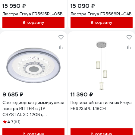
15 950 ₽
15 090 ₽
Люстра Freya FR5515PL-05B
Люстра Freya FR5566PL-04B
В корзину
В корзину
9 685 ₽
11 390 ₽
Светодиодная диммируемая
Подвесной светильник Freya
люстра RITTER с ДУ
FR6235PL-L18CH
CRYSTAL 3D 120Вт,
3000К+6000K/4200К/6000К+3000K,
4.7
(81)
7920Лм, 480x60мм 52368 0
В корзину
В корзину