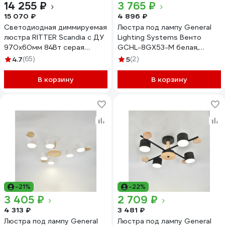
14 255 ₽
3 765 ₽
15 070 ₽
4 896 ₽
Светодиодная диммируемая
Люстра под лампу General
люстра RITTER Scandia с ДУ
Lighting Systems Венто
970х60мм 84Вт серая
GCHL-8GX53-M белая,
52079 5
дерево 662220
4.7
(65)
5
(2)
В корзину
В корзину
-21%
-22%
3 405 ₽
2 709 ₽
4 313 ₽
3 481 ₽
Люстра под лампу General
Люстра под лампу General