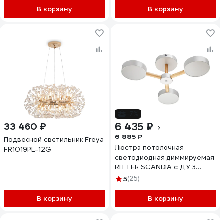
В корзину
В корзину
-7%
6 435 ₽
33 460 ₽
6 885 ₽
Подвесной светильник Freya
Люстра потолочная
FR1019PL-12G
светодиодная диммируемая
RITTER SCANDIA с ДУ 3
режима 520x170 45Вт
5
(25)
2700К/4200К/6400К 17м
белый/дерево 51589 4
В корзину
В корзину