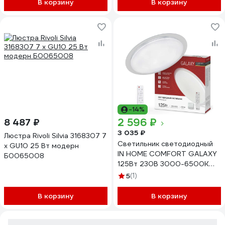
В корзину
В корзину
-14%
2 596 ₽
8 487 ₽
3 035 ₽
Люстра Rivoli Silvia 3168307 7
Светильник светодиодный
х GU10 25 Вт модерн
IN HOME COMFORT GALAXY
Б0065008
125Вт 230В 3000-6500K
10000Лм 565x80мм с
5
(1)
пультом ДУ 4690612059495
В корзину
В корзину