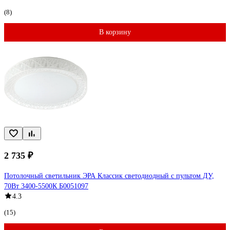
(8)
В корзину
2 735 ₽
Потолочный светильник ЭРА Классик светодиодный с пультом ДУ,
70Вт 3400-5500К Б0051097
4.3
(15)