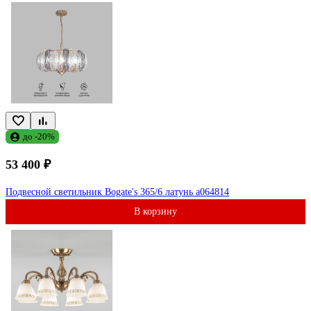
до -20%
53 400 ₽
Подвесной светильник Bogate's 365/6 латунь a064814
В корзину