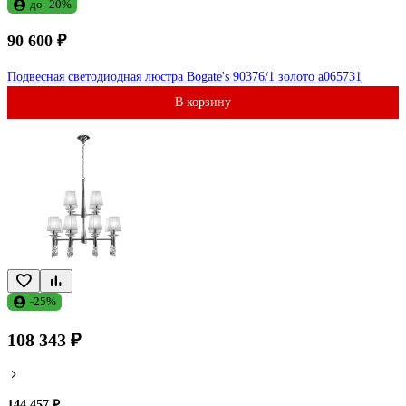
до -20%
90 600 ₽
Подвесная светодиодная люстра Bogate's 90376/1 золото a065731
В корзину
-25%
108 343 ₽
144 457 ₽