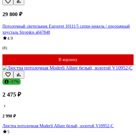
29 800 ₽
Потолочный светильник Eurosvet 10111/5 сатин-никель / прозрачный
хрусталь Strotskis a047848
4.9
(8)
В корзину
-17%
2 475 ₽
2 990 ₽
Люстра потолочная Moderli Allure белый, золотой V10952-C
5