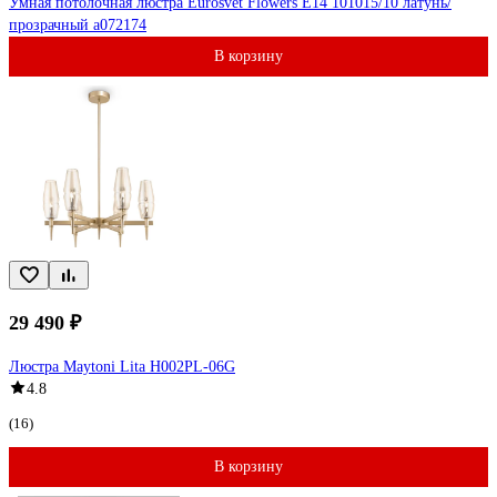
Умная потолочная люстра Eurosvet Flowers E14 101015/10 латунь/
прозрачный a072174
В корзину
29 490 ₽
Люстра Maytoni Lita H002PL-06G
4.8
(16)
В корзину