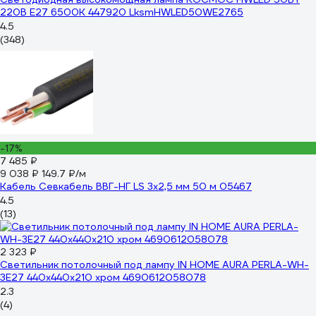
220В E27 6500К 447920 LksmHWLED50WE2765
4.5
(348)
-17%
7 485 ₽
9 038 ₽
149.7 ₽/м
Кабель Севкабель ВВГ-НГ LS 3х2,5 мм 50 м 05467
4.5
(13)
2 323 ₽
Светильник потолочный под лампу IN HOME AURA PERLA-WH-
3E27 440x440x210 хром 4690612058078
2.3
(4)