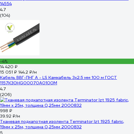
14554
4.7
(104)
-4%
14 420 ₽
15 051 ₽
144.2 ₽/м
Кабель ВВГ-ПНГ А - LS Камкабель 3x2.5 мм 100 м ГОСТ
1157К30HG00070А0100М
4.7
(206)
998 ₽
39.92 ₽/м
Тканевая подкапотная изолента Terminator Izt 1925 fabric,
19мм х 25м, толщина 0,25мм 2000832
5