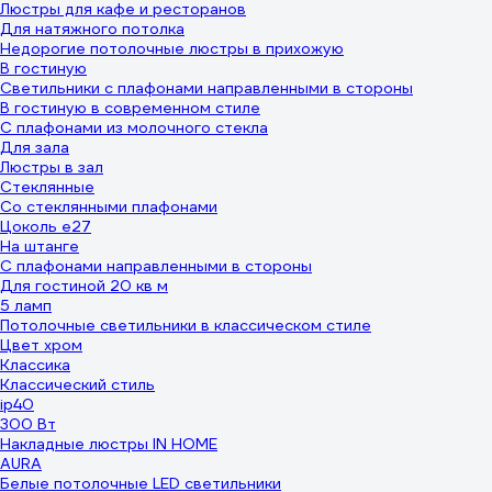
Люстры для кафе и ресторанов
Для натяжного потолка
Недорогие потолочные люстры в прихожую
В гостиную
Светильники с плафонами направленными в стороны
В гостиную в современном стиле
С плафонами из молочного стекла
Для зала
Люстры в зал
Стеклянные
Со стеклянными плафонами
Цоколь e27
На штанге
С плафонами направленными в стороны
Для гостиной 20 кв м
5 ламп
Потолочные светильники в классическом стиле
Цвет хром
Классика
Классический стиль
ip40
300 Вт
Накладные люстры IN HOME
AURA
Белые потолочные LED светильники