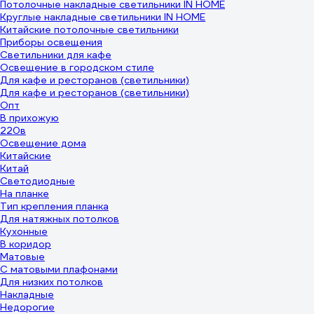
Потолочные накладные светильники IN HOME
Круглые накладные светильники IN HOME
Китайские потолочные светильники
Приборы освещения
Светильники для кафе
Освещение в городском стиле
Для кафе и ресторанов (светильники)
Для кафе и ресторанов (светильники)
Опт
В прихожую
220в
Освещение дома
Китайские
Китай
Светодиодные
На планке
Тип крепления планка
Для натяжных потолков
Кухонные
В коридор
Матовые
С матовыми плафонами
Для низких потолков
Накладные
Недорогие