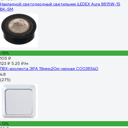
Накладной светодиодный светильник iLEDEX Aura 8615W-1S
BK-SM
-15%
105 ₽
123 ₽
5.25 ₽/м
ПВХ-изолента ЭРА 19ммх20м черная C0036540
4.8
(275)
-13%