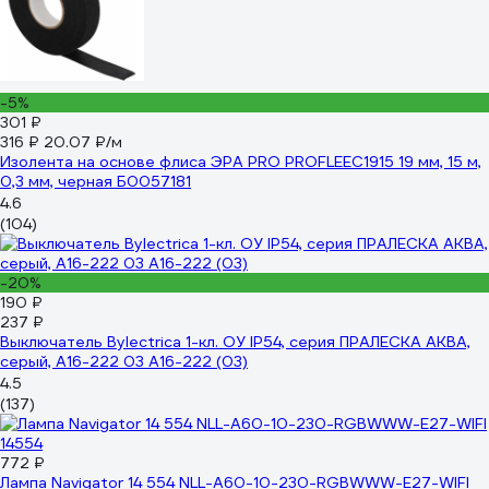
-5%
301 ₽
316 ₽
20.07 ₽/м
Изолента на основе флиса ЭРА PRO PROFLEEC1915 19 мм, 15 м,
0,3 мм, черная Б0057181
4.6
(104)
-20%
190 ₽
237 ₽
Выключатель Bylectrica 1-кл. ОУ IP54, серия ПРАЛЕСКА АКВА,
серый, А16-222 03 А16-222 (03)
4.5
(137)
772 ₽
Лампа Navigator 14 554 NLL-A60-10-230-RGBWWW-E27-WIFI