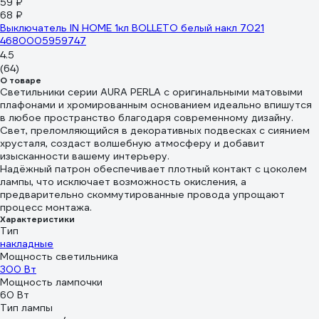
59 ₽
68 ₽
Выключатель IN HOME 1кл BOLLETO белый накл 7021
4680005959747
4.5
(64)
О товаре
Светильники серии AURA PERLA с оригинальными матовыми
плафонами и хромированным основанием идеально впишутся
в любое пространство благодаря современному дизайну.
Свет, преломляющийся в декоративных подвесках с сиянием
хрусталя, создаст волшебную атмосферу и добавит
изысканности вашему интерьеру.
Надёжный патрон обеспечивает плотный контакт с цоколем
лампы, что исключает возможность окисления, а
предварительно скоммутированные провода упрощают
процесс монтажа.
Характеристики
Тип
накладные
Мощность светильника
300 Вт
Мощность лампочки
60 Вт
Тип лампы