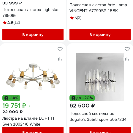
33 999 ₽
Подвесная люстра Arte Lamp
Потолочная люстра Lightstar
VINCENT A7790SP-15BK
785066
5
(3)
4.8
(12)
В корзину
В корзину
-14%
до -20%
19 751 ₽
62 500 ₽
22 900 ₽
Подвесной светильник
Люстра на штанге LOFT IT
Bogate's 355/8 хром a057234
Sven 10024/8 White
В корзину
В корзину