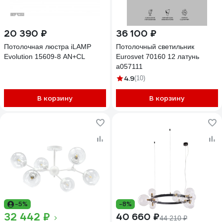
20 390 ₽
36 100 ₽
Потолочная люстра iLAMP
Потолочный светильник
Evolution 15609-8 AN+CL
Eurosvet 70160 12 латунь
a057111
4.9
(10)
В корзину
В корзину
-5%
-8%
32 442 ₽
40 660 ₽
44 210 ₽