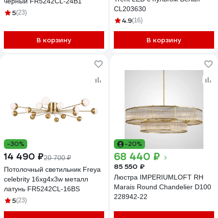
черный FR5242CL-24B1
CL203630
5
(23)
4.9
(16)
В корзину
В корзину
-30%
-20%
68 440 ₽
14 490 ₽
20 700 ₽
85 550 ₽
Потолочный светильник Freya
Люстра IMPERIUMLOFT RH
celebrity 16хg4x3w металл
Marais Round Chandelier D100
латунь FR5242CL-16BS
228942-22
5
(23)