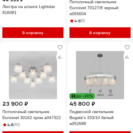
44 999 ₽
Потолочный светильник
Люстра на штанге Lightstar
Eurosvet 70127/8 черный
816081
a055604
4.9
(8)
В корзину
В корзину
до -20%
23 900 ₽
45 800 ₽
Потолочный светильник
Подвесной светильник
Eurosvet 30162 хром a047322
Bogate's 333/10 белый
a052688
4.8
(84)