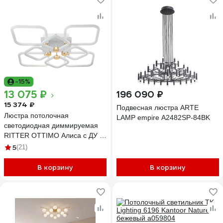
-15%
13 075 ₽
196 090 ₽
15 374 ₽
Подвесная люстра ARTE
Люстра потолочная
LAMP empire A2482SP-84BK
светодиодная диммируемая
RITTER OTTIMO Алиса с ДУ 3
режима 610x610x130 198Вт
5
(21)
2700K/4200K/6400K 89м
белый/золото 51617 4
В корзину
В корзину