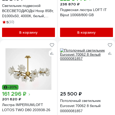
236 870 ₽
Светильник подвесной
Подвесная люстра LOFT IT
ВСЕСВЕТОДИОДЫ Hoop 85Вт,
Bijout 10068/800 GB
D1000x50, 4000К, белый,
подвесной, IP40 vs-ds-Hoop-
5
(10)
D1000x50-85w-4k-w-p
В корзину
В корзину
-20%
161 296 ₽
25 500 ₽
201 620 ₽
Потолочный светильник
Люстра IMPERIUMLOFT
Eurosvet 70062 8 белый
LOTOS TWO D80 203938-26
00000081857