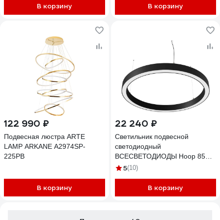
В корзину
В корзину
122 990 ₽
22 240 ₽
Подвесная люстра ARTE
Светильник подвесной
LAMP ARKANE A2974SP-
светодиодный
225PB
ВСЕСВЕТОДИОДЫ Hoop 85Вт,
D1000x50, 4000К, черный,
5
(10)
подвесной, IP40 vs-ds-Hoop-
D1000x50-85w-4k-b-p
В корзину
В корзину