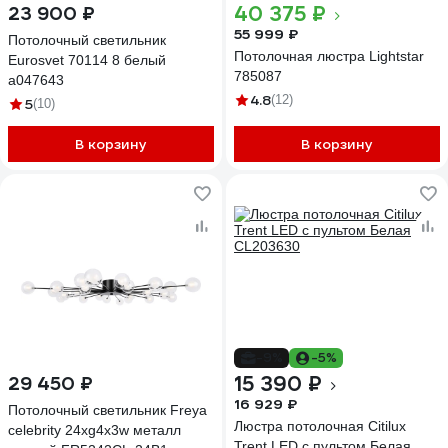
40 375 ₽
23 900 ₽
55 999 ₽
Потолочный светильник
Потолочная люстра Lightstar
Eurosvet 70114 8 белый
785087
a047643
4.8
(12)
5
(10)
В корзину
В корзину
-9%
-5%
15 390 ₽
29 450 ₽
16 929 ₽
Потолочный светильник Freya
Люстра потолочная Citilux
celebrity 24хg4x3w металл
Trent LED с пультом Белая