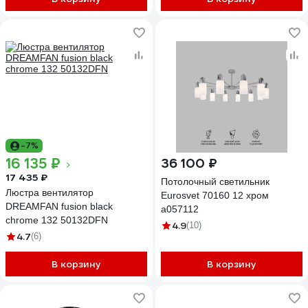
-7%
16 135 ₽
36 100 ₽
17 435 ₽
Потолочный светильник
Люстра вентилятор
Eurosvet 70160 12 хром
DREAMFAN fusion black
a057112
chrome 132 50132DFN
4.9
(10)
4.7
(6)
В корзину
В корзину