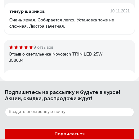
тимур шариков
10.11.2021
Очень яркая. Собирается легко. Установка тоже не
сложная. Люстра зачетная.
9 отзывов
Отзыв о светильнике Novotech TRIN LED 25W
358604
Сергий
20.12.2023
Добротный светильник.
Подпишитесь
на рассылку
и будьте в курсе!
Акции, скидки, распродажи ждут!
251 отзыв
Отзыв о люстре RITTER ROLO с ДУ 52Вт,
2700К/4200К/6400К, 3400Лм, 385x80мм
52360 4
Подписаться
10.11.2021