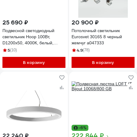
25 690 ₽
20 900 ₽
Подвесной светодиодный
Потолочный светильник
светильник Hoop 100Вт,
Eurosvet 30165 8 черный
D1200x50, 4000К, белый,
жемчуг a047333
подвесной, IP40
5
4.9
(10)
(78)
ВСЕСВЕТОДИОДЫ vs-ds-
Hoop-D1200x50-100w-4k-w-p
В корзину
В корзину
-6%
222 844 ₽
22 240 ₽