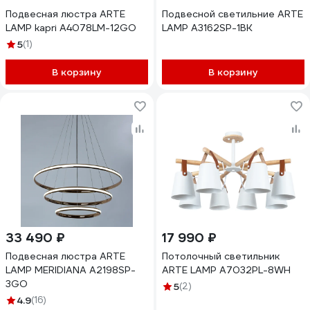
Подвесная люстра ARTE
Подвесной светильние ARTE
LAMP kapri A4078LM-12GO
LAMP A3162SP-1BK
5
(1)
В корзину
В корзину
33 490 ₽
17 990 ₽
Подвесная люстра ARTE
Потолочный светильник
LAMP MERIDIANA A2198SP-
ARTE LAMP A7032PL-8WH
3GO
5
(2)
4.9
(16)