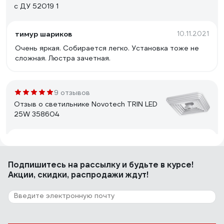
с ДУ 52019 1
тимур шариков
10.11.2021
Очень яркая. Собирается легко. Установка тоже не
сложная. Люстра зачетная.
9 отзывов
Отзыв о светильнике Novotech TRIN LED
25W 358604
Сергий
20.12.2023
Добротный светильник.
Подпишитесь
на рассылку
и будьте в курсе!
Акции, скидки, распродажи ждут!
251 отзыв
Отзыв о люстре RITTER ROLO с ДУ 52Вт,
2700К/4200К/6400К, 3400Лм, 385x80мм
52360 4