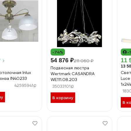
-74%
-
₽
54 876 ₽
11 
211 060 ₽
13 50
Подвесная люстра
отолочная Inlux
Свет
Wertmark CASANDRA
онза IN40233
Luce
WE111.08.203
1х24
42595941
35033101
SL43
183
ну
В корзину
В к