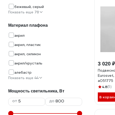
бежевый, серый
Показать еще 78
Материал плафона
акрил
акрил, пластик
акрил, силикон
акрил/хрусталь
3 020 
Подвесно
алебастр
Eurosvet,
Показать еще 44
a051775
4.8
(5)
Мощность светильника, Вт
В корзи
от
до