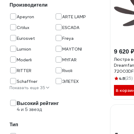
Производители
Apeyron
ARTE LAMP
Citilux
ESCADA
Eurosvet
Freya
Lumion
MAYTONI
9 620 
Люстра в
Moderli
MYFAR
Dreamfan
RITTER
Rivoli
72003DF
4.8
(25)
Schaffner
ЭЛЕТЕХ
Показать еще 35
В корзи
Высокий рейтинг
4 и 5 звезд
Тип