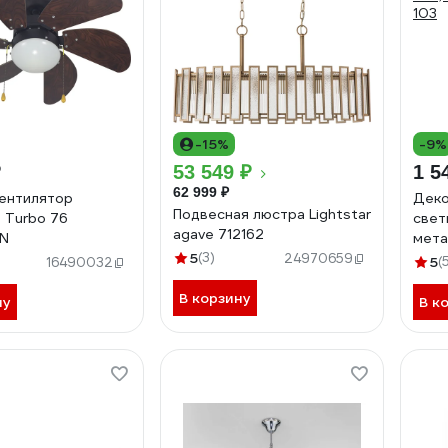
-15%
-9%
₽
53 549 ₽
1 5
62 999 ₽
ентилятор
Деко
Подвесная люстра Lightstar
 Turbo 76
свет
agave 712162
N
мета
5
(3)
220В
24970659
5
(
16490032
В корзину
ну
В к