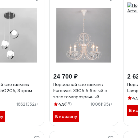
₽
24 700 ₽
2 6
й светильник
Подвесной светильник
Подв
 50205, 3 хром
Eurosvet 3305 5 белый с
Lamp
золотом/прозрачный
4.
хрусталь Strotskis
4.9
(18)
16621352
18061195
00000063411
В к
ну
В корзину