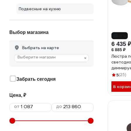
Подвесные на кухню
Выбор магазина
-7%
6 435 
Выбрать на карте
6 885 ₽
Люстра п
Выберите магазин
светоди
диммируе
SCANDIA 
5
(25)
Забрать сегодня
520x170 
2700К/4
В корзи
белый/де
Цена, ₽
от
до