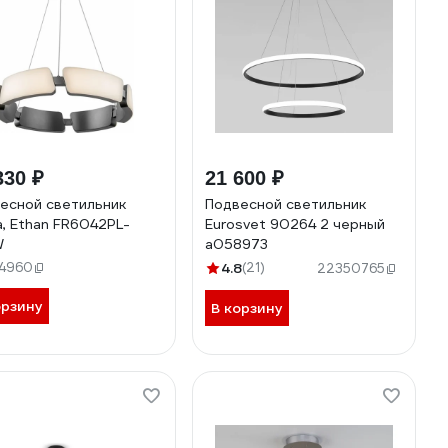
330 ₽
21 600 ₽
есной светильник
Подвесной светильник
a, Ethan FR6042PL-
Eurosvet 90264 2 черный
W
a058973
14960
4.8
(21)
22350765
орзину
В корзину