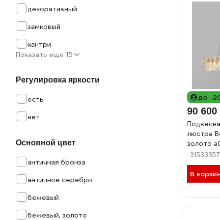
декоративный
замковый
кантри
Показать еще 15
Регулировка яркости
до -2
есть
90 600
нет
Подвесна
люстра B
Основной цвет
золото a
31533357
античная бронза
В корзи
античное серебро
бежевый
бежевый, золото