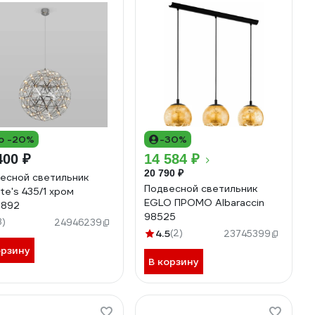
о -20%
-30%
400 ₽
14 584 ₽
20 790 ₽
есной светильник
Подвесной светильник
te's 435/1 хром
EGLO ПРОМО Albaraccin
8892
98525
8)
24946239
4.5
(2)
23745399
орзину
В корзину