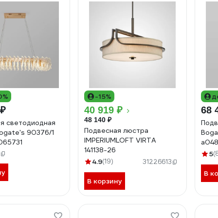
0%
-15%
д
 ₽
40 919 ₽
68 
48 140 ₽
я светодиодная
Подв
Подвесная люстра
ogate's 90376/1
Boga
IMPERIUMLOFT VIRTA
065731
a04
141138-26
5
(
4.9
(19)
31226613
ну
В к
В корзину