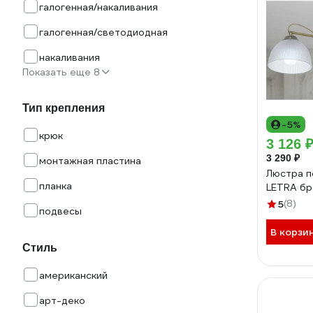
галогенная/накаливания
галогенная/светодиодная
накаливания
Показать еще 8
Тип крепления
-5%
крюк
3 126 
3 290 ₽
монтажная пластина
Люстра п
планка
LETRA бр
5
(8)
подвесы
В корзи
Стиль
американский
арт-деко