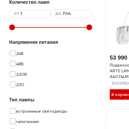
Количество ламп
от
до
Напряжение питания
24В
53 990
48В
Подвесно
ARTE LA
220В
A4074LM
3029160
230
В корзи
Тип лампы
встроенные светодиоды
галогенная