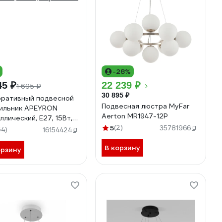
-28%
45 ₽
22 239 ₽
1 695 ₽
30 895 ₽
ративный подвесной
Подвесная люстра MyFar
ильник APEYRON
Aerton MR1947-12P
ллический, Е27, 15Вт,
, черный 12-103
5
(2)
35781966
54)
16154424
В корзину
орзину