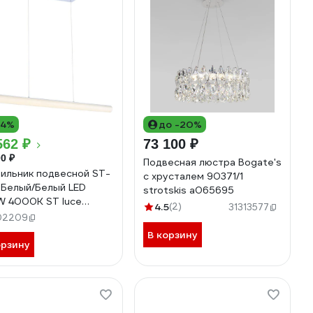
14%
до -20%
562 ₽
73 100 ₽
0 ₽
Подвесная люстра Bogate's
ильник подвесной ST-
с хрусталем 90371/1
 Белый/Белый LED
strotskis a065695
W 4000K ST luce
4.5
(2)
31313577
9.503.01
02209
В корзину
орзину