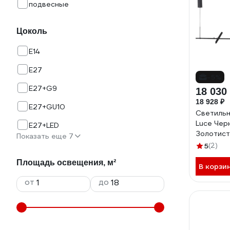
подвесные
Цоколь
E14
E27
-5%
E27+G9
18 030
18 928 ₽
E27+GU10
Светильн
Luce Чер
E27+LED
Золотист
Показать еще 7
3000K ST
5
(2)
SL6210.4
Площадь освещения, м²
В корзи
от
до