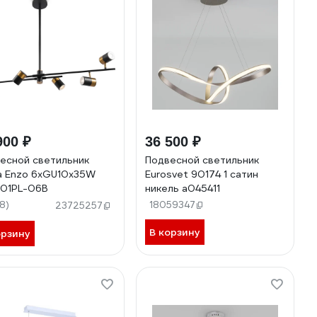
900 ₽
36 500 ₽
есной светильник
Подвесной светильник
a Enzo 6хGU10x35W
Eurosvet 90174 1 сатин
01PL-06B
никель a045411
18)
18059347
23725257
В корзину
орзину