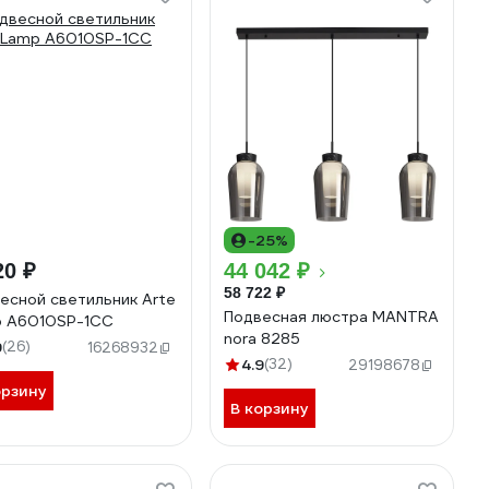
-25%
20 ₽
44 042 ₽
58 722 ₽
есной светильник Arte
Подвесная люстра MANTRA
 A6010SP-1CC
nora 8285
9
(26)
16268932
4.9
(32)
29198678
орзину
В корзину