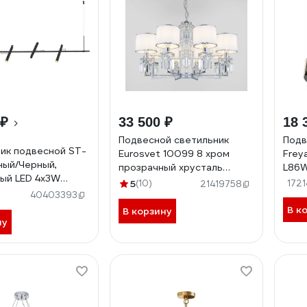
 ₽
33 500 ₽
18 
Подвесной светильник
Подв
ик подвесной ST-
Eurosvet 10099 8 хром
Frey
ный/Черный,
прозрачный хрусталь
L86
ый LED 4х3W
Strotskis (новый абажур)
5
(10)
172
21419758
 luce
a056962
40403393
03.04
В к
В корзину
ну