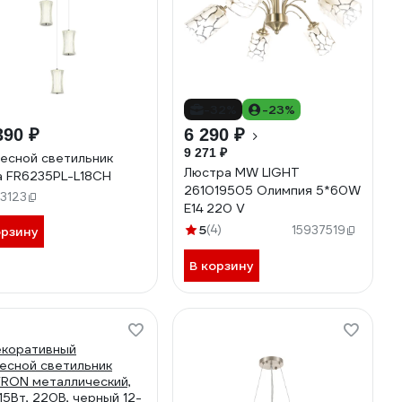
-32%
-23%
390 ₽
6 290 ₽
9 271 ₽
есной светильник
Люстра MW LIGHT
a FR6235PL-L18CH
261019505 Олимпия 5*60W
53123
E14 220 V
5
(4)
15937519
орзину
В корзину