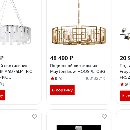
 ₽
48 490 ₽
20 
й светильник
Подвесной светильник
Подв
MP A4074LM-14C
Maytoni Bowi H009PL-08G
Frey
-14CC
FR52
5
(4)
16818271
8
5
(
В корзину
ну
В к