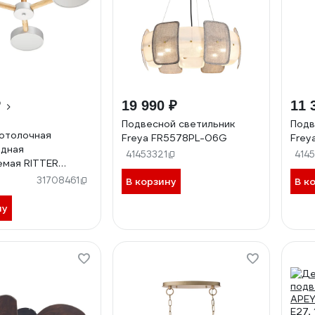
₽
19 990 ₽
11 
Подвесной светильник
Подв
отолочная
Freya FR5578PL-06G
Frey
одная
41453321
414
мая RITTER
с ДУ 3 режима
31708461
В корзину
В к
45Вт
200К/6400К 17м
ну
рево 51589 4