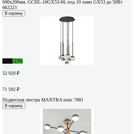
690х200мм, GCHL-10GX53-M, под 10 ламп GX53 до 50Вт
662223
В корзину
-26%
-23%
52 920 ₽
71 592 ₽
Подвесная люстра MANTRA tonic 7881
В корзину