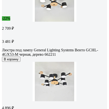
-22%
2 709 ₽
3 481 ₽
Люстра под лампу General Lighting Systems Венто GCHL-
4GX53-M черная, дерево 662211
В корзину
4 896 ₽