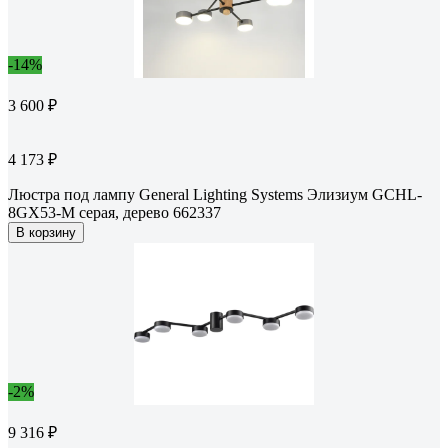
-14%
3 600 ₽
4 173 ₽
Люстра под лампу General Lighting Systems Элизиум GCHL-
8GX53-M серая, дерево 662337
В корзину
-2%
9 316 ₽