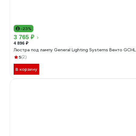
-23%
3 765 ₽
4 896 ₽
Люстра под лампу General Lighting Systems Венто GC
5
(2)
В корзину