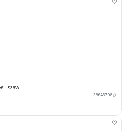
C06LLS36W
26645798