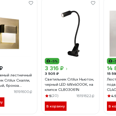
-5%
-
₽
3 316 ₽
14 
3 505 ₽
15 5
емый лестничный
Светильник Citilux Ньютон,
Люст
к Citilux Скалли,
черный LED 4Wх4000K, на
подв
ый, бронза
клипсе CL803061N
CL4
K CLD006K3
16191600
5
(20)
4.
16191622
ну
В корзину
В к