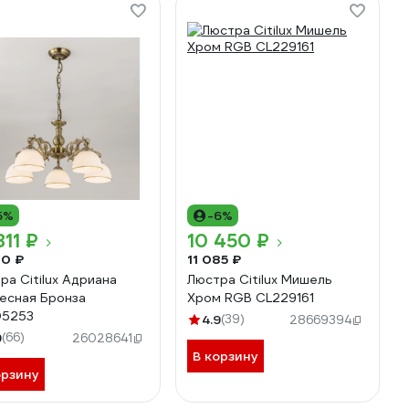
5%
-6%
811 ₽
10 450 ₽
90 ₽
11 085 ₽
ра Citilux Адриана
Люстра Citilux Мишель
есная Бронза
Хром RGB CL229161
05253
4.9
(39)
28669394
9
(66)
26028641
В корзину
орзину