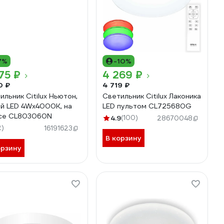
7%
-10%
75 ₽
4 269 ₽
0 ₽
4 719 ₽
ильник Citilux Ньютон,
Светильник Citilux Лаконика
й LED 4Wх4000K, на
LED пультом CL725680G
се CL803060N
4.9
(100)
28670048
2)
16191623
В корзину
орзину