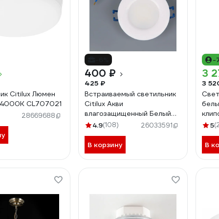
-6%
-
400 ₽
3 2
425 ₽
3 52
ик Citilux Люмен
Встраиваемый светильник
Свет
*4000K CL707021
Citilux Акви
белы
влагозащищенный Белый
клип
28669688
CLD008010
4.9
(108)
5
(
26033591
ну
В корзину
В к