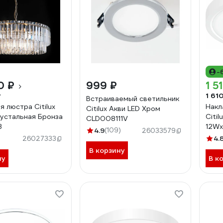
-
0 ₽
999 ₽
1 5
₽
1 61
Встраиваемый светильник
 люстра Citilux
Накл
Citilux Акви LED Хром
устальная Бронза
Citil
CLD008111V
3
12W
4.9
(109)
26033579
4.
26027333
В корзину
ну
В к