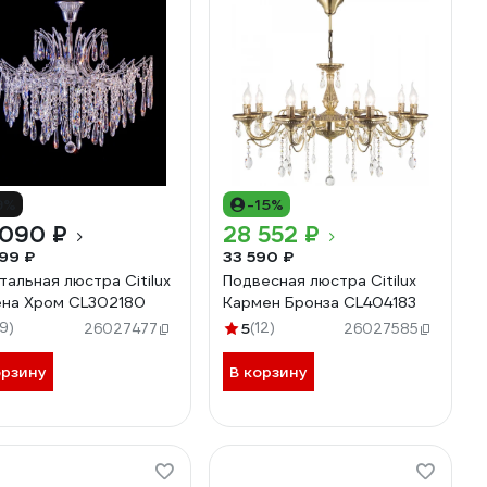
9%
-15%
 090 ₽
28 552 ₽
99 ₽
33 590 ₽
тальная люстра Citilux
Подвесная люстра Citilux
на Хром CL302180
Кармен Бронза CL404183
19)
5
(12)
26027477
26027585
орзину
В корзину