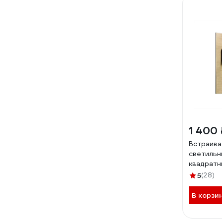
1 400 
Встраива
светильни
квадратн
1Wх3000
5
(28)
В корзи