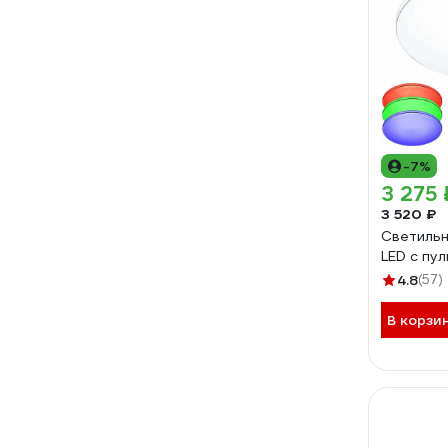
-7%
3 275 
3 520 ₽
Светильни
LED с пу
4.8
(57)
В корзи