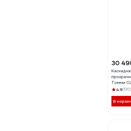
30 49
Каскадна
прозрачн
Томми C
4.9
(130
В корзи