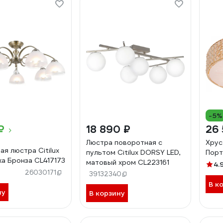
-5%
₽
18 890 ₽
26 
Люстра поворотная с
Хрус
я люстра Citilux
пультом Citilux DORSY LED,
Порт
а Бронза CL417173
матовый хром CL223161
4.
26030171
39132340
В к
ну
В корзину