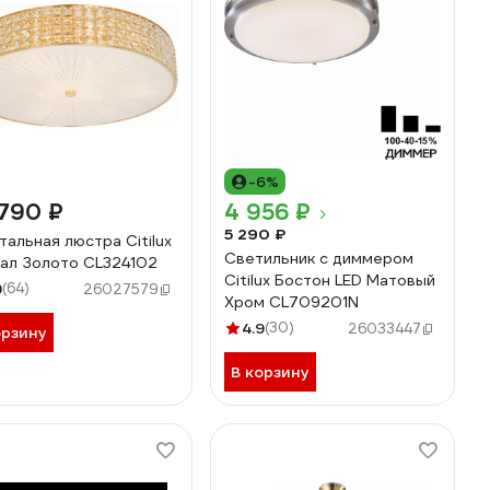
-6%
790 ₽
4 956 ₽
5 290 ₽
тальная люстра Citilux
Светильник с диммером
ал Золото CL324102
Citilux Бостон LED Матовый
9
(64)
26027579
Хром CL709201N
4.9
(30)
26033447
орзину
В корзину