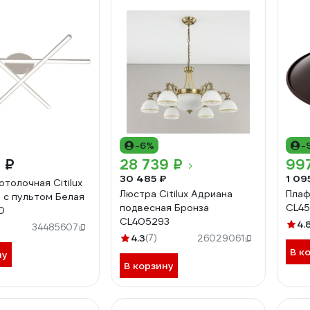
-6%
-
 ₽
28 739 ₽
99
30 485 ₽
1 09
толочная Citilux
Люстра Citilux Адриана
Плаф
D с пультом Белая
подвесная Бронза
CL45
0
CL405293
4.
34485607
4.3
(7)
26029061
В к
ну
В корзину