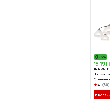
-5%
15 191 
15 990 ₽
Потолочна
Франческ
4.9
(89)
В корзи