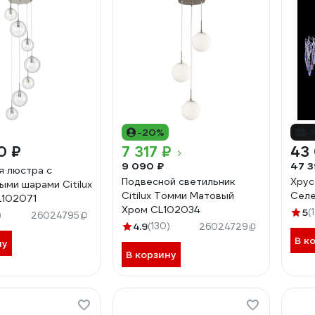
-20%
-
0 ₽
7 317 ₽
43
9 090 ₽
47 3
я люстра с
Подвесной светильник
Хрус
ыми шарами Citilux
Citilux Томми Матовый
Селе
L102071
Хром CL102034
5
(
)
26024795
4.9
(130)
26024729
В к
ну
В корзину