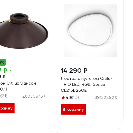
9%
7 ₽
14 290 ₽
5 ₽
Люстра с пультом Citilux
он Citilux Эдисон
ТRIO LED, RGB, белая
0.11
CL215B260E
8
(21)
26030945
4.9
(10)
39132292
орзину
В корзину