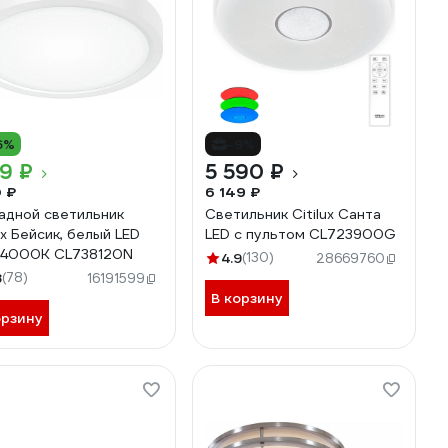
6%
-9%
19 ₽
5 590 ₽
0 ₽
6 149 ₽
адной светильник
Светильник Citilux Санта
ux Бейсик, белый LED
LED с пультом CL723900G
х4000K CL738120N
4.9
(130)
28669760
8
(78)
16191599
В корзину
орзину