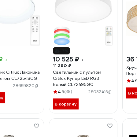
-7%
₽
10 525 ₽
36 
11 260 ₽
Хрус
к Citilux Лаконика
Светильник с пультом
Порт
льтом CL725480G
Citilux Купер LED RGB
4.
Белый CL72495G0
28669820
4.9
(39)
26032415
В к
ну
В корзину