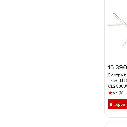
15 390
Люстра по
Trent LE
CL20363
4.9
(16)
В корзи