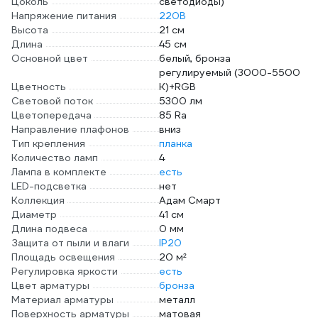
Цоколь
светодиоды)
Напряжение питания
220В
Высота
21 см
Длина
45 см
Основной цвет
белый, бронза
регулируемый (3000-5500
Цветность
К)+RGB
Световой поток
5300 лм
Цветопередача
85 Ra
Направление плафонов
вниз
Тип крепления
планка
Количество ламп
4
Лампа в комплекте
есть
LED-подсветка
нет
Коллекция
Адам Смарт
Диаметр
41 см
Длина подвеса
0 мм
Защита от пыли и влаги
IP20
Площадь освещения
20 м²
Регулировка яркости
есть
Цвет арматуры
бронза
Материал арматуры
металл
Поверхность арматуры
матовая