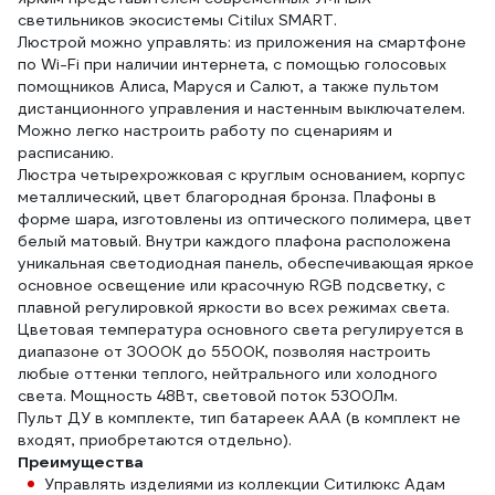
светильников экосистемы Citilux SMART.
Люстрой можно управлять: из приложения на смартфоне
по Wi-Fi при наличии интернета, с помощью голосовых
помощников Алиса, Маруся и Салют, а также пультом
дистанционного управления и настенным выключателем.
Можно легко настроить работу по сценариям и
расписанию.
Люстра четырехрожковая с круглым основанием, корпус
металлический, цвет благородная бронза. Плафоны в
форме шара, изготовлены из оптического полимера, цвет
белый матовый. Внутри каждого плафона расположена
уникальная светодиодная панель, обеспечивающая яркое
основное освещение или красочную RGB подсветку, с
плавной регулировкой яркости во всех режимах света.
Цветовая температура основного света регулируется в
диапазоне от 3000К до 5500К, позволяя настроить
любые оттенки теплого, нейтрального или холодного
света. Мощность 48Вт, световой поток 5300Лм.
Пульт ДУ в комплекте, тип батареек ААА (в комплект не
входят, приобретаются отдельно).
Преимущества
Управлять изделиями из коллекции Ситилюкс Адам