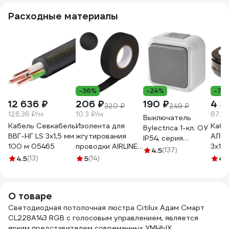
Расходные материалы
-36%
-24%
-7%
12 636 ₽
206 ₽
190 ₽
4 3
320 ₽
249 ₽
126.36 ₽/м
10.3 ₽/м
87.2 
Выключатель
Кабель Севкабель
Изолента для
Кабе
Bylectrica 1-кл. ОУ
ВВГ-НГ LS 3х1,5 мм
жгутирования
АЛЬ
IP54, серия
100 м 05465
проводки AIRLINE
3х1,
ПРАЛЕСКА АКВА,
4.5
(137)
19 мм, 20 м,
м 05
4.5
(13)
5
(14)
серый, А16-222 03
4.
термостойкая, на
А16-222 (03)
основе
полиэстера
О товаре
ADPT003
Светодиодная потолочная люстра Citilux Адам Смарт
CL228A143 RGB с голосовым управлением, является
ярким представителем современных УМНЫХ