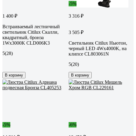
-5%
1 400 ₽
3 316 ₽
Встраиваемый лестничный
светильник Citilux Скалли,
3 505 ₽
квадратный, бронза
1Wх3000K CLD006K3
Светильник Citilux Ньютон,
черный LED 4Wх4000K, на
5
(28)
клипсе CL803061N
5
(20)
В корзину
В корзину
-5%
-6%