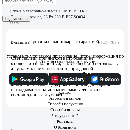
Отзыв о галогенной лампе TDM ELECTRIC
Свеча прозрачная, 28 Вт-230 В-Е27 SQ0341-
Подписаться
0095
Оригинальные товары с гарантией!
21.05.2025
Владислав
Установите мобильное приложение, чтобы информация по
Свет теплый, при низком напряжении не
заказам всегда была под рукой
отключаются полностью, как это делают светодиоды,
а чуть-чуть снижают яркость, при долгой
эксплуатации не снижается световой поток, нет
стробоскопического эффекта (для меня этот фактор
ключевой, поскольку мерцание подсведки экрана
накладывается на мерцание лампы /если это
Каталог
светодиод/ и глаза устают.
Адреса магазинов
Способы получения
Способы оплаты
Что улучшить?
Контакты
О Компании