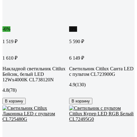
-6%
-9%
1 519 ₽
5 590 ₽
1 610 ₽
6 149 ₽
Накладной светильник Citilux
Светильник Citilux Санта LED
Бейсик, белый LED
с пультом CL723900G
12Wх4000K CL738120N
4.9
(130)
4.8
(78)
В корзину
В корзину