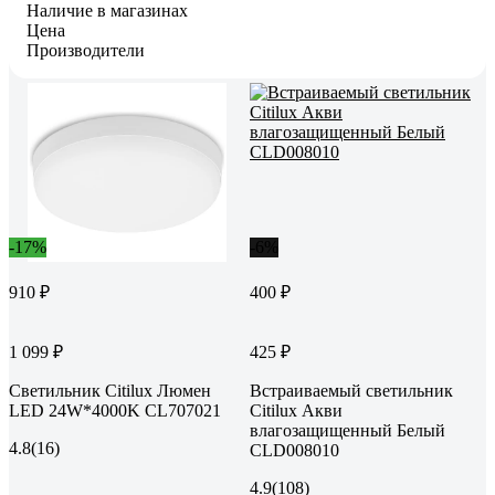
Наличие в магазинах
Цена
Производители
-17%
-6%
910 ₽
400 ₽
1 099 ₽
425 ₽
Светильник Citilux Люмен
Встраиваемый светильник
LED 24W*4000K CL707021
Citilux Акви
влагозащищенный Белый
4.8
(16)
CLD008010
4.9
(108)