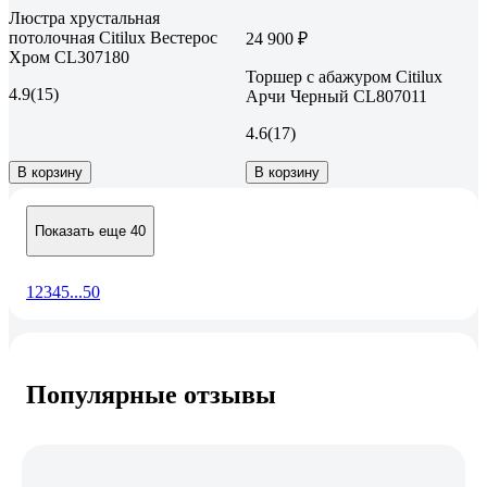
Люстра хрустальная
потолочная Citilux Вестерос
24 900 ₽
Хром CL307180
Торшер с абажуром Citilux
4.9
(15)
Арчи Черный CL807011
4.6
(17)
В корзину
В корзину
Показать еще 40
1
2
3
4
5
...
50
Популярные отзывы