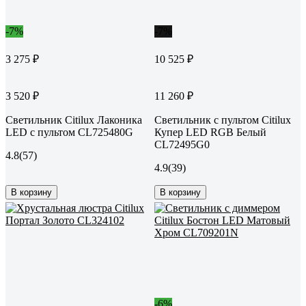
-7%
-7%
3 275 ₽
10 525 ₽
3 520 ₽
11 260 ₽
Светильник Citilux Лаконика
Светильник с пультом Citilux
LED с пультом CL725480G
Купер LED RGB Белый
CL72495G0
4.8
(57)
4.9
(39)
В корзину
В корзину
-6%