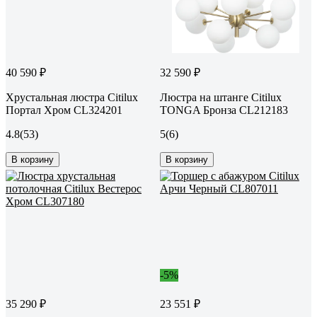
40 590 ₽
32 590 ₽
Хрустальная люстра Citilux
Люстра на штанге Citilux
Портал Хром CL324201
TONGA Бронза CL212183
4.8
(53)
5
(6)
В корзину
В корзину
-5%
35 290 ₽
23 551 ₽