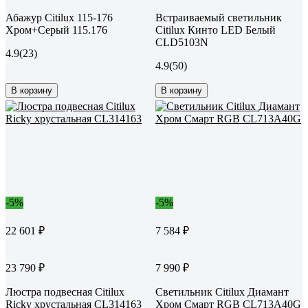
Абажур Citilux 115-176
Встраиваемый светильник
Хром+Серый 115.176
Citilux Кинто LED Белый
CLD5103N
4.9
(23)
4.9
(50)
В корзину
В корзину
-5%
-5%
22 601 ₽
7 584 ₽
23 790 ₽
7 990 ₽
Люстра подвесная Citilux
Светильник Citilux Диамант
Ricky хрустальная CL314163
Хром Смарт RGB CL713A40G