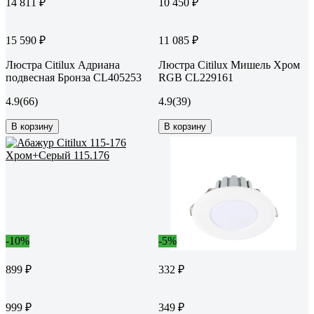
14 811 ₽
10 450 ₽
15 590 ₽
11 085 ₽
Люстра Citilux Адриана
Люстра Citilux Мишель Хром
подвесная Бронза CL405253
RGB CL229161
4.9
(66)
4.9
(39)
В корзину
В корзину
-10%
-5%
899 ₽
332 ₽
999 ₽
349 ₽