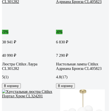
-5%
-6%
38 941 ₽
6 830 ₽
40 990 ₽
7 290 ₽
Люстра Citilux Лаура
Настольная лампа Citilux
CL301282
Адриана Бронза CL405823
5
(1)
4.8
(17)
В корзину
В корзину