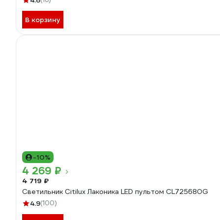
4.8
В корзину
-10%
4 269 ₽
4 719 ₽
Светильник Citilux Лаконика LED пультом CL725680G
4.9
(100)