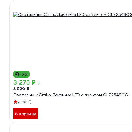
-7%
3 275 ₽
3 520 ₽
Светильник Citilux Лаконика LED с пультом CL725480G
4.8
(57)
В корзину