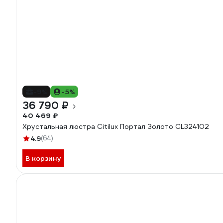
-9%
-5%
36 790 ₽
40 469 ₽
Хрустальная люстра Citilux Портал Золото CL324102
4.9
(64)
В корзину