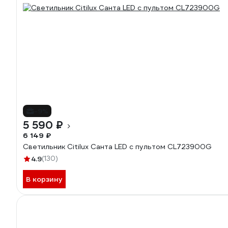
-9%
5 590 ₽
6 149 ₽
Светильник Citilux Санта LED с пультом CL723900G
4.9
(130)
В корзину