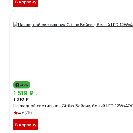
В корзину
-6%
1 519 ₽
1 610 ₽
Накладной светильник Citilux Бейсик, белый LED 12Wх4
4.8
(78)
В корзину