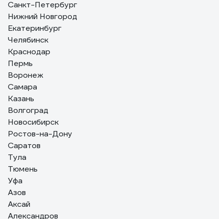
Такие штуки вечно сохли, трескались и отваливались, а
Санкт-Петербург
рассеиватель падал и разбивался. Сейчас такого в этом
Нижний Новгород
6 отзывов
светильнике нет.
Екатеринбург
Отзыв о светильнике Elektrostandard 2194 MR16, SL/WH
зеркальный/белый a036801
Челябинск
Краснодар
Анастасия О.
Пермь
09.03.2021
Мне понравились
Воронеж
Самара
Казань
Волгоград
Новосибирск
Ростов-на-Дону
Саратов
Тула
Тюмень
Уфа
Азов
Аксай
Александров