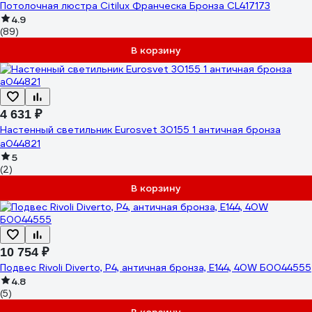
Потолочная люстра Citilux Франческа Бронза CL417173
4.9
(89)
В корзину
4 631 ₽
Настенный светильник Eurosvet 30155 1 античная бронза
a044821
5
(2)
В корзину
10 754 ₽
Подвес Rivoli Diverto, P4, античная бронза, E144, 40W Б0044555
4.8
(5)