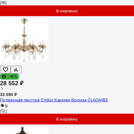
(16)
В корзину
-15%
28 552 ₽
33 590 ₽
Подвесная люстра Citilux Кармен Бронза CL404183
5
(12)
В корзину