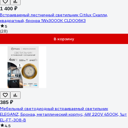
1 400 ₽
Встраиваемый лестничный светильник Citilux Скалли,
квадратный, бронза 1Wх3000K CLD006K3
5
(28)
В корзину
385 ₽
Мебельный светодиодный встраиваемый светильник
ELEGANZ, Бронза, металлический корпус, 4W 220V 4500K, 1шт
EL-FT-308-B
4.5