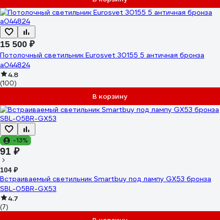
15 500 ₽
Потолочный светильник Eurosvet 30155 5 античная бронза
a044824
4.8
(100)
В корзину
-13%
91 ₽
104 ₽
Встраиваемый светильник Smartbuy под лампу GX53 бронза
SBL-05BR-GX53
4.7
(7)