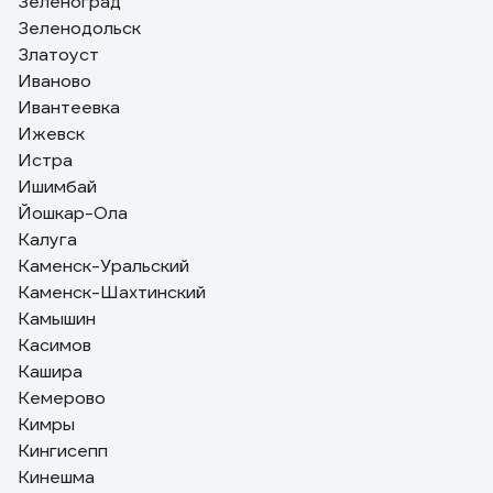
Зеленоград
Зеленодольск
Златоуст
Иваново
Ивантеевка
Ижевск
Истра
Ишимбай
Йошкар-Ола
Калуга
Каменск-Уральский
Каменск-Шахтинский
Камышин
Касимов
Кашира
Кемерово
Кимры
Кингисепп
Кинешма