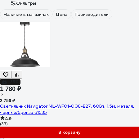
Фильтры
Наличие в магазинах
Цена
Производители
-35%
1 780 ₽
2 756 ₽
Светильник Navigator NIL-WF01-008-E27, 60Вт, 1.5м, металл,
черный/бронза 61535
4.9
(33)
В корзину