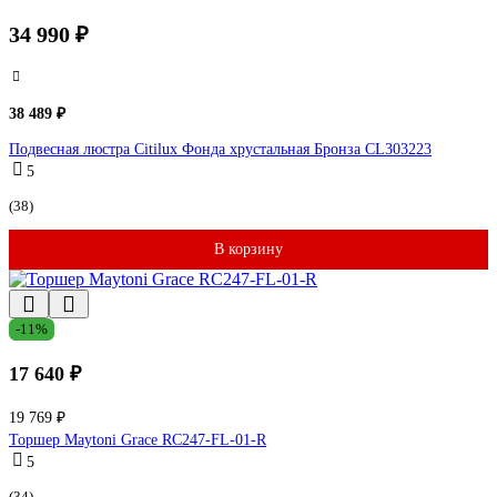
34 990 ₽
38 489 ₽
Подвесная люстра Citilux Фонда хрустальная Бронза CL303223
5
(38)
В корзину
-11%
17 640 ₽
19 769 ₽
Торшер Maytoni Grace RC247-FL-01-R
5
(34)