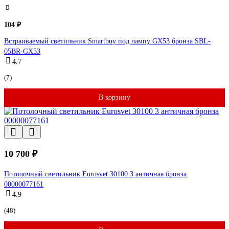
104 ₽
Встраиваемый светильник Smartbuy под лампу GX53 бронза SBL-
05BR-GX53
4.7
(7)
В корзину
10 700 ₽
Потолочный светильник Eurosvet 30100 3 античная бронза
00000077161
4.9
(48)