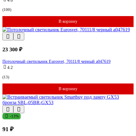
4.8
(100)
В корзину
23 300 ₽
Потолочный светильник Eurosvet, 70111/8 черный a047619
4.2
(13)
В корзину
-13%
91 ₽