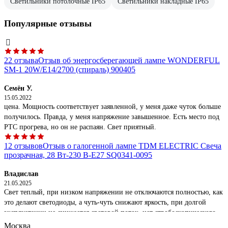
Светильники потолочные IP65
Светильники накладные IP65
Популярные отзывы
22 отзыва
Отзыв об энергосберегающей лампе WONDERFUL
SM-1 20W/E14/2700 (спираль) 900405
Семён У.
15.05.2022
цена. Мощность соответствует заявленной, у меня даже чуток больше
получилось. Правда, у меня напряжение завышенное. Есть место под
РТС прогрева, но он не распаян. Свет приятный.
12 отзывов
Отзыв о галогенной лампе TDM ELECTRIC Свеча
прозрачная, 28 Вт-230 В-Е27 SQ0341-0095
Владислав
21.05.2025
Свет теплый, при низком напряжении не отключаются полностью, как
это делают светодиоды, а чуть-чуть снижают яркость, при долгой
эксплуатации не снижается световой поток, нет стробоскопического
эффекта (для меня этот фактор ключевой, поскольку мерцание
Москва