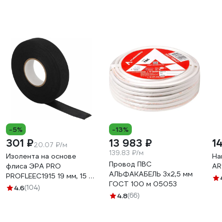
-5%
-13%
301 ₽
13 983 ₽
1
20.07 ₽/м
139.83 ₽/м
Изолента на основе
На
Провод ПВС
флиса ЭРА PRO
AR
АЛЬФАКАБЕЛЬ 3х2,5 мм
PROFLEEC1915 19 мм, 15 м,
ГОСТ 100 м 05053
0,3 мм, черная Б0057181
4.6
(104)
4.8
(66)