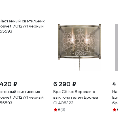
 420 ₽
6 290 ₽
4 63
стенный светильник
Бра Citilux Версаль с
Настен
rosvet 70127/1 черный
выключателем Бронза
Eurosve
55593
CL408323
бронза
5
(6)
5
(2)