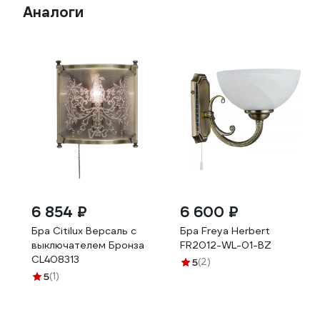
Аналоги
6 854 ₽
6 600 ₽
Бра Citilux Версаль с
Бра Freya Herbert
выключателем Бронза
FR2012-WL-01-BZ
CL408313
5
(2)
5
(1)