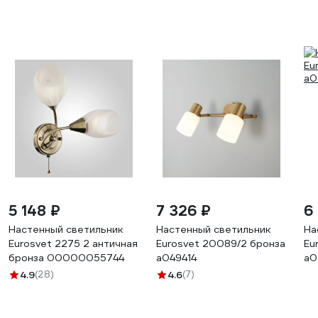
5 148 ₽
7 326 ₽
6
Настенный светильник
Настенный светильник
На
Eurosvet 2275 2 античная
Eurosvet 20089/2 бронза
Eu
бронза 00000055744
a049414
a0
4.9
(28)
4.6
(7)