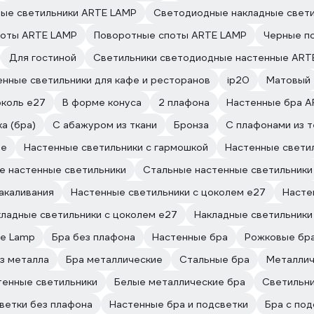
ые светильники ARTE LAMP
Светодиодные накладные свет
оты ARTE LAMP
Поворотные споты ARTE LAMP
Черные п
Для гостиной
Светильники светодиодные настенные ART
енные светильники для кафе и ресторанов
ip20
Матовый
коль e27
В форме конуса
2 плафона
Настенные бра A
а (бра)
С абажуром из ткани
Бронза
С плафонами из т
ые
Настенные светильники с гармошкой
Настенные светил
е настенные светильники
Стальные настенные светильники
акаливания
Настенные светильники с цоколем e27
Насте
ладные светильники с цоколем e27
Накладные светильники
te Lamp
Бра без плафона
Настенные бра
Рожковые бр
из металла
Бра металлические
Стальные бра
Металлич
тенные светильники
Белые металлические бра
Светильни
светки без плафона
Настенные бра и подсветки
Бра с по