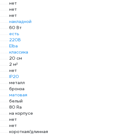
нет
нет
нет
накладной
60 Вт
есть
220В
Elba
классика
20 см
2 м²
нет
IP20
металл
бронза
матовая
белый
80 Ra
на корпусе
нет
нет
короткая/длинная