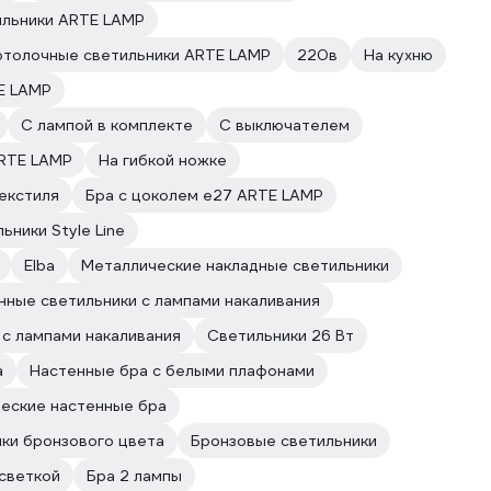
ильники ARTE LAMP
отолочные светильники ARTE LAMP
220в
На кухню
E LAMP
С лампой в комплекте
С выключателем
RTE LAMP
На гибкой ножке
екстиля
Бра с цоколем e27 ARTE LAMP
ьники Style Line
Elba
Металлические накладные светильники
нные светильники с лампами накаливания
 с лампами накаливания
Светильники 26 Вт
а
Настенные бра с белыми плафонами
еские настенные бра
ки бронзового цвета
Бронзовые светильники
дсветкой
Бра 2 лампы