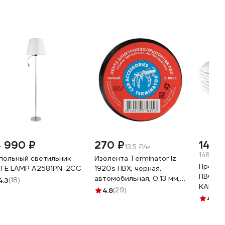
4 990 ₽
270 ₽
14 8
13.5 ₽/м
148.07 
польный светильник
Изолента Terminator Iz
Провод
TE LAMP A2581PN-2CC
1920s ПВХ, черная,
ПВС 3х
автомобильная, 0.13 мм,
4.3
(18)
KARS-5
19 мм, 20 м 2000251
4.8
(29)
4.6
(5