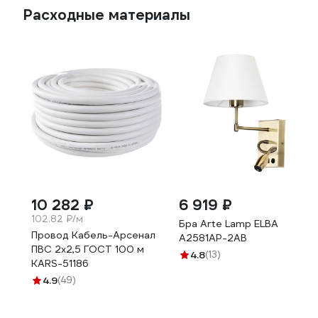
Расходные материалы
10 282 ₽
6 919 ₽
102.82 ₽/м
Бра Arte Lamp ELBA
Провод Кабель-Арсенал
A2581AP-2AB
ПВС 2х2,5 ГОСТ 100 м
4.8
(13)
KARS-51186
4.9
(49)