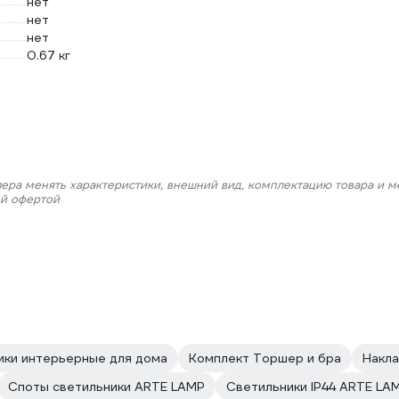
нет
нет
нет
0.67 кг
лера менять характеристики, внешний вид, комплектацию товара и м
ой офертой
ики интерьерные для дома
Комплект Торшер и бра
Накла
Споты светильники ARTE LAMP
Светильники IP44 ARTE LA