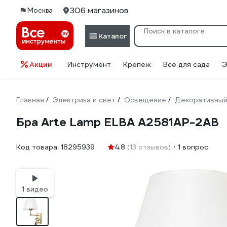
306 магазинов
Москва
Каталог
Акции
Инструмент
Крепеж
Всё для сада
Э
Главная
Электрика и свет
Освещение
Декоративный
/
/
/
Бра Arte Lamp ELBA A2581AP-2AB
Код товара:
18295939
4.8
(13 отзывов)
1 вопрос
1 видео