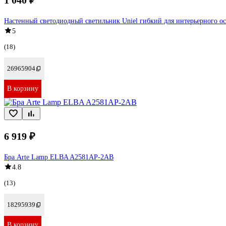
1 040 ₽
Настенный светодиодный светильник Uniel гибкий для интерьерного ос
5
(18)
26965904
В корзину
6 919 ₽
Бра Arte Lamp ELBA A2581AP-2AB
4.8
(13)
18295939
В корзину