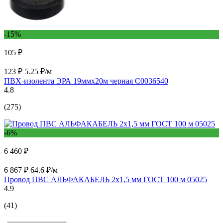
-15%
105 ₽
123 ₽
5.25 ₽/м
ПВХ-изолента ЭРА 19ммх20м черная C0036540
4.8
(275)
-6%
6 460 ₽
6 867 ₽
64.6 ₽/м
Провод ПВС АЛЬФАКАБЕЛЬ 2х1,5 мм ГОСТ 100 м 05025
4.9
(41)