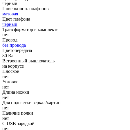
черный
Поверхность плафонов
матовая
Цвет плафона
черный
Трансформатор в комплекте
нет
Провод
без провода
Цветопередача
80 Ra
Встроенный выключатель
на корпусе
Плоское
нет
Угловое
нет
Длина ножки
нет
Для подсветки зеркал/картин
нет
Наличие полки
нет
С USB зарядкой
нет