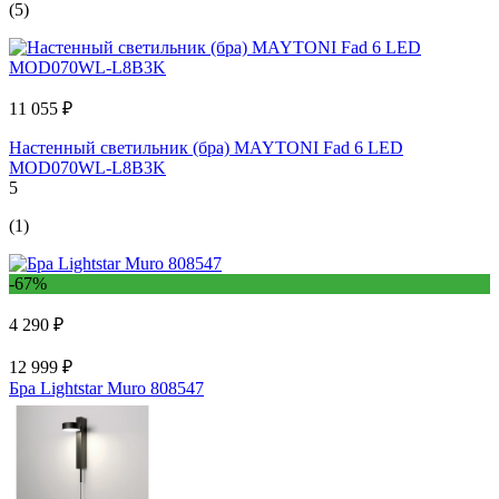
(5)
11 055 ₽
Настенный светильник (бра) MAYTONI Fad 6 LED
MOD070WL-L8B3K
5
(1)
-67%
4 290 ₽
12 999 ₽
Бра Lightstar Muro 808547