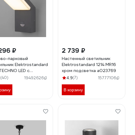
296 ₽
2 739 ₽
во-парковый
Настенный светильник
ильник Elektrostandard
Elektrostandard 1214 MR16
 TECHNO LED с
хром подсветка a023769
иком движения серый
(40)
(7)
9
19492626
4.9
15777106
3947
рзину
В корзину