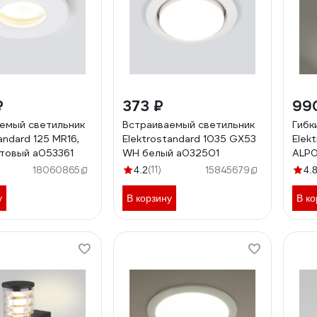
₽
373 ₽
99
емый светильник
Встраиваемый светильник
Гибк
andard 125 MR16,
Elektrostandard 1035 GX53
Elek
товый a053361
WH белый a032501
ALP0
белы
(11)
18060865
4.2
15845679
4.
(под
a053
у
В корзину
В ко