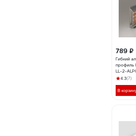
789 ₽
Гибкий а
профиль 
LL-2-ALP
(под лен
(7)
4.3
a043144
В корзин