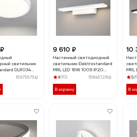
 ₽
9 610 ₽
10 
одный
Настенный светодиодный
Наст
рный светильник
светильник Elektrostandard
свет
tandard DLR034
MRL LED 16W 1009 IP20
MRL 
0K a043016
Sankara LED белая a038372
Sank
(10)
(
15975575
4
15845728
5
a03
у
В корзину
В ко