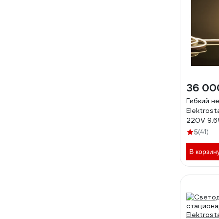
36 00
Гибкий н
Elektros
220V 9.6
IP67 420
(41)
5
дневной 
a052994
В корзин