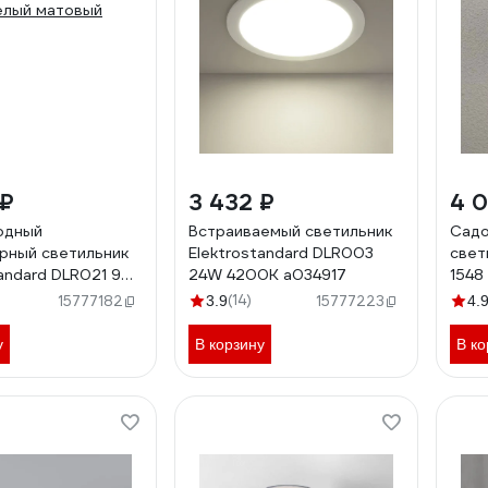
 ₽
3 432 ₽
4 0
одный
Встраиваемый светильник
Садо
рный светильник
Elektrostandard DLR003
свет
tandard DLR021 9W
24W 4200K a034917
1548
елый матовый
свет
(14)
15777182
3.9
15777223
4.
черн
у
В корзину
В ко