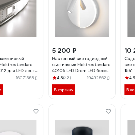
5 200 ₽
10 
люминиевый
Настенный светодиодный
Садо
Elektrostandard
светильник Elektrostandard
свет
012 для LED ленты
40105 LED Drom LED белый
1541
ту до 10mm)
хром a055361
датч
(22)
16071368
4.8
19492662
4.
a05
у
В корзину
В ко