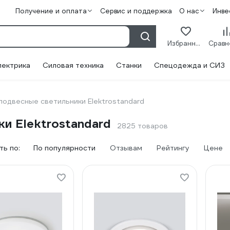
Получение и оплата
Сервис и поддержка
О нас
Инве
Избранное
лектрика
Силовая техника
Станки
Спецодежда и СИЗ
одвесные светильники Elektrostandard
и Elektrostandard
2825 товаров
ь по:
По популярности
Отзывам
Рейтингу
Цене