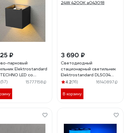
25 ₽
3 690 ₽
во-парковый
Светодиодный
ильник Elektrostandard
стационарный светильник
 TECHNO LED со
Elektrostandard DLS034
одиодами WINNER
24W 4200K a043018
(57)
(16)
9
15777158
4.2
16140897
ый a038410
рзину
В корзину