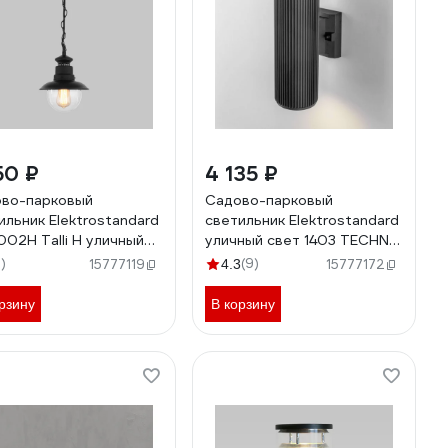
50 ₽
4 135 ₽
во-парковый
Садово-парковый
ильник Elektrostandard
светильник Elektrostandard
002H Talli H уличный
уличный свет 1403 TECHNO
, черный a038483
серый a032624
3)
(9)
15777119
4.3
15777172
рзину
В корзину