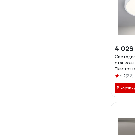
4 026
Светоди
стациона
Elektros
24W 420
(22)
4.2
В корзин