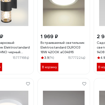
 ₽
1 969 ₽
2 9
парковый
Встраиваемый светильник
Садо
ик Elektrostandard
Elektrostandard DLR003
свет
CHNO черный
18W 4200K a034916
1408
a03
(14)
15777168
3.9
15777224
4.
у
В корзину
В ко