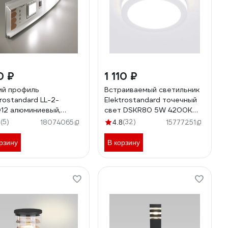
0 ₽
1 110 ₽
ий профиль
Встраиваемый светильник
trostandard LL-2-
Elektrostandard точечный
12 алюминиевый,
свет DSKR80 5W 4200K
й/белый для LED ленты
a030555
(5)
(32)
8
18074065
4.8
15777251
 ленту до 10mm)
631
рзину
В корзину