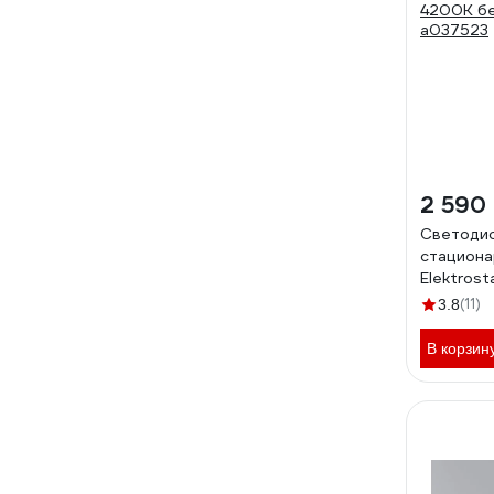
2 590
Светоди
стациона
Elektros
4200K б
(11)
3.8
a037523
В корзин