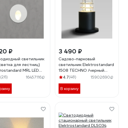
20 ₽
3 490 ₽
одиодный светильник
Садово-парковый
светка для лестниц)
светильник Elektrostandard
trostandard MRL LED
1508 TECHNO /черный
, белый a049739
a035096
(26)
(48)
8
16457116
4.7
15902690
рзину
В корзину