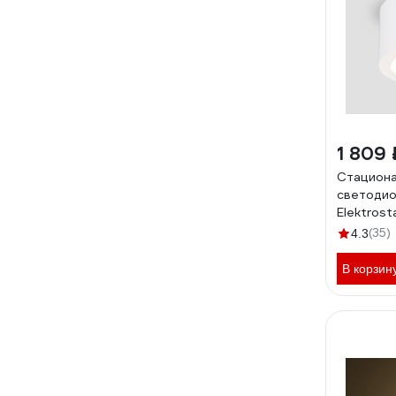
1 809 
Стацион
светодио
Elektros
4200K б
(35)
4.3
a040440
В корзин