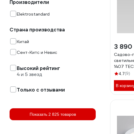
Производители
Elektrostandard
Страна производства
Китай
3 890
Сент-Китс и Невис
Садово-
светильн
1407 TE
Высокий рейтинг
a032609
(9)
4 и 5 звезд
4.7
В корзин
Только с отзывами
Показать 2 825 товаров