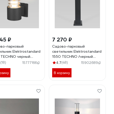
45 ₽
7 270 ₽
во-парковый
Садово-парковый
ильник Elektrostandard
светильник Elektrostandard
 TECHNO черный
1550 TECHNO /черный
2622
a035095
(18)
(48)
9
15777166
4.7
15902689
рзину
В корзину