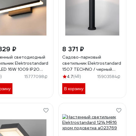
329 ₽
8 371 ₽
енный светодиодный
Садово-парковый
ильник Elektrostandard
светильник Elektrostandard
LED 16W 1009 IP20
1507 TECHNO / черный
ara LED черная
a035093
6)
(48)
15777098
4.7
15903584
7485
рзину
В корзину