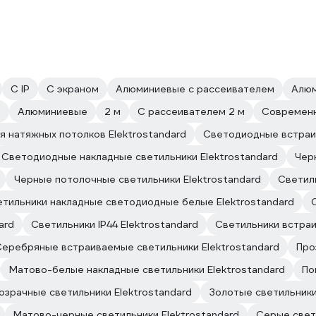
С IP
С экраном
Алюминиевые с рассеивателем
Алюм
м
Алюминиевые
2 м
С рассеивателем 2 м
Современн
я натяжных потолков Elektrostandard
Светодиодные встраив
Светодиодные накладные светильники Elektrostandard
Чер
Черные потолочные светильники Elektrostandard
Светиль
тильники накладные светодиодные белые Elektrostandard
ard
Светильники IP44 Elektrostandard
Светильники встра
еребряные встраиваемые светильники Elektrostandard
Про
Матово-белые накладные светильники Elektrostandard
По
озрачные светильники Elektrostandard
Золотые светильники
Матово-черные светильники Elektrostandard
Серые свети