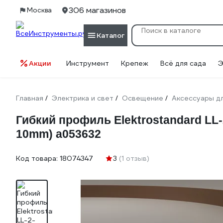
306 магазинов
Москва
Каталог
Акции
Инструмент
Крепеж
Всё для сада
Э
Главная
Электрика и свет
Освещение
Аксессуары д
/
/
/
Гибкий профиль Elektrostandard L
10mm) a053632
Код товара:
18074347
3
(1 отзыв)