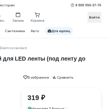
весторам
8 800 550-37-70
Войти
Сравнение
Заказы
Корзина
Сантехника
Авто
Для юрлиц
Elektrostandard
 для LED ленты (под ленту до
В избранное
Сравнить
319 ₽
Начислим 3 бонуса