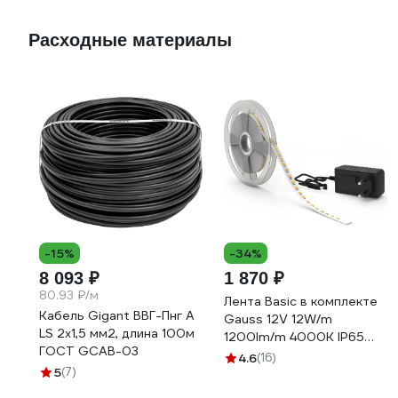
Расходные материалы
-15%
-34%
8 093 ₽
1 870 ₽
80.93 ₽/м
Лента Basic в комплекте
Кабель Gigant ВВГ-Пнг А
Gauss 12V 12W/m
LS 2x1,5 мм2, длина 100м
1200lm/m 4000K IP65
ГОСТ GCAB-03
LED 5m BT071
4.6
(16)
5
(7)