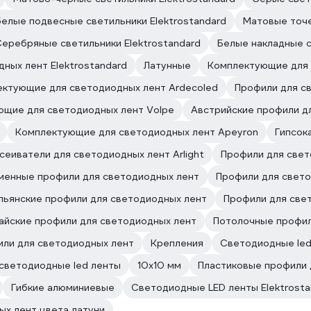
елые подвесные светильники Elektrostandard
Матовые точе
еребряные светильники Elektrostandard
Белые накладные с
ных лент Elektrostandard
Латунные
Комплектующие для 
ктующие для светодиодных лент Ardecoled
Профили для с
щие для светодиодных лент Volpe
Австрийские профили д
Комплектующие для светодиодных лент Apeyron
Гипсок
сеиватели для светодиодных лент Arlight
Профили для свето
енные профили для светодиодных лент
Профили для свето
льянские профили для светодиодных лент
Профили для све
айские профили для светодиодных лент
Потолочные профил
ли для светодиодных лент
Крепления
Светодиодные led 
светодиодные led ленты
10х10 мм
Пластиковые профили 
Гибкие алюминиевые
Светодиодные LED ленты Elektrosta
ых лент цвета латуни