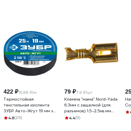
422 ₽
79 ₽
2
16.88 ₽/м
7.9 ₽/шт
Термостойкая
Клемма "мама" Nord-Yada
На
текстильная изолента
6.3мм с защелкой (для
Co
ЗУБР Авто-Жгут 19 мм х
разъемов) 1.5-2.5кв.мм
25 м 1236-2
906369
4.8
(29)
4.4
(9)