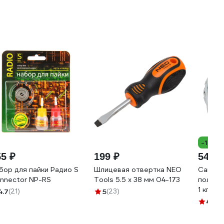
-13%
55 ₽
199 ₽
545 ₽
бор для пайки Радио S
Шлицевая отвертка NEO
Саморе
nnector NP-RS
Tools 5.5 x 38 мм 04-173
полусфе
1 кг (п
4.7
(21)
5
(23)
123574
4.5
(6