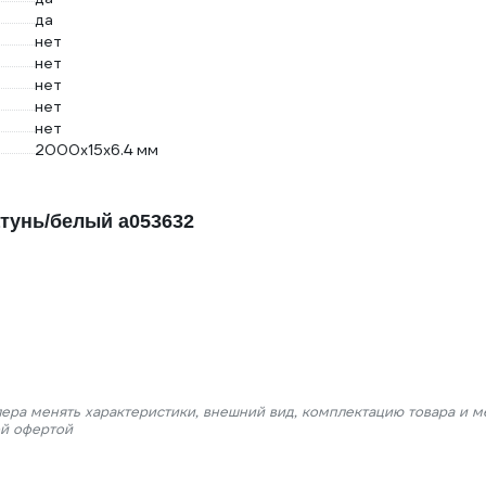
да
нет
нет
нет
нет
нет
2000х15х6.4 мм
атунь/белый a053632
лера менять характеристики, внешний вид, комплектацию товара и м
ой офертой