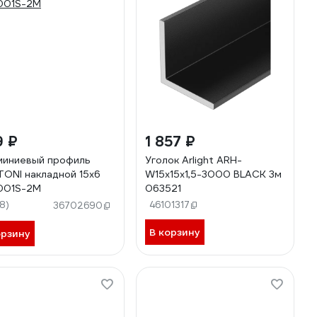
9 ₽
1 857 ₽
иниевый профиль
Уголок Arlight ARH-
ONI накладной 15x6
W15x15x1,5-3000 BLACK 3м
001S-2M
063521
18)
46101317
36702690
В корзину
орзину