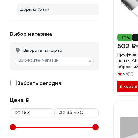
Ширина 15 мм
Выбор магазина
-10%
502 ₽
Выбрать на карте
Профиль 
Выберите магазин
ленты AP
образный,
анодиров
4.1
(11)
08-35
Забрать сегодня
В корзи
Цена, ₽
от
до