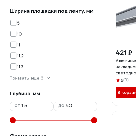
Ширина площадки под ленту, мм
5
10
11
421 ₽
11.2
Алюмини
11.3
накладно
светодио
Показать еще 6
APEYRON
5
(9)
В корзи
Глубина, мм
от
до
Форма экрана