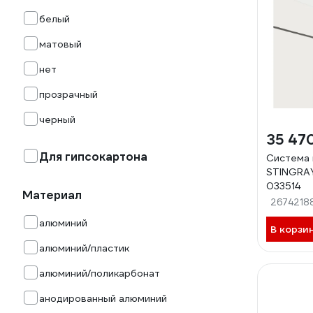
белый
матовый
нет
прозрачный
черный
35 47
Для гипсокартона
Система 
STINGRA
033514
Материал
2674218
алюминий
В корзи
алюминий/пластик
алюминий/поликарбонат
анодированный алюминий