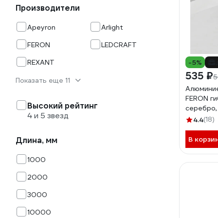
Производители
Apeyron
Arlight
FERON
LEDCRAFT
REXANT
-5%
535 ₽
5
Показать еще 11
Алюмини
FERON ги
Высокий рейтинг
серебро,
4 и 5 звезд
4.4
(18)
В корзи
Длина, мм
1000
2000
3000
10000