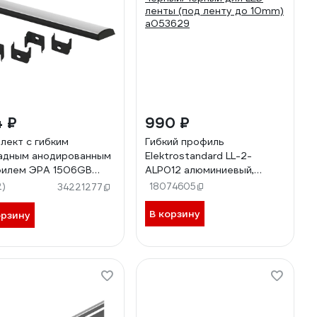
4 ₽
990 ₽
лект с гибким
Гибкий профиль
адным анодированным
Elektrostandard LL-2-
илем ЭРА 1506GB
ALP012 алюминиевый,
,4мм, 2м, черный
черный/черный для LED
2)
18074605
34221277
292 Б0062767
ленты (под ленту до 10mm)
a053629
В корзину
орзину