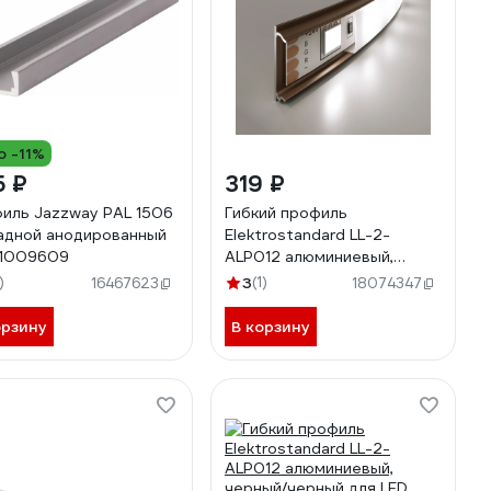
о -11%
5 ₽
319 ₽
иль Jazzway PAL 1506
Гибкий профиль
адной анодированный
Elektrostandard LL-2-
 1009609
ALP012 алюминиевый,
латунь/белый для LED
)
3
(1)
16467623
18074347
ленты (под ленту до 10mm)
a053632
орзину
В корзину