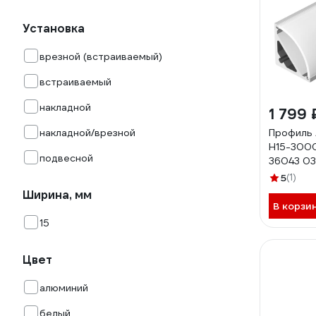
Установка
врезной (встраиваемый)
встраиваемый
накладной
1 799 
накладной/врезной
Профиль 
H15-3000
подвесной
36043 0
5
(1)
Ширина, мм
В корзи
15
Цвет
алюминий
белый