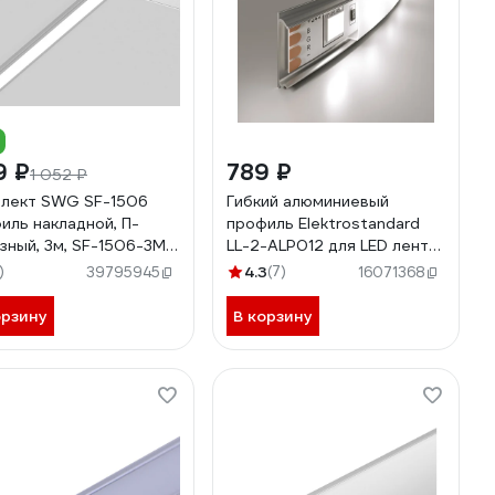
9 ₽
789 ₽
1 052 ₽
лект SWG SF-1506
Гибкий алюминиевый
иль накладной, П-
профиль Elektrostandard
зный, 3м, SF-1506-3MT,
LL-2-ALP012 для LED ленты
00-00031953
(под ленту до 10mm)
)
4.3
(7)
39795945
16071368
a043144
орзину
В корзину