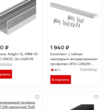
10 ₽
1 940 ₽
иль Arlight SL-MINI-15-
Комплект с гибким
 ANOD, 2м 049019
накладным анодированным
профилем ЭРА CAB291
86998
15х6,5мм, 2м Б0041245
4
(4)
15981656
орзину
В корзину