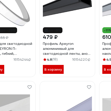
до -29%
до -9%
-11
479 ₽
610
555 ₽
для светодиодной
Профиль Apeyron
Проф
EYRON П-
алюминиевый для
алюм
 гибкий,
светодиодной ленты, анод.,
накл
анный алюминий
П-образный, накладной,
инд.
4.8
(18)
4.
16154244
16154220
черный 08-05-Ч
ну
В корзину
В к