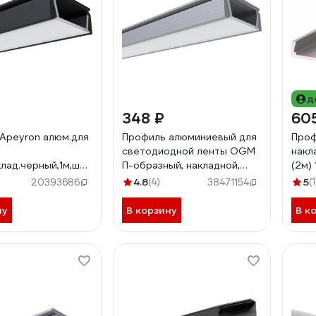
д
348 ₽
60
Apeyron алюм.для
Профиль алюминиевый для
Проф
светодиодной ленты OGM
накл
клад.черный,1м,шир.ленты
П-образный, накладной,
(2м)
комплект/ 08-05-
серебро, 15,7х6мм, 2м /
4.8
(4)
5
(1
20393686
38471154
GM-08-01
ну
В корзину
В к