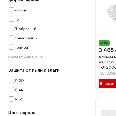
кольцо
нет
П-образный
полукруглый
-11%
прямой
3 465 
Показать еще 2
Алюмини
VARTON г
ГКЛ 200
Защита от пыли и влаги
(35x15мм
3648368
монт. выс
IP 20
шир. лен
В корзи
70.0001.
IP 44
IP 65
Цвет экрана