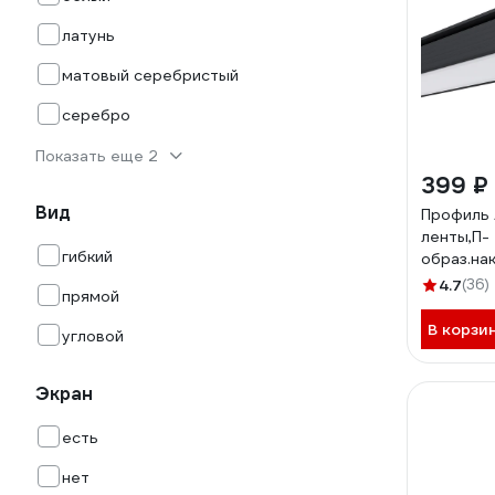
латунь
матовый серебристый
серебро
Показать еще 2
399 ₽
Вид
Профиль 
ленты,П-
гибкий
образ.на
до 10мм,
4.7
(36)
прямой
ЧБ
В корзи
угловой
Экран
есть
нет