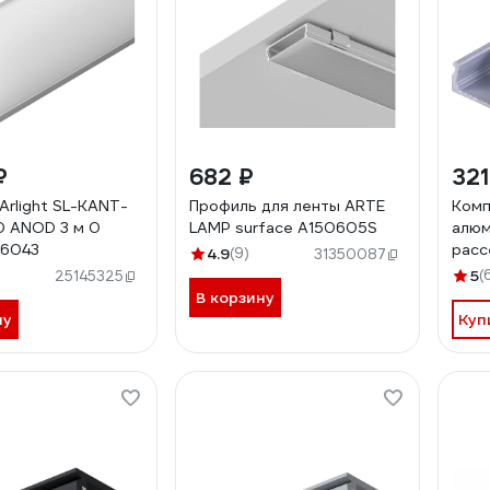
₽
682 ₽
321
Arlight SL-KANT-
Профиль для ленты ARTE
Комп
 ANOD 3 м 0
LAMP surface A150605S
алюм
36043
расс
4.9
(9)
31350087
15x6
5
(
25145325
В корзину
ну
Куп