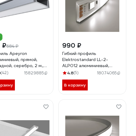
%
 ₽
990 ₽
684 ₽
иль Apeyron
Гибкий профиль
иниевый, прямой,
Elektrostandard LL-2-
адной, серебро, 2 м.,
ALP012 алюминиевый,
упак. 3011 08-01
белый/белый для LED ленты
9
(42)
4.8
(5)
15829885
18074065
(под ленту до 10mm)
a053631
орзину
В корзину