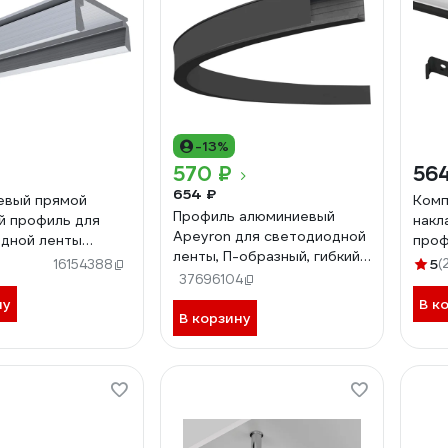
-13%
570 ₽
56
654 ₽
евый прямой
Комп
Профиль алюминиевый
й профиль для
накл
Apeyron для светодиодной
дной ленты
проф
ленты, П-образный, гибкий,
 08-01-01
15x6
5
(
16154388
накладной, черный, 2м,
37696104
CAB
комплект 08-35-Ч
ну
В к
В корзину