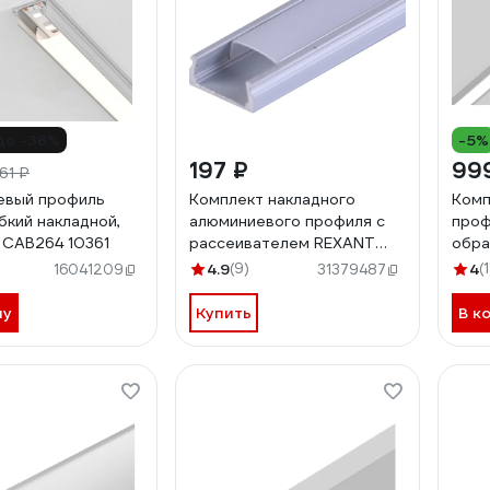
до -36%
-5%
197 ₽
99
61 ₽
евый профиль
Комплект накладного
Комп
бкий накладной,
алюминиевого профиля с
проф
 CAB264 10361
рассеивателем REXANT
обра
15x6мм, 1м 146-400-1
шт 
4.9
(9)
4
(1
16041209
31379487
ну
Купить
В к