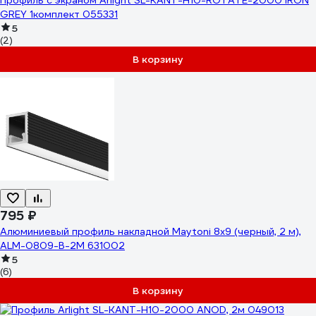
Профиль с экраном Arlight SL-KANT-H10-ROTATE-2000 IRON
GREY 1комплект 055331
5
(2)
В корзину
795 ₽
Алюминиевый профиль накладной Maytoni 8x9 (черный, 2 м),
ALM-0809-B-2M 631002
5
(6)
В корзину