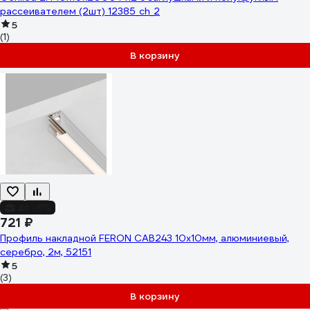
рассеивателем (2шт) 12385_ch_2
5
(1)
В корзину
до -9%
721 ₽
Профиль накладной FERON CAB243 10х10мм, алюминиевый,
серебро, 2м, 52151
5
(3)
В корзину