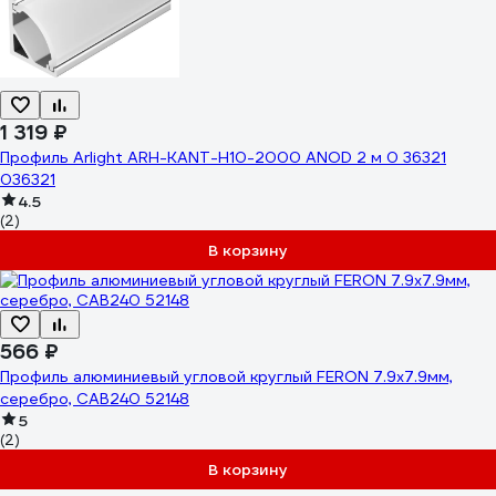
1 319 ₽
Профиль Arlight ARH-KANT-H10-2000 ANOD 2 м 0 36321
036321
4.5
(2)
В корзину
566 ₽
Профиль алюминиевый угловой круглый FERON 7.9х7.9мм,
серебро, CAB240 52148
5
(2)
В корзину