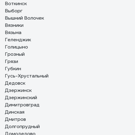
Воткинск
Выборг
Вышний Волочек
Вязники
Вязьма
Геленджик
Голицыно
Грозный
Грязи
Губкин
Гусь-Хрустальный
Дедовск
Дзержинск
Дзержинский
Димитровград
Динская
Дмитров
Долгопрудный
Домодедово