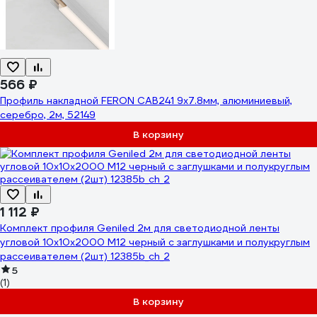
566 ₽
Профиль накладной FERON CAB241 9х7.8мм, алюминиевый,
серебро, 2м, 52149
В корзину
1 112 ₽
Комплект профиля Geniled 2м для светодиодной ленты
угловой 10x10x2000 М12 черный с заглушками и полукруглым
рассеивателем (2шт) 12385b_ch_2
5
(1)
В корзину