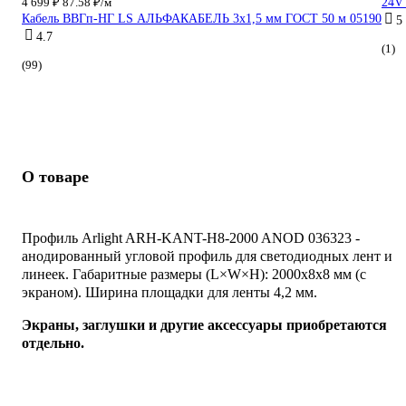
4 699 ₽
87.58 ₽/м
24V 
Кабель ВВГп-НГ LS АЛЬФАКАБЕЛЬ 3х1,5 мм ГОСТ 50 м 05190
5
4.7
(1)
(99)
О товаре
Профиль Arlight ARH-KANT-H8-2000 ANOD 036323 -
анодированный угловой профиль для светодиодных лент и
линеек. Габаритные размеры (L×W×H): 2000x8x8 мм (с
экраном). Ширина площадки для ленты 4,2 мм.
Экраны, заглушки и другие аксессуары приобретаются
отдельно.