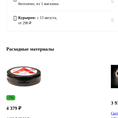
бесплатно
, из 1 магазина
Курьером:
c 13 августа,
от 290 ₽
Расходные материалы
-7%
3 9
4 379 ₽
Свет