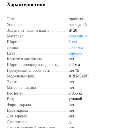
Характеристики
Тип
профиль
Установка
накладной
Защита от пыли и влаги
IP 20
Материал
алюминий
Ширина
8 мм
Длина
2000 мм
Цвет
серебро
Крепеж в комплекте
нет
Ширина площадки под ленту
4.2 мм
Пропускная способность
нет %
Модельный ряд
ARH-KANT
Экран
нет
Материал экрана
нет
Вес нетто
0.056 кг
Вид
угловой
Форма экрана
нет
Цвет экрана
нет
Для зеркала
нет
Для потолка
да
Для закарнизной подсветки
нет