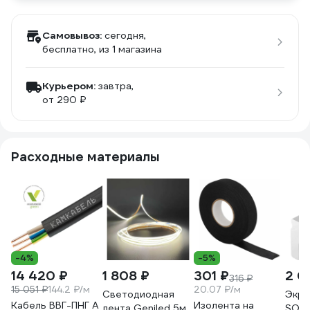
Самовывоз:
сегодня,
бесплатно
, из 1 магазина
Курьером:
завтра,
от 290 ₽
Расходные материалы
-4%
-5%
14 420 ₽
1 808 ₽
301 ₽
2 0
316 ₽
15 051 ₽
144.2 ₽/м
20.07 ₽/м
Светодиодная
Экран
Кабель ВВГ-ПНГ А
Изолента на
лента Geniled 5м
SOF