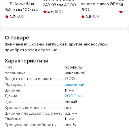
- LS Камкабель
основе флиса ЭРА
24В 9Вт/м 4000К
SILI
3x2.5 мм 100 м
PRO
COB нейтральная
3835
4.8
(190)
5
(
ГОСТ
PROFLEEC1915 19
4.7
(206)
дневная
4.6
(104)
1157К30HG00070А0100М
мм, 15 м, 0,3 мм,
подсветка 320
черная Б0057181
led/m IP33 5мм
03610
О товаре
Внимание!
Экраны, заглушки и другие аксессуары
приобретаются отдельно.
Характеристики
Тип
профиль
Установка
накладной
Защита от пыли и влаги
IP 20
Материал
алюминий
Ширина
11 мм
Длина
2000 мм
Цвет
серый
Крепеж в комплекте
нет
Ширина площадки под ленту
5.2 мм
Глубина
11 мм
Пропускная способность
нет %