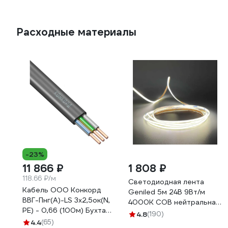
Расходные материалы
-23%
11 866 ₽
1 808 ₽
118.66 ₽/м
Светодиодная лента
Кабель ООО Конкорд
Geniled 5м 24В 9Вт/м
ВВГ-Пнг(А)-LS 3x2,5ок(N,
4000К COB нейтральная
PE) - 0,66 (100м) Бухта
дневная подсветка 320
4.8
(190)
100м 4663
4.4
(65)
led/m IP33 5мм 03610