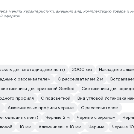
лера менять характеристики, внешний вид, комплектацию товара и м
ой офертой
офиль для светодиодных лент)
2000 мм
Накладные алю
адные с рассеивателем
С рассеивателем 2 м
Встраивае
светильники для прихожей Geniled
Светильники для коридо
иодного профиля
С подсветкой
Вид угловой Установка на
)
Алюминиевые профили черные
С рассеивателем
ветодиодных лент)
Черные 2 м
Черные с экраном
Черн
гловой
10 мм
Алюминиевые 10 мм
Черные
Черные 10