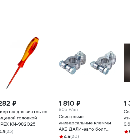
 282 ₽
1 810 ₽
1 373
905 ₽/шт
вертка для винтов со
Светод
Свинцовые
ицевой головкой
узкая 
универсальные клеммы
IPEX KN-982025
9,6120
АКБ ДАЛИ-авто болт
year5m
4.3
(25)
5
(5)
сверху DA-02532
4.4
(20)
белый 