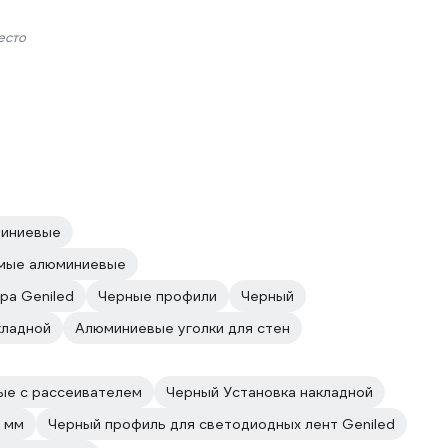
есто
миниевые
мые алюминиевые
ра Geniled
Черные профили
Черный
кладной
Алюминиевые уголки для стен
ые с рассеивателем
Черный Установка накладной
 мм
Черный профиль для светодиодных лент Geniled