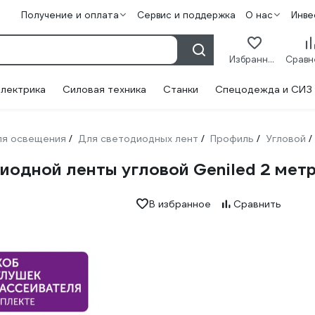
Получение и оплата
Сервис и поддержка
О нас
Инве
Избранное
лектрика
Силовая техника
Станки
Спецодежда и СИЗ
ля освещения
Для светодиодных лент
Профиль
Угловой
/
/
/
/
одной ленты угловой Geniled 2 метр
В избранное
Сравнить