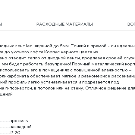
Ы
РАСХОДНЫЕ МАТЕРИАЛЫ
ВО
одных лент led шириной до 5мм. Тонкий и прямой - он идеаль
ка до уютного лофта.Корпус черного цвета из
но отводит тепло от диодной ленты, продлевая срок её служ
5 мм будет работать безупречно! Прочный металлический кор
ет использовать его в помещениях с повышенной влажностью –
 поликарбоната обеспечивает мягкое и равномерное рассеиван
кий профиль легко устанавливается и подрезается под
а гипсокартон, в потолок или на стену. Отличное решение дл
щений.
профиль
накладной
IP 20