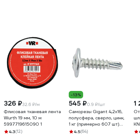
-13%
326 ₽
545 ₽
1
32.6 ₽/м
0.9 ₽/шт
Флисовая тканевая лента
Саморезы Gigant 4,2x16,
От
Wurth 19 мм, 10 м
полусфера, сверло, цинк,
шл
5997719615090 1
1 кг (примерно 607 шт)
KN
123574
4.3
(12)
4.5
(64)