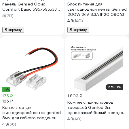
панель Geniled Офис
Блок питания для
Comfort Basic 595x595x33
светодиодной ленты Geniled
30Вт 4000К 90Ra Опал для
200W 24V 8,3А IP20 09043
5
(20)
подвесного потолка
4.9
(140)
23962_4000_90ra
В корзину
В корзину
-5%
175 ₽
1 802 ₽
185 ₽
Комплект шинопровод
Коннектор для
трековый Geniled 2м
светодиодной ленты geniled
однофазный белый с вводом
8мм для гибкого соединения
питания и заглушкой
4.9
(40)
или подключения
22010_22028_22030
4.9
(66)
прокалывающий 12356