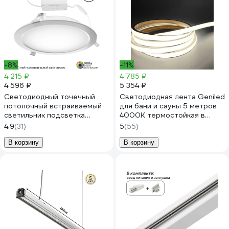
-8%
-11%
4 215 ₽
4 785 ₽
4 596 ₽
5 354 ₽
Светодиодный точечный
Светодиодная лента Geniled
потолочный встраиваемый
для бани и сауны 5 метров
светильник подсветка
4000К термостойкая в
Geniled Сейлинг, мягкий
силиконе 24v 03570
4.9
(31)
5
(55)
белый свет, 30Вт, 4000K,
90Ra, IP54, для комнаты, для
В корзину
В корзину
кухни, для коридора, для
прихожей, на улицу
10061_4000