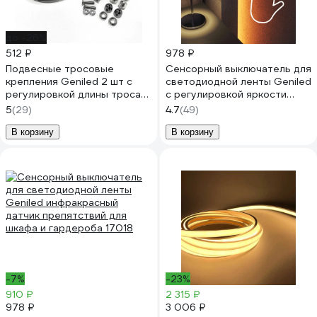
до -26%
512 ₽
978 ₽
Подвесные тросовые
Сенсорный выключатель для
крепления Geniled 2 шт с
светодиодной ленты Geniled
регулировкой длины троса
с регулировкой яркости
8882 08882
сенсорная кнопка диммер
5
(29)
4.7
(49)
17019
В корзину
В корзину
-7%
-23%
910 ₽
2 315 ₽
978 ₽
3 006 ₽