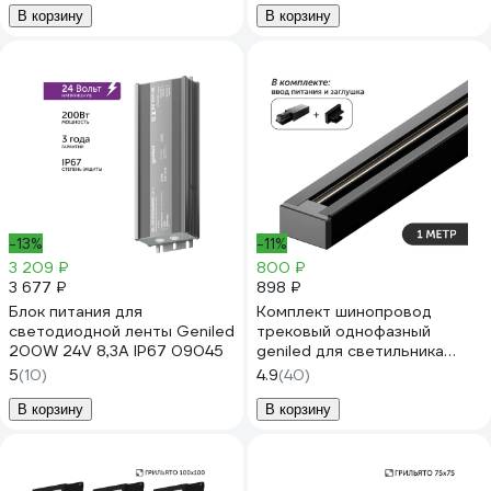
В корзину
В корзину
-13%
-11%
3 209 ₽
800 ₽
3 677 ₽
898 ₽
Блок питания для
Комплект шинопровод
светодиодной ленты Geniled
трековый однофазный
200W 24V 8,3А IP67 09045
geniled для светильника
прожектора 1 метр черный с
5
(10)
4.9
(40)
заглушкой и вводом питания
с накладным и подвесным
В корзину
В корзину
монтажом 22070