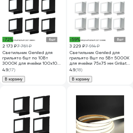
-72%
-59%
2 173 ₽
7 761 ₽
3 229 ₽
7 914 ₽
Светильник Geniled для
Светильник Geniled для
грильято 6шт по 10Вт
грильято 8шт по 5Вт 5000К
3000К для ячейки 100x100
для ячейки 75x75 мм Griliato
мм Griliato Tetris
Tetris встраиваемый 08835
4.9
(17)
4.9
(18)
встраиваемый
08903_3000_black
В корзину
В корзину