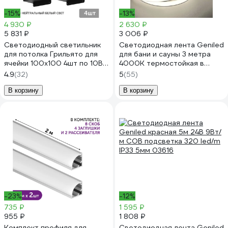
-15%
-13%
4 930 ₽
2 630 ₽
5 831 ₽
3 006 ₽
Светодиодный светильник
Светодиодная лента Geniled
для потолка Грильято для
для бани и сауны 3 метра
ячейки 100x100 4шт по 10Вт
4000К термостойкая в
4000К Geniled
силиконе 24v 03573
4.9
(32)
5
(55)
08907_4000_black
В корзину
В корзину
-23%
-12%
735 ₽
1 595 ₽
955 ₽
1 808 ₽
Комплект профиля для
Светодиодная лента Geniled