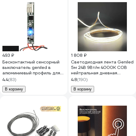
до -21%
493 ₽
1 808 ₽
Бесконтактный сенсорный
Светодиодная лента Geniled
выключатель geniled в
5м 24В 9Вт/м 4000К COB
алюминиевый профиль для
нейтральная дневная
светодиодной ленты на
подсветка 320 led/m IP33
4.4
(83)
4.8
(190)
взмах руки 17005
5мм 03610
В корзину
В корзину