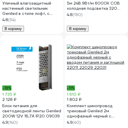
Уличный влагозащитный
5м 24В 9Вт/м 6000К COB
настенный светильник
холодная подсветка 320
Geniled в стиле лофт, с
led/m IP33 5мм 03611
4.8
(190)
датчиком движения для
4.8
(54)
дома от сети 220 В, IP66,
фонарь с регулировкой
В корзину
В корзину
цветовой температуры
08575_smart
-18%
-11%
1 735 ₽
1 610 ₽
2 128 ₽
1 802 ₽
Блок питания для
Комплект шинопровод
светодиодной ленты Geniled
трековый Geniled 2м
200W 12V 16,7А IP20 09039
однофазный черный с
вводом питания и заглушкой
4.9
(140)
4.9
(40)
22011_22029_22031