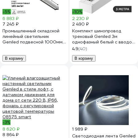
-5%
-10%
6 883 ₽
2 230 ₽
7 245 ₽
2 490 ₽
Промышленный складской
Комплект шинопровод
линейный светильник
трековый Geniled 3м
Geniled подвесной 1000мм
однофазный белый с вводом
40Вт 5000К IP66
питания и заглушкой
4.9
(40)
влагозащищенный для
22012_22028_22030
гаража 28048
В корзину
В корзину
-3%
8 620 ₽
1 989 ₽
8 864 ₽
Светодиодная лента Geniled