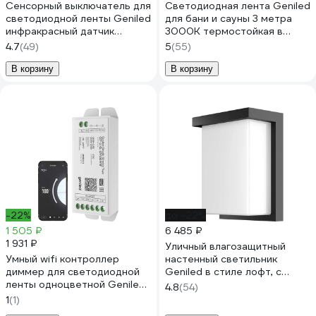
Сенсорный выключатель для
Светодиодная лента Geniled
светодиодной ленты Geniled
для бани и сауны 3 метра
инфракрасный датчик
3000К термостойкая в
препятствий для шкафа и
силиконе 24v 03572
4.7
(49)
5
(55)
гардероба 17018
В корзину
В корзину
-22%
до -22%
1 505 ₽
6 485 ₽
1 931 ₽
Уличный влагозащитный
Умный wifi контроллер
настенный светильник
диммер для светодиодной
Geniled в стиле лофт, с
ленты одноцветной Geniled
датчиком движения для
4.8
(54)
с Алисой 17025
дома от сети 220 В, IP66,
1
(1)
фонарь с регулировкой