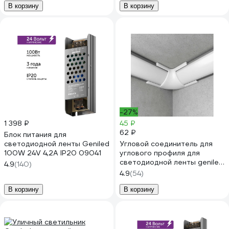
В корзину
В корзину
-27%
1 398 ₽
45 ₽
62 ₽
Блок питания для
светодиодной ленты Geniled
Угловой соединитель для
100W 24V 4,2А IP20 09041
углового профиля для
светодиодной ленты geniled
4.9
(140)
белый 12201_white_ch
4.9
(54)
В корзину
В корзину