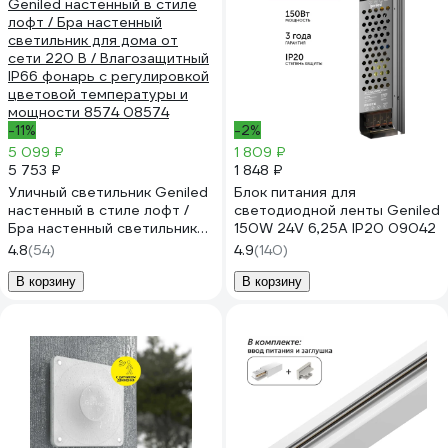
-11%
-2%
5 099 ₽
1 809 ₽
5 753 ₽
1 848 ₽
Уличный светильник Geniled
Блок питания для
настенный в стиле лофт /
светодиодной ленты Geniled
Бра настенный светильник
150W 24V 6,25А IP20 09042
для дома от сети 220 В /
4.8
(54)
4.9
(140)
Влагозащитный IP66 фонарь
с регулировкой цветовой
В корзину
В корзину
температуры и мощности
8574 08574