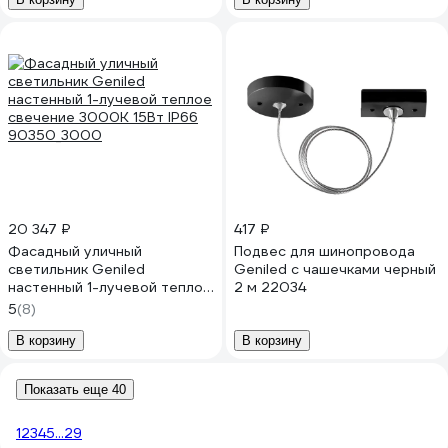
вандалоустойчивый / от
с регулировкой цветовой
сети 220 В 8219 08219
температуры и мощности
8575 08575
20 347 ₽
417 ₽
Фасадный уличный
Подвес для шинопровода
светильник Geniled
Geniled с чашечками черный
настенный 1-лучевой теплое
2 м 22034
свечение 3000К 15Вт IP66
5
(8)
90350_3000
В корзину
В корзину
Показать еще 40
1
2
3
4
5
...
29