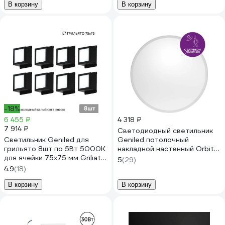
цветовой температуры
В корзину
В корзину
08574_smart
-18%
6 455 ₽
4 318 ₽
7 914 ₽
Cветодиодный светильник
Светильник Geniled для
Geniled потолочный
грильято 8шт по 5Вт 5000К
накладной настенный Orbita
для ячейки 75x75 мм Griliato
c датчиком движения
5
(29)
Tetris встраиваемый
круглый белый 08970_smart
4.9
(18)
08835_black
В корзину
В корзину