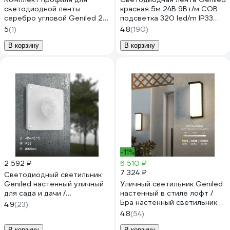
светодиодной ленты
красная 5м 24В 9Вт/м COB
серебро угловой Geniled 2м
подсветка 320 led/m IP33
10x10x2000 М12 с
5мм 03616
5
(1)
4.8
(190)
заглушками и полукруглым
рассеивателем (2шт)
В корзину
В корзину
12385_ch_2
-11%
2 592 ₽
6 510 ₽
7 324 ₽
Светодиодный светильник
Geniled настенный уличный
Уличный светильник Geniled
для сада и дачи /
настенный в стиле лофт /
естественный белый свет
Бра настенный светильник
4.9
(23)
4200К / 15 Вт / 1600 Лм /
для дома от сети 220 В /
4.8
(54)
влагостойкий IP65 /
Влагозащитный IP66 фонарь
В корзину
В корзину