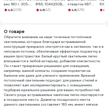
вес 180 г. 305-
IP65, 10АХ250В,
отверток КВТ
100x
065
ОУ, серый
Профи НИО-09
КМ41
4.6
(208)
4.8
(43)
4.6
(476)
4.
Б0035972
78620
герм
UKO1
050-
О товаре
Обратите внимание на наши точечные потолочные
светильники, которые благодаря встраиваемой
конструкции прекрасно смотрятся как в натяжном, так и в
гипсовом потолке, обеспечивая эффектную подсветку в
вашем пространстве. Белый круглый светильник легко
вписывается в любой интерьер, добавляя элегантности.
Он станет прекрасным решением для освещения,
например, ванной комнаты, создания подсветки на
балконе или даже для уличного применения. Врезной
потолочный светильник подходит для разных стилей и
позволяет вам экспериментировать с освещением,
подбирая идеальное решение для ваших потребностей.
Своего рода, встраиваемые лампочки легко монтируются
в посадочное место. Диаметр посадочного места
данного светильника составляет 165 мм, имеет мягкое