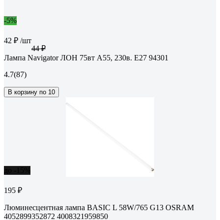
-5%
42 ₽
/шт
44 ₽
Лампа Navigator ЛОН 75вт А55, 230в. Е27 94301
4.7
(87)
В корзину по 10
до -15%
195 ₽
Люминесцентная лампа BASIC L 58W/765 G13 OSRAM
4052899352872 4008321959850