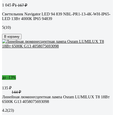
1 045 ₽
1 167 ₽
Светильник Navigator LED 94 839 NBL-PR1-13-4K-WH-IP65-
LED 13Вт 4000К IP65 94839
5
(10)
В корзину
до -13%
135 ₽
144 ₽
Линейная люминесцентная лампа Osram LUMILUX T8 18Вт
6500К G13 4058075693098
4.2
(23)