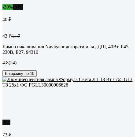
-30%
-34%
40 ₽
43 ₽
61 ₽
Лампа накаливания Navigator декоративная , ДШ, 40Вт, Р45,
230В, Е27, 94310
4.8
(24)
В корзину по 10
-9%
73 ₽