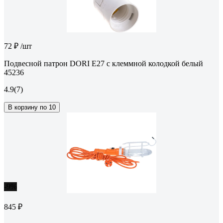
72 ₽
/шт
Подвесной патрон DORI Е27 с клеммной колодкой белый
45236
4.9
(7)
В корзину по 10
-9%
845 ₽