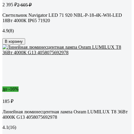
2 395 ₽
2 605 ₽
Светильник Navigator LED 71 920 NBL-P-18-4K-WH-LED
18Вт 4000К IP65 71920
4.9
(8)
В корзину
до -16%
185 ₽
Линейная люминесцентная лампа Osram LUMILUX T8 36Вт
4000К G13 4058075692978
4.1
(16)