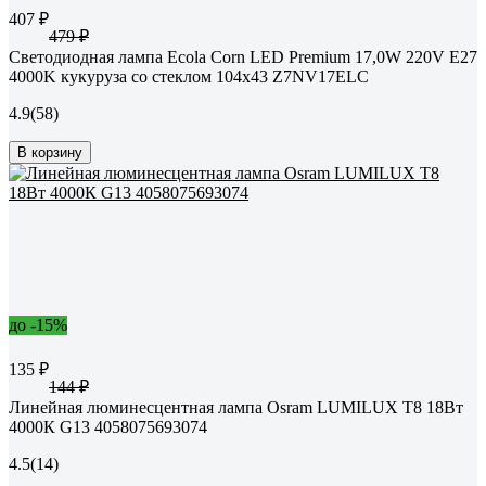
407 ₽
479 ₽
Светодиодная лампа Ecola Corn LED Premium 17,0W 220V E27
4000K кукуруза со стеклом 104x43 Z7NV17ELC
4.9
(58)
В корзину
до -15%
135 ₽
144 ₽
Линейная люминесцентная лампа Osram LUMILUX T8 18Вт
4000К G13 4058075693074
4.5
(14)