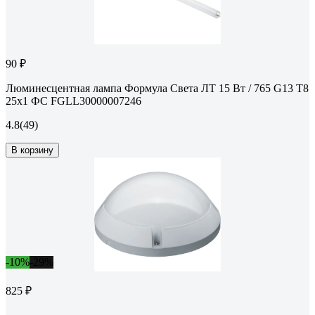
90 ₽
Люминесцентная лампа Формула Света ЛТ 15 Вт / 765 G13 T8
25x1 ФС FGLL30000007246
4.8
(49)
В корзину
-10%
-29%
825 ₽