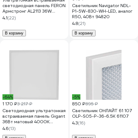
Ультратонкая встраиваемая
светодиодная панель FERON
Светильник Navigator NDL-
Армстронг AL2113 36W
P1-5W-830-WH-LED, аналог
4000K белый, драйвер в
R50, 40Вт 94820
4.1
(22)
комплекте, 28769
4.8
(21)
В корзину
В корзину
-64%
-5%
1 170 ₽
3 217 ₽
850 ₽
895 ₽
Светодиодная ультратонкая
Светильник ОНЛАЙТ 61 107
встраиваемая панель Gigant
OLP-S05-P-36-6.5K 61107
36Вт матовый 4000K
4.3
(16)
3000Лм IP40 (с драйвером)
4.6
(13)
GL-03-08