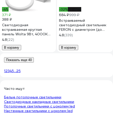
-4%
-32%
до -41%
371 ₽
684 ₽
999 ₽
388 ₽
Встраиваемый
Светодиодная
светодиодный светильник
встраиваемая круглая
FERON с диаметром (до
панель Wolta 9Вт, 4000К
210мм) 20W 4000K,1600Lm,
4.8
(339)
Дневной белый свет, IP40,
белый, AL508 41023
4.8
(22)
720лм, с регулировкой под
отверстие от 50 до 100 мм
В корзину
В корзину
DLUS04-9W-4K
Показать еще 40
1
2
3
4
5
...
25
Часто ищут
Белые потолочные светильники
Светодиодные накладные светильники
Потолочные светильники с цоколем led
Настенные светильники с цоколем led