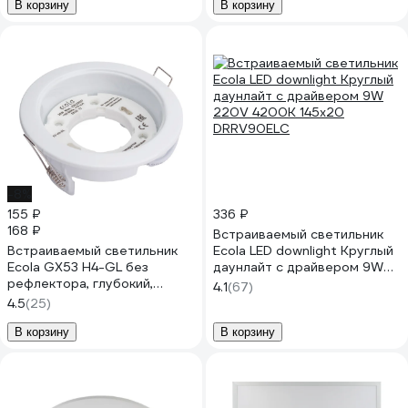
В корзину
В корзину
-8%
155 ₽
336 ₽
168 ₽
Встраиваемый светильник
Встраиваемый светильник
Ecola LED downlight Круглый
Ecola GX53 H4-GL без
даунлайт с драйвером 9W
рефлектора, глубокий,
220V 4200K 145x20
4.1
(67)
белый 48x106 FW53GLECB
DRRV90ELC
4.5
(25)
В корзину
В корзину