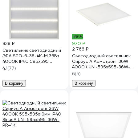
-65%
839 ₽
970 ₽
2 766 ₽
Светильник светодиодный
ЭРА SPO-6-36-4K-M 36Вт
Светодиодный светильник
4000К IP40 595x595
Сириус А Армстронг 36W
матовый Б0039319
4000K UNI-595x595-36W-
4.1
(77)
OP-4K
5
(5)
В корзину
В корзину