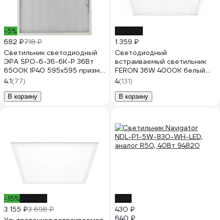
-5%
до -42%
682 ₽
718 ₽
1 359 ₽
Светильник светодиодный
Светодиодный
ЭРА SPO-6-36-6K-P 36Вт
встраиваемый светильник
6500К IP40 595x595 призма
FERON 36W 4000K белый
Б0039056
AL2115 21084
4.1
(77)
4
(131)
В корзину
В корзину
-15%
до -43%
-33%
3 155 ₽
3 698 ₽
430 ₽
640 ₽