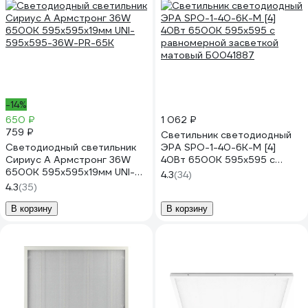
-14%
650 ₽
1 062 ₽
759 ₽
Светильник светодиодный
Светодиодный светильник
ЭРА SPO-1-40-6K-M [4]
Сириус А Армстронг 36W
40Вт 6500К 595x595 с
6500K 595х595х19мм UNI-
равномерной засветкой
4.3
(34)
595x595-36W-PR-65K
матовый Б0041887
4.3
(35)
В корзину
В корзину