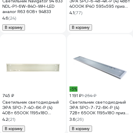
Светильник Navigator 94 833
ЭРА SPO-6-48-4K-P (4) 48Вт
NDL-P1-6W-840-WH-LED
4000К IP40 595х595 призма
аналог R63 60Вт 94833
с проводом Б0026954
4.1
(77)
4.6
(24)
В корзину
В корзину
-5%
745 ₽
1 191 ₽
1 254 ₽
Светильник светодиодный
Светильник светодиодный
ЭРА SPO-7-40-6K-P (4)
ЭРА SPO-7-72-6K-P (4)
40Вт 6500К 1195x180
72Вт 6500К 1195x180 призма
призма Б0026973
с проводом Б0026957
4.2
(21)
3.6
(26)
В корзину
В корзину