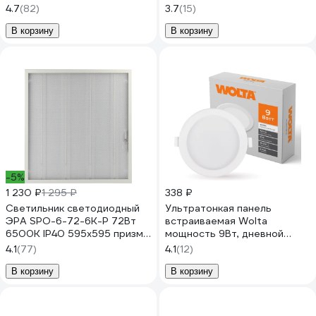
4058075644311
драйвером DLUSWH-DLL5W
4.7
(82)
3.7
(15)
В корзину
В корзину
-5%
1 230 ₽
1 295 ₽
338 ₽
Светильник светодиодный
Ультратонкая панель
ЭРА SPO-6-72-6K-P 72Вт
встраиваемая Wolta
6500К IP40 595х595 призма
мощность 9Вт, дневной
с проводом Б0041860
белый свет 4000К, IP40,
4.1
(77)
4.1
(12)
световой поток 720лм,
светодиодный светильник
В корзину
В корзину
DLUS-9W-4K