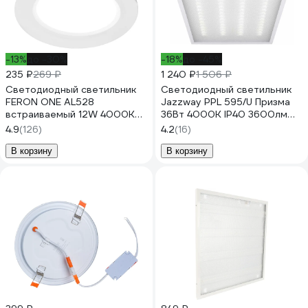
-13%
до -30%
-18%
до -45%
235 ₽
269 ₽
1 240 ₽
1 506 ₽
Светодиодный светильник
Светодиодный светильник
FERON ONE AL528
Jazzway PPL 595/U Призма
встраиваемый 12W 4000K
36Вт 4000К IP40 3600лм
белый, 48873
ДВО/ДПО универс. рассеив.
4.9
(126)
4.2
(16)
V2 негорюч. с драйвером
панель 2853486J
В корзину
В корзину