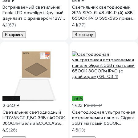
399 ₽
849 ₽
Встраиваемый светильник
Светильник светодиодный
Ecola LED downlight Круглый
ЭРА SPO-6-48-6K-P (4) 48Вт
даунлайт с драйвером 12W
6500К IP40 595х595 призма
220V 4200K 170x20
с проводом Б0026955
4.1
(67)
4.1
(77)
DRRV12ELC
В корзину
В корзину
до -22%
-56%
2 640 ₽
1 423 ₽
3 217 ₽
Светильник светодиодный
Светодиодная ультратонкая
LEDVANCE ДВО 36Вт 4000К
встраиваемая панель Gigant
3600Лм Белый ECOCLASS
36Вт матовый 6500K
PANEL 4099854246579
3000Лм IP40 (с драйвером)
4.9
(26)
4.6
(13)
GL-03-11