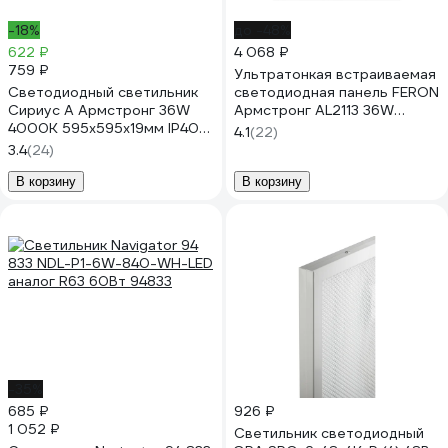
-18%
до -48%
622 ₽
4 068 ₽
759 ₽
Ультратонкая встраиваемая
Светодиодный светильник
светодиодная панель FERON
Сириус А Армстронг 36W
Армстронг AL2113 36W
4000K 595х595х19мм IP40
6500K белый, драйвер в
4.1
(22)
SiriusA UNI-595x595-36W-
комплекте, 28851
3.4
(24)
PR-4K
В корзину
В корзину
-35%
685 ₽
926 ₽
1 052 ₽
Светильник светодиодный