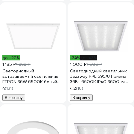
до -22%
-34%
до -43%
1 185 ₽
1 363 ₽
1 000 ₽
1 506 ₽
Светодиодный
Светодиодный светильник
встраиваемый светильник
Jazzway PPL 595/U Призма
FERON 36W 6500K белый
36Вт 6500К IP40 3600лм
AL2115 21083
ДВО/ДПО универс. рассеив.
4
(131)
4.2
(16)
V2 негорюч. с драйвером
панель 2853509J
В корзину
В корзину