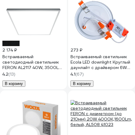
до -46%
2 174 ₽
273 ₽
Встраиваемый
Встраиваемый светильник
светодиодный светильник
Ecola LED downlight Круглый
FERON AL2117 40W, 3500Lm,
даунлайт с драйвером 6W
6500K, матовая, белый
220V 4200K 120x20
4.2
(13)
4.1
(67)
41307
DRRV60ELC
В корзину
В корзину