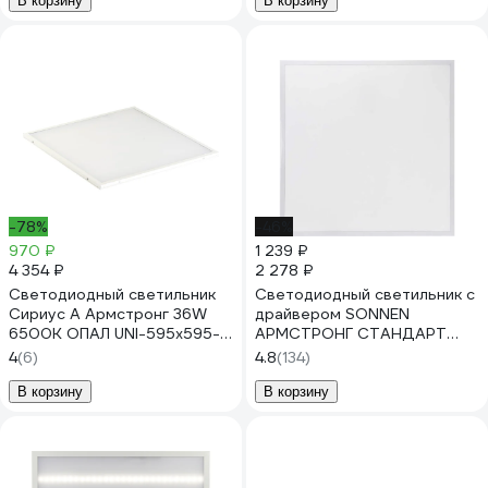
В корзину
В корзину
-78%
-46%
970 ₽
1 239 ₽
4 354 ₽
2 278 ₽
Светодиодный светильник
Светодиодный светильник с
Сириус А Армстронг 36W
драйвером SONNEN
6500K ОПАЛ UNI-595x595-
АРМСТРОНГ СТАНДАРТ
36W-OP-65K
4000K, 595x595x30, 40Вт
4
(6)
4.8
(134)
матовый 237154
В корзину
В корзину