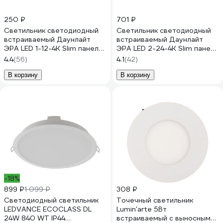
250 ₽
701 ₽
Светильник светодиодный
Светильник светодиодный
встраиваемый Даунлайт
встраиваемый Даунлайт
ЭРА LED 1-12-4K Slim панель
ЭРА LED 2-24-4K Slim панель
12Вт 4000К круглый
24Вт 4000К квадрат
4.4
(56)
4.1
(42)
Б0017488
Б0019462
В корзину
В корзину
-18%
899 ₽
1 099 ₽
308 ₽
Светодиодный светильник
Точечный светильник
LEDVANCE ECOCLASS DL
Lumin'arte 5Вт
24W 840 WT IP44
встраиваемый с выносным