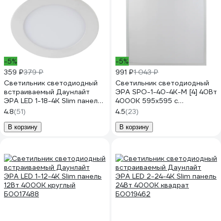
-5%
-5%
359 ₽
379 ₽
991 ₽
1 043 ₽
Светильник светодиодный
Светильник светодиодный
встраиваемый Даунлайт
ЭРА SPO-1-40-4K-M [4] 40Вт
ЭРА LED 1-18-4K Slim панель
4000К 595x595 с
18Вт 4000К круглый
равномерной засветкой
4.8
(51)
4.5
(23)
Б0019459
матовый Б0041888
В корзину
В корзину