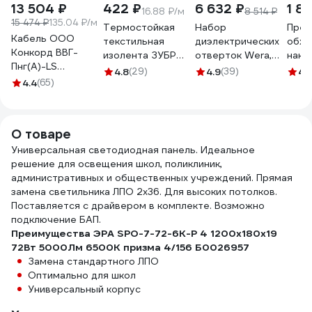
13 504 ₽
422 ₽
6 632 ₽
1 81
16.88 ₽/м
8 514 ₽
15 474 ₽
135.04 ₽/м
Термостойкая
Набор
Прес
Кабель ООО
текстильная
диэлектрических
обж
Конкорд ВВГ-
изолента ЗУБР
отверток Wera,
нако
Пнг(А)-LS
Авто-Жгут 19 мм х
VDE, индикатор
Giga
4.8
(29)
4.9
(39)
4.
3x2,5ок(N, PE) -
4.4
(65)
25 м 1236-2
напряжения,
0,66 (100м) Бухта
подставка, 7
100м 4663
предметов, WE-
006147
О товаре
Универсальная светодиодная панель. Идеальное
решение для освещения школ, поликлиник,
административных и общественных учреждений. Прямая
замена светильника ЛПО 2х36. Для высоких потолков.
Поставляется с драйвером в комплекте. Возможно
подключение БАП.
Преимущества ЭРА SPO-7-72-6K-P 4 1200x180x19
72Вт 5000Лм 6500К призма 4/156 Б0026957
Замена стандартного ЛПО
Оптимально для школ
Универсальный корпус