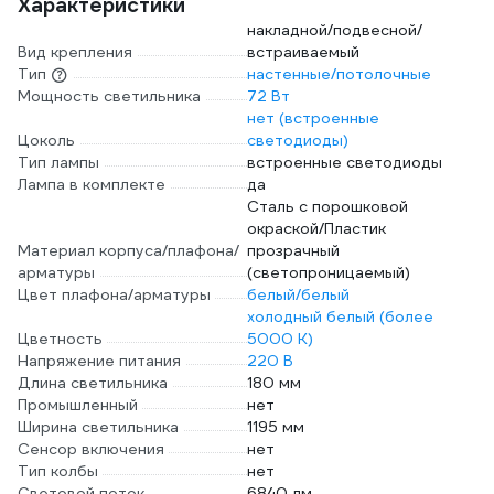
Характеристики
накладной/подвесной/
Вид крепления
встраиваемый
Тип
настенные/потолочные
Мощность светильника
72 Вт
нет (встроенные
Цоколь
светодиоды)
Тип лампы
встроенные светодиоды
Лампа в комплекте
да
Сталь с порошковой
окраской/Пластик
Материал корпуса/плафона/
прозрачный
арматуры
(светопроницаемый)
Цвет плафона/арматуры
белый/белый
холодный белый (более
Цветность
5000 К)
Напряжение питания
220 В
Длина светильника
180 мм
Промышленный
нет
Ширина светильника
1195 мм
Сенсор включения
нет
Тип колбы
нет
Световой поток
6840 лм