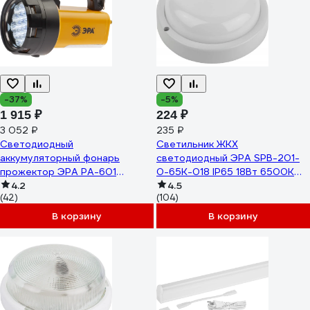
-37%
-5%
1 915 ₽
224 ₽
3 052 ₽
235 ₽
Светодиодный
Светильник ЖКХ
аккумуляторный фонарь
светодиодный ЭРА SPB-201-
прожектор ЭРА PA-601
0-65K-018 IP65 18Вт 6500К
АЛЬФА ручной мощный яркий
4.2
D185 круглый Б0054580
4.5
(42)
(104)
Б0031036
В корзину
В корзину