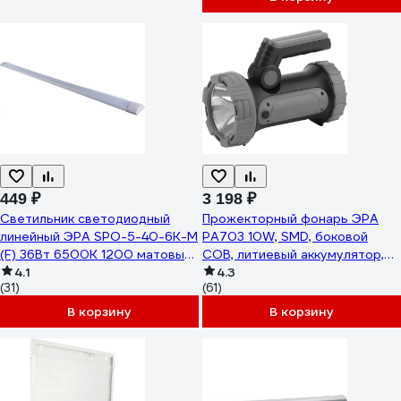
449 ₽
3 198 ₽
Светильник светодиодный
Прожекторный фонарь ЭРА
линейный ЭРА SPO-5-40-6K-M
PA703 10W, SMD, боковой
(F) 36Вт 6500К 1200 матовый
COB, литиевый аккумулятор,
Б0032480
4.1
3000мА Б0041472
4.3
(31)
(61)
В корзину
В корзину