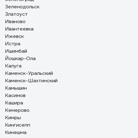
Зеленодольск
Златоуст
Иваново
Ивантеевка
Ижевск
Истра
Ишимбай
Йошкар-Ола
Калуга
Каменск-Уральский
Каменск-Шахтинский
Камышин
Касимов
Кашира
Кемерово
Кимры
Кингисепп
Кинешма