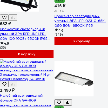
-13%
416 ₽
480 ₽
Прожектор светодиодный
уличный ЭРА LPR-023-0-65K-
682 ₽
050 50Вт 6500K IP65
Прожектор светодиодный
Б0052024
4.6
уличный ЭРА RED LINE LPR-
(849)
024-100 100Вт 6500K IP65
В корзину
влагозащищенный Б0059616
4.5
(35)
В корзину
1 490 ₽
Налобный светодиодный
фонарь ЭРА GA-809
аккумуляторный, алюминиевый,
-5%