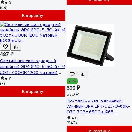
4.4
(49)
В корзину
487 ₽
Светильник светодиодный
линейный ЭРА SPO-5-50-4K-M
50Вт 4000K 1200 матовый
Б0068013
4.7
-5%
(7)
599 ₽
В корзину
630 ₽
Прожектор светодиодный
уличный ЭРА LPR-023-0-65K-
070 70Вт 6500K IP65
Б0052025
4.6
(849)
В корзину