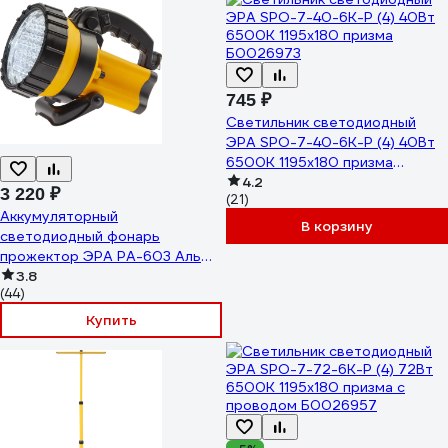
745 ₽
Светильник светодиодный
ЭРА SPO-7-40-6K-P (4) 40Вт
6500К 1195x180 призма
Б0026973
4.2
3 220 ₽
(21)
Аккумуляторный
В корзину
светодиодный фонарь
прожектор ЭРА PA-603 Альфа
5Вт литий ЗУ 220V+12V
3.8
(44)
Б0031034
Купить