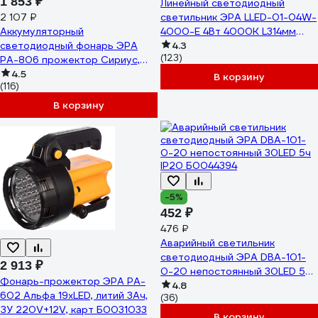
1 853 ₽
Линейный светодиодный
2 107 ₽
светильник ЭРА LLED-01-04W-
Аккумуляторный
4000-E 4Вт 4000К L314мм
светодиодный фонарь ЭРА
Б0052719
4.3
(123)
PA-806 прожектор Сириус,
Б0054141
4.5
В корзину
(116)
В корзину
-5%
452 ₽
476 ₽
Аварийный светильник
светодиодный ЭРА DBA-101-
2 913 ₽
0-20 непостоянный 30LED 5ч
Фонарь-прожектор ЭРА PA-
IP20 Б0044394
4.8
602 Альфа 19xLED, литий 3Ач,
(36)
ЗУ 220V+12V, карт Б0031033
В корзину