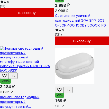
3 режима, трехламповый High
4.6
1 993 ₽
(13)
Power Headlamp, Б0056111
2 098 ₽
В корзину
Светильник уличный
светодиодный ЭРА SPP-503-
0-50K-100 100Вт 5000К IP65
КСС Ш Б0043669
4.5
(121)
В корзину
-23%
2 184 ₽
2 835 ₽
-5%
Фонарь светодиодный
169 ₽
прожекторный
178 ₽
аккумуляторный