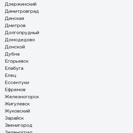
Дзержинский
Димитровград
Динская
Дмитров
Долгопрудный
Домодедово
Донской
Дубна
Егорьевск
Елабуга
Елец
Ессентуки
Ефремов
Железногорск
Жигулевск
Жуковский
Зарайск
Звенигород
Зеленоград