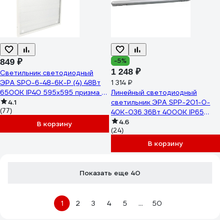
-5%
849 ₽
1 248 ₽
Светильник светодиодный
ЭРА SPO-6-48-6K-P (4) 48Вт
1 314 ₽
6500К IP40 595х595 призма с
Линейный светодиодный
проводом Б0026955
4.1
светильник ЭРА SPP-201-0-
(77)
40K-036 36Вт 4000К IP65
1200 матовый Б0047174
4.6
В корзину
(24)
В корзину
Показать еще 40
1
2
3
4
5
...
50