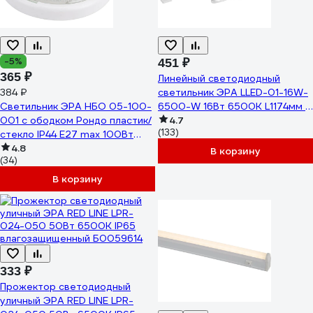
-5%
451 ₽
365 ₽
Линейный светодиодный
384 ₽
светильник ЭРА LLED-01-16W-
Светильник ЭРА НБО 05-100-
6500-W 16Вт 6500K L1174мм с
001 с ободком Рондо пластик/
выключателем Б0019782
4.7
(133)
стекло IP44 E27 max 100Вт
круглый белый Б0053071
4.8
В корзину
(34)
В корзину
333 ₽
Прожектор светодиодный
уличный ЭРА RED LINE LPR-