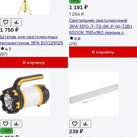
-5%
1 191 ₽
1 254 ₽
Светильник светодиодный
ЭРА SPO-7-72-6K-P (4) 72Вт
1 750 ₽
6500К 1195x180 призма с
Штатив для светодиодных
проводом Б0026957
3.6
прожекторов ЭРА Б0029129
(26)
4.7
В корзину
(67)
В корзину
-12%
239 ₽