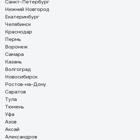
Санкт-Петербург
торцах светильника. Такие штуки вечно сохли,
Нижний Новгород
трескались и отваливались, а рассеиватель падал и
разбивался. Сейчас такого в этом светильнике нет.
Екатеринбург
Челябинск
6 отзывов
Краснодар
Отзыв о светильнике Elektrostandard 2194
MR16, SL/WH зеркальный/белый a036801
Пермь
Воронеж
Самара
09.03.2021
Анастасия О.
Казань
Мне понравились
Волгоград
Новосибирск
Ростов-на-Дону
Саратов
Тула
Тюмень
Уфа
Азов
Аксай
Александров