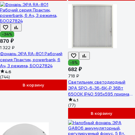
-34%
870 ₽
1 322 ₽
Фонарь ЭРА RA-801 Рабочий
серия Практик, powerbank, 6
-5%
Ач, 3 режима, Б0027824
682 ₽
4.6
718 ₽
(744)
Светильник светодиодный
В корзину
ЭРА SPO-6-36-6K-P 36Вт
6500К IP40 595x595 призма
Б0039056
4.1
(77)
В корзину