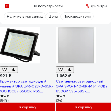
По популярности
Фильтры
Наличие в магазинах
Цена
Производители
921 ₽
1 062 ₽
Прожектор светодиодный
Светильник светодиодный
уличный ЭРА LPR-023-0-65K-
ЭРА SPO-1-40-6K-M [4] 40Вт
100 100Вт 6500K IP65
6500К 595x595 с
Б0052026
4.6
равномерной засветкой
4.3
(849)
(34)
матовый Б0041887
В корзину
В корзину