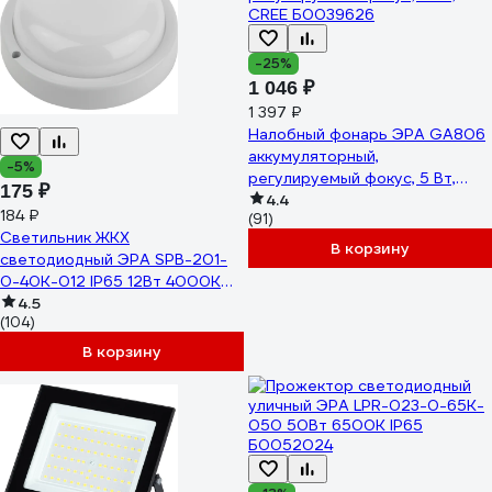
-25%
1 046 ₽
1 397 ₽
Налобный фонарь ЭРА GA806
аккумуляторный,
-5%
регулируемый фокус, 5 Вт,
175 ₽
CREE Б0039626
4.4
184 ₽
(91)
Светильник ЖКХ
В корзину
светодиодный ЭРА SPB-201-
0-40K-012 IP65 12Вт 4000К
D155 круглый Б0047619
4.5
(104)
В корзину