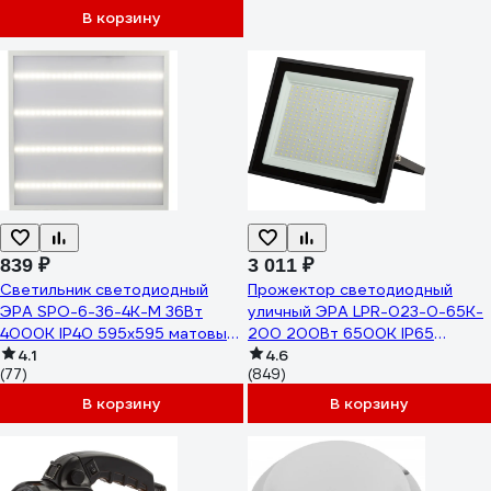
В корзину
839 ₽
3 011 ₽
Светильник светодиодный
Прожектор светодиодный
ЭРА SPO-6-36-4K-M 36Вт
уличный ЭРА LPR-023-0-65K-
4000К IP40 595x595 матовый
200 200Вт 6500K IP65
Б0039319
4.1
Б0052028
4.6
(77)
(849)
В корзину
В корзину