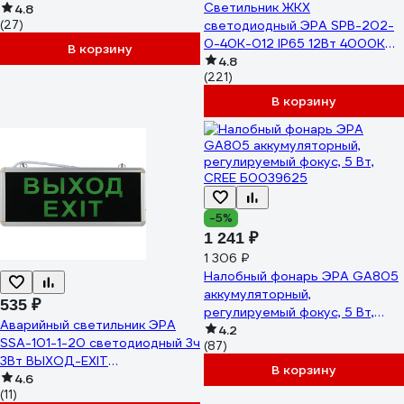
Светильник ЖКХ
многофункциональный
4.8
(27)
светодиодный ЭРА SPB-202-
Рабочие Практик PA808 ЭРА
0-40K-012 IP65 12Вт 4000К
Б0058231
В корзину
195x95 овал Б0047621
4.8
(221)
В корзину
-5%
1 241 ₽
1 306 ₽
Налобный фонарь ЭРА GA805
аккумуляторный,
535 ₽
регулируемый фокус, 5 Вт,
Аварийный светильник ЭРА
CREE Б0039625
4.2
SSA-101-1-20 светодиодный 3ч
(87)
3Вт ВЫХОД-EXIT
В корзину
односторонний Б0044388
4.6
(11)