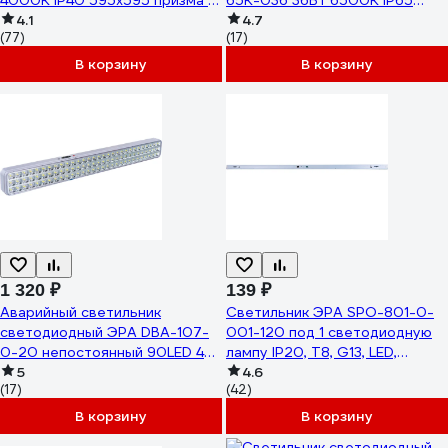
4000К IP40 595х595 призма с
65K-036 36Вт 6500К IP65
проводом Б0026954
4.1
1200 матовый Б0047175
4.7
(77)
(17)
В корзину
В корзину
1 320 ₽
139 ₽
Аварийный светильник
Светильник ЭРА SPO-801-0-
светодиодный ЭРА DBA-107-
001-120 под 1 светодиодную
0-20 непостоянный 90LED 4ч
лампу IP20, T8, G13, LED,
IP20 Б0044404
5
1200мм Б0043773
4.6
(17)
(42)
В корзину
В корзину