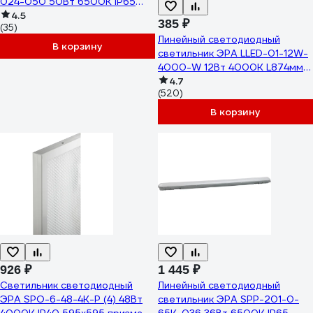
024-050 50Вт 6500K IP65
влагозащищенный Б0059614
4.5
385 ₽
(35)
Линейный светодиодный
В корзину
светильник ЭРА LLED-01-12W-
4000-W 12Вт 4000K L874мм с
выключателем Б0017426
4.7
(520)
В корзину
926 ₽
1 445 ₽
Светильник светодиодный
Линейный светодиодный
ЭРА SPO-6-48-4K-P (4) 48Вт
светильник ЭРА SPP-201-0-