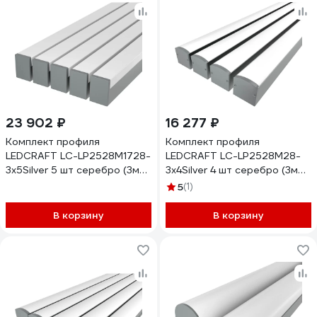
23 902 ₽
16 277 ₽
Комплект профиля
Комплект профиля
LEDCRAFT LC-LP2528M1728-
LEDCRAFT LC-LP2528M28-
3x5Silver 5 шт серебро (3м
3x4Silver 4 шт серебро (3м
профиль+3м
профиль+3м
5
(1)
рассеиватель+2
рассеиватель+2
заглушки+комплект
заглушки+комплект
В корзину
В корзину
шурупов) 1616340538
шурупов) 1616340379