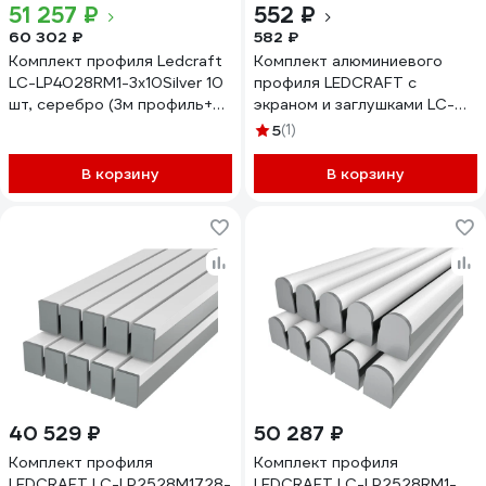
51 257 ₽
552 ₽
60 302 ₽
582 ₽
Комплект профиля Ledcraft
Комплект алюминиевого
LC-LP4028RM1-3x10Silver 10
профиля LEDCRAFT с
шт, серебро (3м профиль+3м
экраном и заглушками LC-
рассеиватель+2
LP1228M28-1 1638000030
5
(1)
заглушки+комплект
шурупов) 1616340767
В корзину
В корзину
40 529 ₽
50 287 ₽
Комплект профиля
Комплект профиля
LEDCRAFT LC-LP2528M1728-
LEDCRAFT LC-LP2528RM1-