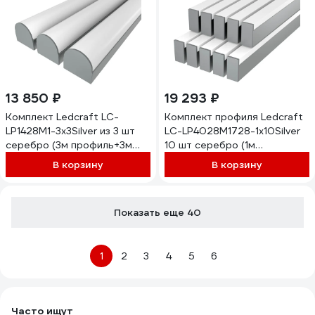
13 850 ₽
19 293 ₽
Комплект Ledcraft LC-
Комплект профиля Ledcraft
LP1428M1-3x3Silver из 3 шт
LC-LP4028M1728-1x10Silver
серебро (3м профиль+3м
10 шт серебро (1м
рассеиватель+2 заглушки)
профиль+1м рассеиватель+2
В корзину
В корзину
1616340291
заглушки+комплект
шурупов) 1616140701
Показать еще 40
1
2
3
4
5
6
Часто ищут