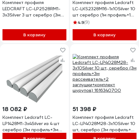
Комплект профиля
Комплект профиля Ledcraft
LEDCRAFT LC-LP2528RM1-
LC-LKS2328M16-1x10Silver 10
3x3Silver 3 шт серебро (3м
шт серебро (1м профиль+1м
профиль+3м
рассеиватель+2 заглушки+2
4.9
(9)
рассеиватель+2
крепежа) 1616140670
заглушки+комплект
В корзину
В корзину
шурупов) 1616340329
18 082 ₽
51 398 ₽
Комплект Ledcraft LC-
Комплект профиля Ledcraft
LP1428M1-3x4Silver из 4 шт
LC-LP4028M28-3x10Silver 10
серебро (3м профиль+3м
шт, серебро (3м профиль+3м
рассеиватель+2 заглушки)
рассеиватель+2
В корзину
В корзину