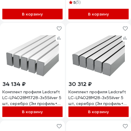
LP0728M28-1 1638000058
1616340765
5
(5)
В корзину
В корзину
34 134 ₽
30 312 ₽
Комплект профиля Ledcraft
Комплект профиля Ledcraft
LC-LP4028M1728-3x5Silver 5
LC-LP4028M28-3x5Silver 5
шт, серебро (3м профиль+3м
шт, серебро (3м профиль+3м
рассеиватель+2
рассеиватель+2
В корзину
В корзину
заглушки+комплект
заглушки+комплект
шурупов) 1616340543
шурупов) 1616340542