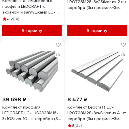
Комплект алюминиевого
LP0728M28-3x2Silver из 2 шт
профиля LEDCRAFT с
серебро (3м профиль+3м
экраном и заглушками LC-
рассеиватель+2 заглушки)
LP0728M28-3 1627000058
4.7
(14)
1616340070
В корзину
В корзину
39 698 ₽
8 477 ₽
Комплект профиля
Комплект Ledcraft LC-
LEDCRAFT LC-LKS2328M16-
LP0728M28-3x4Silver из 4 шт
3x10Silver 10 шт серебро (3м
серебро (3м профиль+3м
профиль+3м
рассеиватель+2 заглушки)
5
(23)