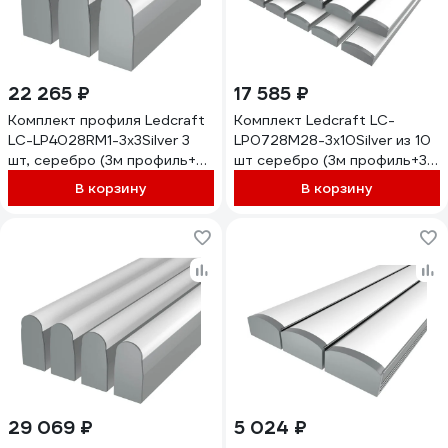
22 265 ₽
17 585 ₽
Комплект профиля Ledcraft
Комплект Ledcraft LC-
LC-LP4028RM1-3x3Silver 3
LP0728M28-3x10Silver из 10
шт, серебро (3м профиль+3м
шт серебро (3м профиль+3м
рассеиватель+2
рассеиватель+2 заглушки)
В корзину
В корзину
заглушки+комплект
1616340702
шурупов) 1616340293
29 069 ₽
5 024 ₽