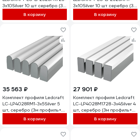
3x10Silver 10 шт серебро (3м
3x10Silver 10 шт серебро (3м
профиль+3м
профиль+3м
В корзину
В корзину
рассеиватель+2
рассеиватель+2
заглушки+комплект
заглушки+комплект
шурупов) 1616340696
шурупов) 1616340803
35 563 ₽
27 901 ₽
Комплект профиля Ledcraft
Комплект профиля Ledcraft
LC-LP4028RM1-3x5Silver 5
LC-LP4028M1728-3x4Silver 4
шт, серебро (3м профиль+3м
шт, серебро (3м профиль+3м
рассеиватель+2
рассеиватель+2
В корзину
В корзину
заглушки+комплект
заглушки+комплект
шурупов) 1616340609
шурупов) 1616340385