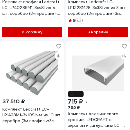
Комплект профиля Ledcraft
Комплект Ledcraft LC-
LC-LP4028RM1-3x4Silver 4
LP1228M28-3x3Silver из 3 шт
шт, серебро (3м профиль+3м
серебро (3м профиль+3м
рассеиватель+2
рассеиватель+2 заглушки)
5
(22)
заглушки+комплект
1616340200
шурупов) 1616340451
В корзину
В корзину
-7%
715 ₽
37 510 ₽
765 ₽
Комплект Ledcraft LC-
Комплект алюминиевого
LP1428M1-3x10Silver из 10 шт
профиля LEDCRAFT с
серебро (3м профиль+3м
экраном и заглушками LC-
рассеиватель+2 заглушки)