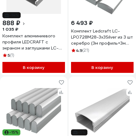
-14%
888 ₽
6 493 ₽
1 035 ₽
Комплект Ledcraft LC-
Комплект алюминиевого
LP0728M28-3x3Silver из 3 шт
профиля LEDCRAFT с
серебро (3м профиль+3м
экраном и заглушками LC-
рассеиватель+2 заглушки)
4.9
(21)
LP0728M1728-1
5
(1)
1616340228
1638000059
В корзину
В корзину
-15%
-5%