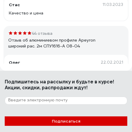
Стас
11.03.2023
Качество и цена
44 отзыва
Отзыв об алюминиевом профиле Apeyron
широкий рас. 2м СПУ1616-А 08-04
Олег
22.02.2021
Качественный
Подпишитесь
на рассылку
и будьте в курсе!
Акции, скидки, распродажи ждут!
25 отзывов
Отзыв об алюминиевом профиле FERON
черный 10371
Денис
20.02.2024
Подписаться
Самый бюджетный вариант из профилей черного