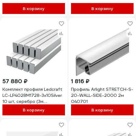
рассеиватель+2 заглушки+4
1616340386
крепежа) 1616340670
В корзину
В корзину
57 880 ₽
1 816 ₽
Комплект профиля Ledcraft
Профиль Arlight STRETCH-S-
LC-LP4028M1728-3x10Silver
20-WALL-SIDE-2000 2м
10 шт, серебро (3м
040701
профиль+3м
В корзину
В корзину
рассеиватель+2
заглушки+комплект
шурупов) 1616340701