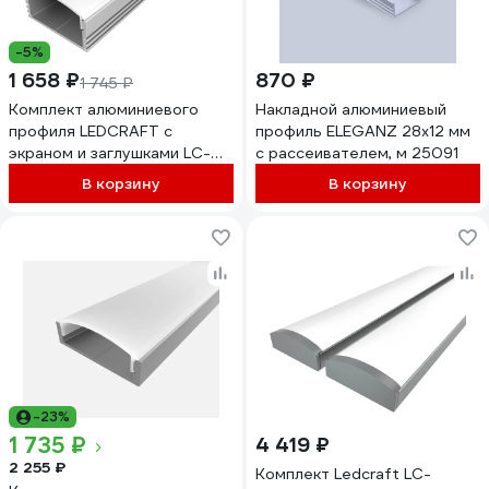
-5%
1 658 ₽
870 ₽
1 745 ₽
Комплект алюминиевого
Накладной алюминиевый
профиля LEDCRAFT с
профиль ELEGANZ 28x12 мм
экраном и заглушками LC-
с рассеивателем, м 25091
LP1228M28-3 1627000030
В корзину
В корзину
-23%
1 735 ₽
4 419 ₽
2 255 ₽
Комплект Ledcraft LC-