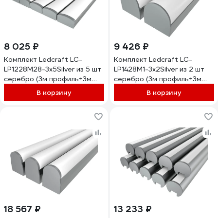
8 025 ₽
9 426 ₽
Комплект Ledcraft LC-
Комплект Ledcraft LC-
LP1228M28-3x5Silver из 5 шт
LP1428M1-3x2Silver из 2 шт
серебро (3м профиль+3м
серебро (3м профиль+3м
рассеиватель+2 заглушки)
рассеиватель+2 заглушки)
В корзину
В корзину
1616340516
1616340133
18 567 ₽
13 233 ₽