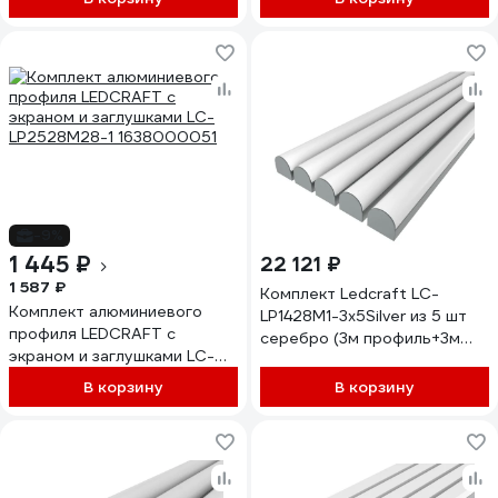
1616340449
заглушки+комплект
шурупов) 1616340700
-9%
1 445 ₽
22 121 ₽
1 587 ₽
Комплект Ledcraft LC-
Комплект алюминиевого
LP1428M1-3x5Silver из 5 шт
профиля LEDCRAFT с
серебро (3м профиль+3м
экраном и заглушками LC-
рассеиватель+2 заглушки)
LP2528M28-1 1638000051
1616340607
В корзину
В корзину