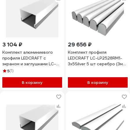
3 104 ₽
29 656 ₽
Комплект алюминиевого
Комплект профиля
профиля LEDCRAFT с
LEDCRAFT LC-LP2528RM1-
экраном и заглушками LC-
3x5Silver 5 шт серебро (3м
LP0728M1728-3
профиль+3м
5
(1)
1627000059
рассеиватель+2
заглушки+комплект
В корзину
В корзину
шурупов) 1616340645