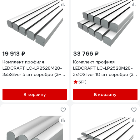
19 913 ₽
33 766 ₽
Комплект профиля
Комплект профиля
LEDCRAFT LC-LP2528M28-
LEDCRAFT LC-LP2528M28-
3x5Silver 5 шт серебро (3м
3x10Silver 10 шт серебро (3м
профиль+3м
профиль+3м
5
(2)
рассеиватель+2
рассеиватель+2
заглушки+комплект
заглушки+комплект
В корзину
В корзину
шурупов) 1616340537
шурупов) 1616340695