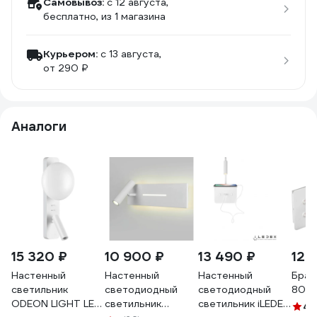
Самовывоз:
c 12 августа,
бесплатно
, из 1 магазина
Курьером:
c 13 августа,
от 290 ₽
Аналоги
15 320 ₽
10 900 ₽
13 490 ₽
12 
Настенный
Настенный
Настенный
Бра 
светильник
светодиодный
светодиодный
808
ODEON LIGHT LED
светильник
светильник iLEDEX
4.