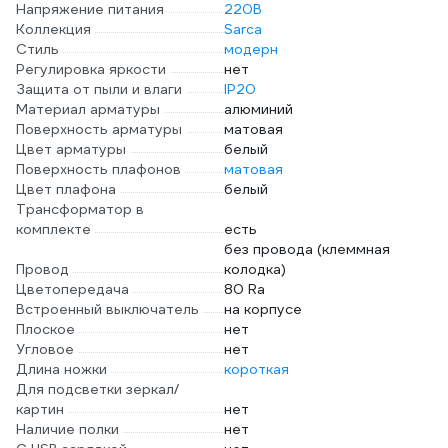
Напряжение питания
220В
Коллекция
Sarca
Стиль
модерн
Регулировка яркости
нет
Защита от пыли и влаги
IP20
Материал арматуры
алюминий
Поверхность арматуры
матовая
Цвет арматуры
белый
Поверхность плафонов
матовая
Цвет плафона
белый
Трансформатор в
комплекте
есть
без провода (клеммная
Провод
колодка)
Цветопередача
80 Ra
Встроенный выключатель
на корпусе
Плоское
нет
Угловое
нет
Длина ножки
короткая
Для подсветки зеркал/
картин
нет
Наличие полки
нет