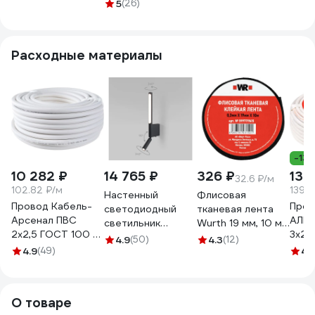
5W ALBERGO
Elektrostandard -
Support 7031C WH
5
(26)
7049/5W
MRL LED 1117 / Tuo
7049/5WL
LED белый
a058494
Расходные материалы
-13
10 282 ₽
14 765 ₽
326 ₽
13 
32.6 ₽/м
102.82 ₽/м
139.8
Настенный
Флисовая
Провод Кабель-
Пров
светодиодный
тканевая лента
Арсенал ПВС
АЛЬ
светильник
Wurth 19 мм, 10 м
2х2,5 ГОСТ 100 м
3х2,
Elektrostandard
5997719615090 1
4.9
(50)
4.3
(12)
KARS-51186
100 
4.9
(49)
sarca 4000к
4.
40111/led черный
a063692
О товаре