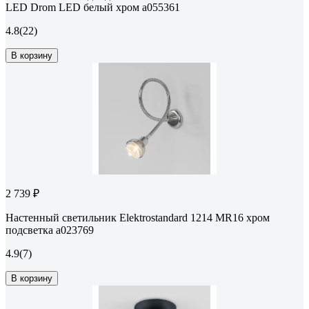
LED Drom LED белый хром a055361
4.8
(22)
В корзину
2 739 ₽
Настенный светильник Elektrostandard 1214 MR16 хром
подсветка a023769
4.9
(7)
В корзину