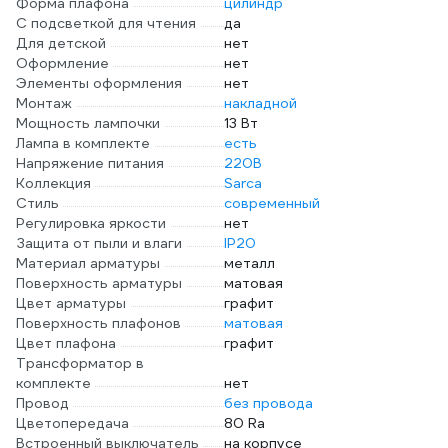
Форма плафона
цилиндр
С подсветкой для чтения
да
Для детской
нет
Оформление
нет
Элементы оформления
нет
Монтаж
накладной
Мощность лампочки
13 Вт
Лампа в комплекте
есть
Напряжение питания
220В
Коллекция
Sarca
Стиль
современный
Регулировка яркости
нет
Защита от пыли и влаги
IP20
Материал арматуры
металл
Поверхность арматуры
матовая
Цвет арматуры
графит
Поверхность плафонов
матовая
Цвет плафона
графит
Трансформатор в
комплекте
нет
Провод
без провода
Цветопередача
80 Ra
Встроенный выключатель
на корпусе