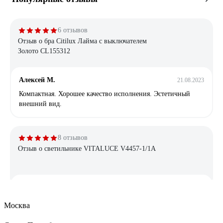
6 отзывов
Отзыв о бра Citilux Лайма с выключателем
Золото CL155312
Алексей М.
21.08.2023
Компактная. Хорошее качество исполнения. Эстетичный
внешний вид.
8 отзывов
Отзыв о светильнике VITALUCE V4457-1/1A
Максим
27.02.2021
Народ, не ставьте в этот светильник обычную светодиодную
Москва
лампу, или, что ещё ещё хуже, спиральную
энергосберегающую. Купите светодиодную филаментую! Ну