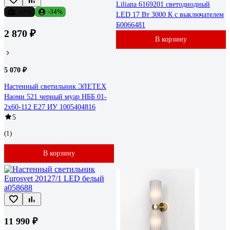
Liliana 6169201 светодиодный
-43%
-34%
LED 17 Вт 3000 К с выключателем
Б0066481
2 870 ₽
В корзину
5 070 ₽
Настенный светильник ЭЛЕТЕХ
Наоми 521 черный муар НББ 01-
2x60-112 Е27 ИУ 1005404816
5
(1)
В корзину
11 990 ₽