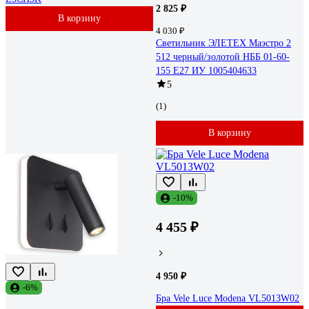
2 825 ₽
В корзину
4 030 ₽
Светильник ЭЛЕТЕХ Маэстро 2
512 черный/золотой НББ 01-60-
155 Е27 ИУ 1005404633
5
(1)
В корзину
-10%
4 455 ₽
4 950 ₽
-6%
Бра Vele Luce Modena VL5013W02