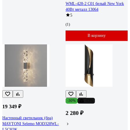
WML-428-2 С01 белый New York
40Вт металл 13064
5
(1)
В корзину
-30%
-43%
19 349 ₽
2 280 ₽
Настенный светильник (бра)
MAYTONI Selemo MOD328WL-
L5CH3K