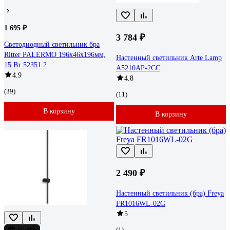
1 695 ₽
3 784 ₽
Светодиодный светильник бра
Ritter PALERMO 196x46x196мм,
Настенный светильник Arte Lamp
15 Вт 52351 2
A5210AP-2CC
4.9
4.8
(39)
(11)
В корзину
В корзину
2 490 ₽
Настенный светильник (бра) Freya
FR1016WL-02G
5
до -9%
(1)