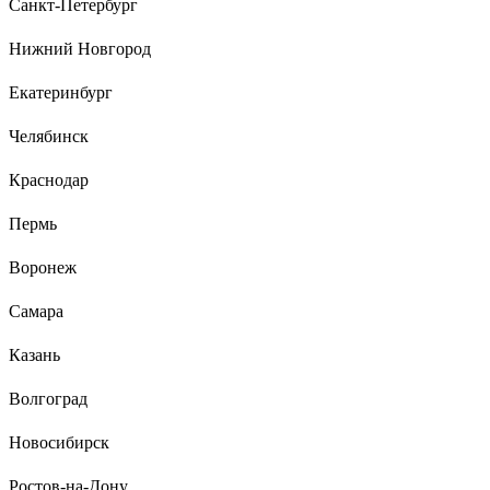
Санкт-Петербург
че за колхоз в отзывах..
Нижний Новгород
Екатеринбург
5 отзывов
Отзыв о бра ARTE LAMP MALLORCA
Челябинск
A1021AP-1SS
Краснодар
Ирина
09.12.2020
Пермь
Светильник сделан качественно. Ткань гофрированная
довольно жёсткая, под тканью белый пластиковый каркас.
Воронеж
По бокам швы аккуратно заклеяны. Хорошо рассеивает свет.
Рекомендую. Заказывали 2 шт,шли с разных складов. Один
Самара
пришол быстро, второй задерживается
Казань
Волгоград
Новосибирск
Ростов-на-Дону