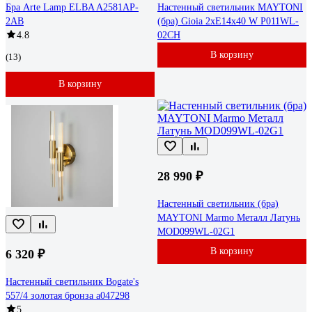
Бра Arte Lamp ELBA A2581AP-
Настенный светильник MAYTONI
2AB
(бра) Gioia 2хE14x40 W P011WL-
4.8
02CH
В корзину
(13)
В корзину
28 990 ₽
Настенный светильник (бра)
MAYTONI Marmo Металл Латунь
MOD099WL-02G1
В корзину
6 320 ₽
Настенный светильник Bogate's
557/4 золотая бронза a047298
5