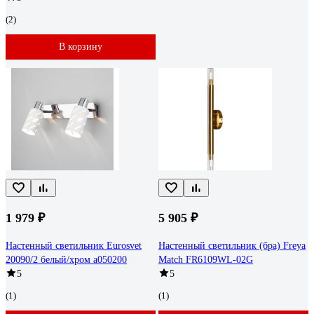
(2)
В корзину
1 979 ₽
5 905 ₽
Настенный светильник Eurosvet
Настенный светильник (бра) Freya
20090/2 белый/хром a050200
Match FR6109WL-02G
5
5
(1)
(1)