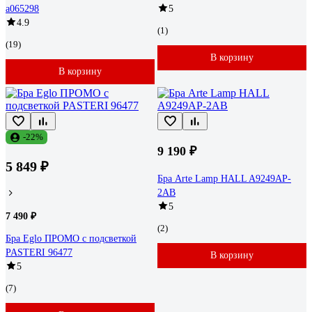
a065298
5
4.9
(1)
(19)
В корзину
В корзину
-22%
9 190 ₽
5 849 ₽
Бра Arte Lamp HALL A9249AP-
2AB
5
7 490 ₽
(2)
Бра Eglo ПРОМО с подсветкой
PASTERI 96477
В корзину
5
(7)