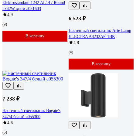
Elektrostandard 1242 AL14 / Round
2х42W хром a031603
4.9
6 523 ₽
(9)
Настенный светильник Arte Lamp
В корзину
ELECTRA A8232AP-1BK
4.8
(4)
В корзину
7 238 ₽
Настенный светильник Bogate's
347/4 белый a055300
4.6
(5)