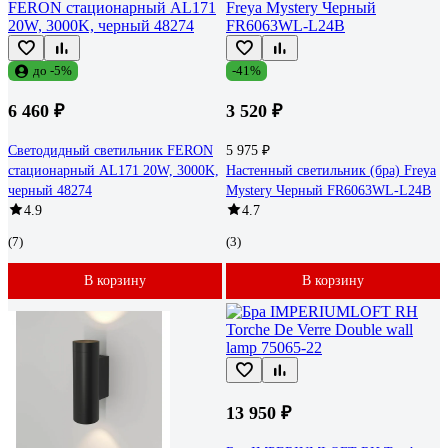
до -5%
-41%
6 460 ₽
3 520 ₽
Светодидный светильник FERON
5 975 ₽
стационарный AL171 20W, 3000K,
Настенный светильник (бра) Freya
черный 48274
Mystery Черный FR6063WL-L24B
4.9
4.7
(7)
(3)
В корзину
В корзину
13 950 ₽