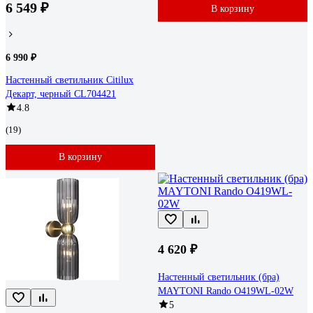
6 549 ₽
В корзину
6 990 ₽
Настенный светильник Citilux
Декарт, черный CL704421
4.8
(19)
В корзину
4 620 ₽
Настенный светильник (бра)
MAYTONI Rando O419WL-02W
5