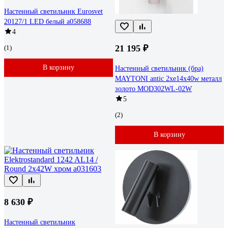
Настенный светильник Eurosvet
20127/1 LED белый a058688
4
21 195 ₽
(1)
В корзину
Настенный светильник (бра)
MAYTONI antic 2хe14x40w металл
золото MOD302WL-02W
5
(2)
В корзину
8 630 ₽
Настенный светильник