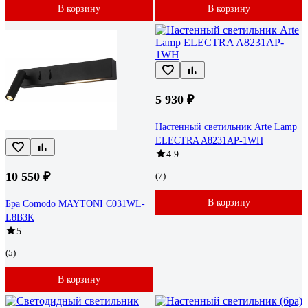
В корзину
В корзину
5 930 ₽
Настенный светильник Arte Lamp
ELECTRA A8231AP-1WH
4.9
10 550 ₽
(7)
В корзину
Бра Comodo MAYTONI C031WL-
L8B3K
5
(5)
В корзину