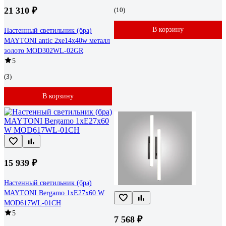
21 310 ₽
(10)
В корзину
Настенный светильник (бра)
MAYTONI antic 2хe14x40w металл
золото MOD302WL-02GR
5
(3)
В корзину
15 939 ₽
Настенный светильник (бра)
MAYTONI Bergamo 1хE27x60 W
MOD617WL-01CH
5
7 568 ₽