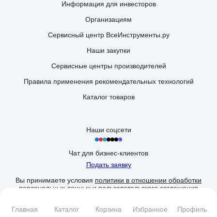
Информация для инвесторов
Организациям
Сервисный центр ВсеИнструменты.ру
Наши закупки
Сервисные центры производителей
Правила применения рекомендательных технологий
Каталог товаров
Наши соцсети
Чат для бизнес-клиентов
Подать заявку
Вы принимаете условия
политики в отношении обработки
персональных данных
и
пользовательского соглашения
каждый раз, когда оставляете свои данные в любой форме
обратной связи на сайте ВсеИнструменты.ру
Главная
Каталог
Корзина
Избранное
Профиль
© 2006 — 2026. ВсеИнструменты.ру