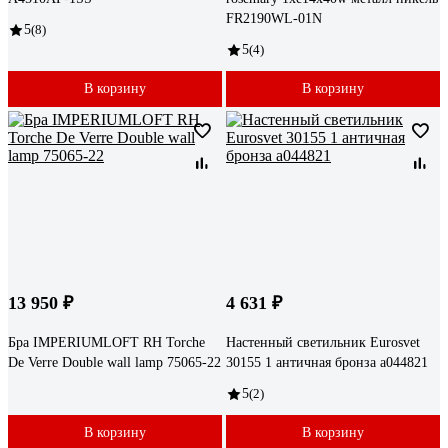
FR2190WL-01N
5
(8)
5
(4)
В корзину
В корзину
13 950 ₽
4 631 ₽
Бра IMPERIUMLOFT RH Torche
Настенный светильник Eurosvet
De Verre Double wall lamp 75065-22
30155 1 античная бронза a044821
5
(2)
В корзину
В корзину