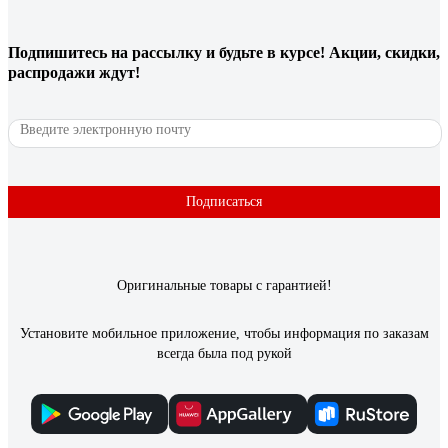
крышек подпорок для рассеивателя в торцах светильника.
Такие штуки вечно сохли, трескались и отваливались, а
рассеиватель падал и разбивался. Сейчас такого в этом
Подпишитесь
на рассылку
и будьте в курсе! Акции, скидки,
светильнике нет.
распродажи ждут!
6 отзывов
Отзыв о светильнике Elektrostandard 2194
MR16, SL/WH зеркальный/белый a036801
Подписаться
Анастасия О.
09.03.2021
Мне понравились
Оригинальные товары с гарантией!
Установите мобильное приложение, чтобы информация по заказам
всегда была под рукой