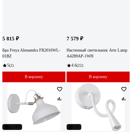
5 815 ₽
7 579 ₽
Бра Freya Alessandra FR2016WL-
Настенный светильник Arte Lamp
01BZ
A4289AP-1WH
5
(2)
4.6
(22)
В корзину
В корзину
до -9%
-3%