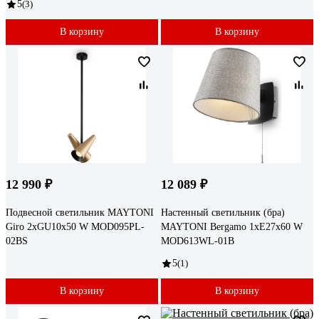
5
(3)
В корзину
В корзину
12 990 ₽
12 089 ₽
Подвесной светильник MAYTONI
Настенный светильник (бра)
Giro 2хGU10x50 W MOD095PL-
MAYTONI Bergamo 1хE27x60 W
02BS
MOD613WL-01B
5
(1)
В корзину
В корзину