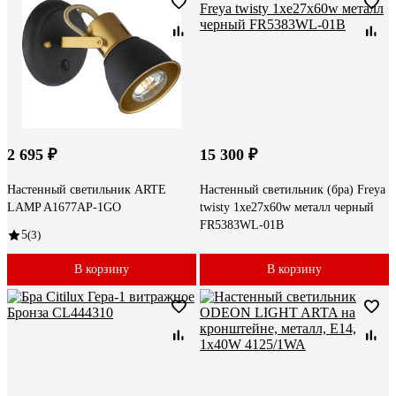
2 695 ₽
15 300 ₽
Настенный светильник ARTE
Настенный светильник (бра) Freya
LAMP A1677AP-1GO
twisty 1хe27x60w металл черный
FR5383WL-01B
5
(3)
В корзину
В корзину