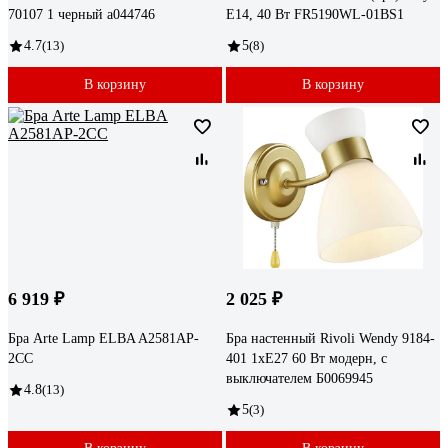
70107 1 черный a044746
E14, 40 Вт FR5190WL-01BS1
4.7
(13)
5
(8)
В корзину
В корзину
6 919 ₽
2 025 ₽
Бра Arte Lamp ELBA A2581AP-
Бра настенный Rivoli Wendy 9184-
2CC
401 1хЕ27 60 Вт модерн, с
выключателем Б0069945
4.8
(13)
5
(3)