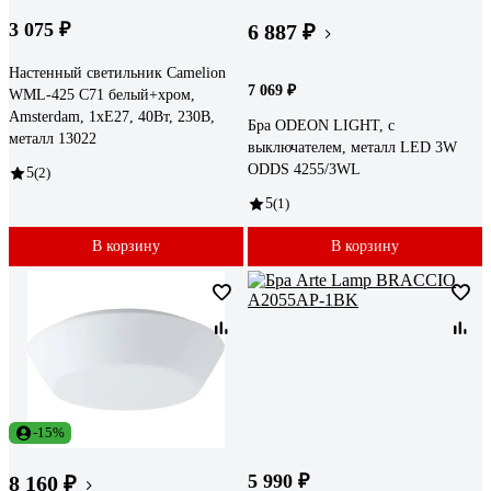
3 075 ₽
6 887 ₽
Настенный светильник Camelion
7 069 ₽
WML-425 С71 белый+хром,
Amsterdam, 1хE27, 40Вт, 230В,
Бра ODEON LIGHT, с
металл 13022
выключателем, металл LED 3W
ODDS 4255/3WL
5
(2)
5
(1)
В корзину
В корзину
-15%
5 990 ₽
8 160 ₽