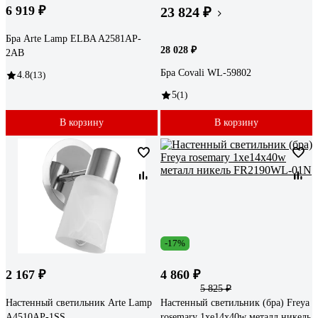
6 919 ₽
23 824 ₽
Бра Arte Lamp ELBA A2581AP-
28 028 ₽
2AB
Бра Covali WL-59802
4.8
(13)
5
(1)
В корзину
В корзину
-17%
2 167 ₽
4 860 ₽
5 825 ₽
Настенный светильник Arte Lamp
Настенный светильник (бра) Freya
A4510AP-1SS
rosemary 1хe14x40w металл никель