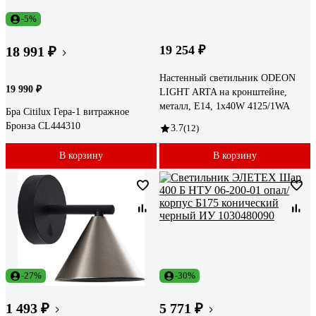
-5%
19 254 ₽
18 991 ₽
Настенный светильник ODEON
19 990 ₽
LIGHT ARTA на кронштейне,
металл, E14, 1х40W 4125/1WA
Бра Citilux Гера-1 витражное
Бронза CL444310
3.7
(12)
В корзину
В корзину
-27%
-30%
1 493 ₽
5 771 ₽