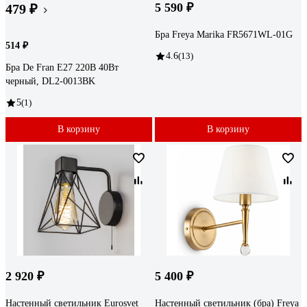
5 590 ₽
479 ₽
Бра Freya Marika FR5671WL-01G
514 ₽
4.6
(13)
Бра De Fran Е27 220В 40Вт
черный, DL2-0013BK
5
(1)
В корзину
В корзину
2 920 ₽
5 400 ₽
Настенный светильник Eurosvet
Настенный светильник (бра) Freya