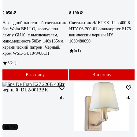
2 050 ₽
8 190 ₽
Накладной настенный светильник
Светильник ЭЛЕТЕХ Шар 400 Б
бра Wolta BELLO, корпус под
НТУ 06-200-01 опал/корпус Б175
лампу GU10, с выключателем,
конический черный ИУ
макс.мощность 50Вт, 140х135мм,
1030480090
керамический патрон, Черный/
5
(1)
хром WSL-GU10/W08CH
5
(21)
В корзину
В корзину
-7%