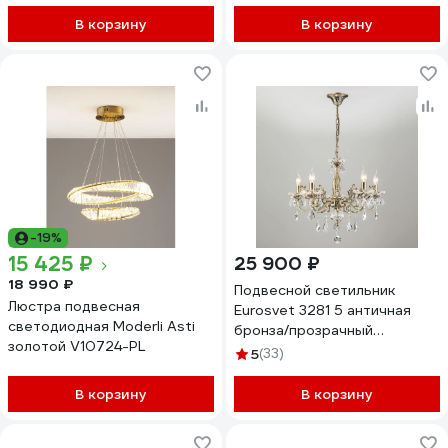
В корзину
В корзину
-19%
15 425 ₽
25 900 ₽
18 990 ₽
Подвесной светильник
Люстра подвесная
Eurosvet 3281 5 античная
светодиодная Moderli Asti
бронза/прозрачный
золотой V10724-PL
хрусталь Strotskis
5
(33)
00000063378
В корзину
В корзину