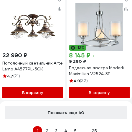
-12%
8 145 ₽
22 990 ₽
9 290 ₽
Потолочный светильник Arte
Подвесная люстра Moderli
Lamp A4577PL-5CK
Maximilian V2524-3P
4.7
(21)
4.9
(22)
В корзину
В корзину
Показать еще 40
1
2
3
4
5
...
25