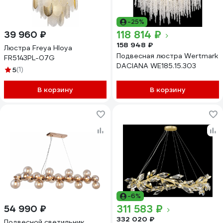
-25%
118 814 ₽
39 960 ₽
158 948 ₽
Люстра Freya Hloya
Подвесная люстра Wertmark
FR5143PL-07G
DACIANA WE185.15.303
5
(1)
В корзину
В корзину
-6%
311 583 ₽
54 990 ₽
332 020 ₽
Подвесной светильник