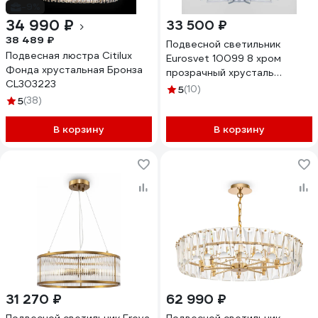
-9%
34 990 ₽
33 500 ₽
38 489 ₽
Подвесной светильник
Подвесная люстра Citilux
Eurosvet 10099 8 хром
Фонда хрустальная Бронза
прозрачный хрусталь
CL303223
Strotskis (новый абажур)
5
(10)
5
(38)
a056962
В корзину
В корзину
31 270 ₽
62 990 ₽