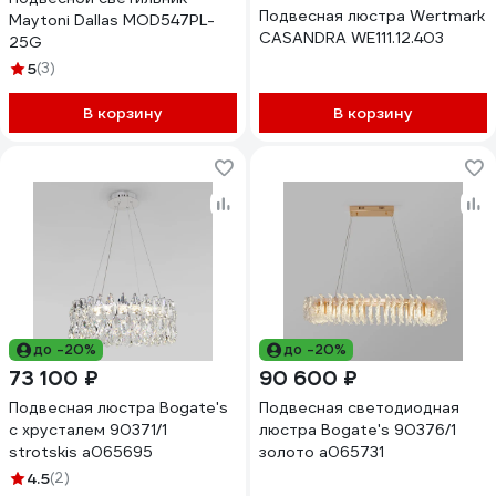
Подвесная люстра Wertmark
Maytoni Dallas MOD547PL-
CASANDRA WE111.12.403
25G
5
(3)
В корзину
В корзину
до -20%
до -20%
73 100 ₽
90 600 ₽
Подвесная люстра Bogate's
Подвесная светодиодная
с хрусталем 90371/1
люстра Bogate's 90376/1
strotskis a065695
золото a065731
4.5
(2)