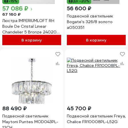
-15%
до -20%
57 086 ₽
56 600 ₽
67 160 ₽
Подвесной светильник
Люстра IMPERIUMLOFT RH
Bogate's 326/8 золото
Boule De Cristal Linear
a050351
Chandelier 5 Bronze 240204-
22
В корзину
В корзину
88 490 ₽
45 700 ₽
Подвесной светильник
Подвесной светильник Freya,
Maytoni Puntes MOD043PL-
Chalice FR10008PL-L52G
12CH