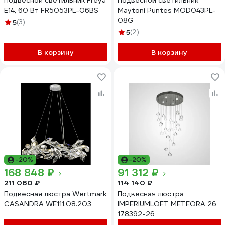
Подвесной светильник Freya
Подвесной светильник
E14, 60 Вт FR5053PL-06BS
Maytoni Puntes MOD043PL-
08G
5
(3)
5
(2)
В корзину
В корзину
-20%
-20%
168 848 ₽
91 312 ₽
211 060 ₽
114 140 ₽
Подвесная люстра Wertmark
Подвесная люстра
CASANDRA WE111.08.203
IMPERIUMLOFT METEORA 26
178392-26