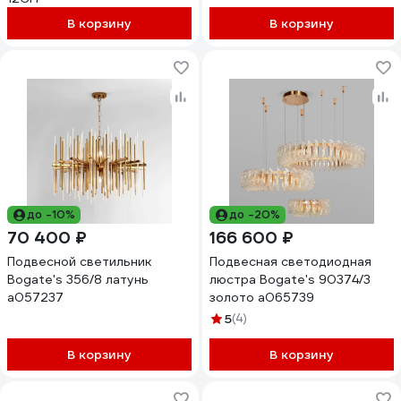
В корзину
В корзину
до -10%
до -20%
70 400 ₽
166 600 ₽
Подвесной светильник
Подвесная светодиодная
Bogate's 356/8 латунь
люстра Bogate's 90374/3
a057237
золото a065739
5
(4)
В корзину
В корзину