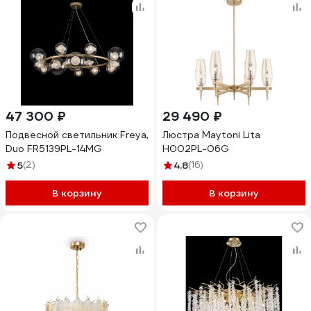
47 300 ₽
29 490 ₽
Подвесной светильник Freya,
Люстра Maytoni Lita
Duo FR5139PL-14MG
H002PL-06G
5
(2)
4.8
(16)
В корзину
В корзину