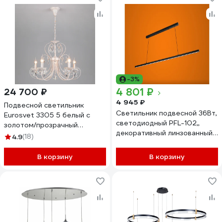
-3%
4 801 ₽
24 700 ₽
4 945 ₽
Подвесной светильник
Светильник подвесной 36Вт,
Eurosvet 3305 5 белый с
светодиодный PFL-102,,
золотом/прозрачный
декоративный линзованный
хрусталь Strotskis
4.9
(18)
линейный, черный 4000K
00000063411
iSVET PFL-102-2-5
В корзину
В корзину