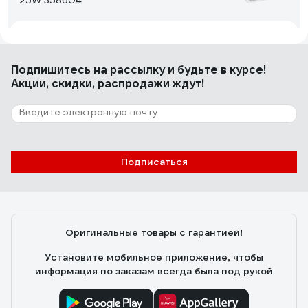
25W 358604
Сергий
20.12.2023
Добротный светильник.
Подпишитесь
на рассылку
и будьте в курсе!
Акции, скидки, распродажи ждут!
251 отзыв
Отзыв о люстре RITTER ROLO с ДУ 52Вт,
2700К/4200К/6400К, 3400Лм, 385x80мм
52360 4
Подписаться
Александр Ю.
10.11.2021
Есть регулировка оттенка и яркости в широком
диапазоне. В полной мощности светит ярко, хорошо
освещает комнату 17кв.м.
Оригинальные товары с гарантией!
Установите мобильное приложение, чтобы
информация по заказам всегда была под рукой