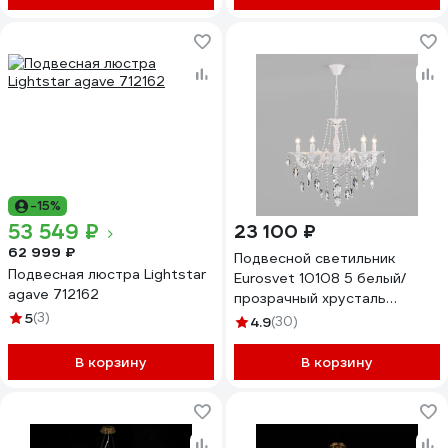
-15%
53 549 ₽
23 100 ₽
62 999 ₽
Подвесной светильник
Подвесная люстра Lightstar
Eurosvet 10108 5 белый/
agave 712162
прозрачный хрусталь
5
(3)
Strotskis a045451
4.9
(30)
В корзину
В корзину