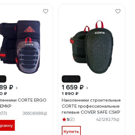
7%
-12%
89 ₽
1 659 ₽
0 ₽
1 890 ₽
ленники CORTE ERGO
Наколенники строительные
 EMKP
CORTE профессиональные
гелевые COVER SAFE CSKP
2
(13)
36608988
5
(2)
42128279
орзину
Купить