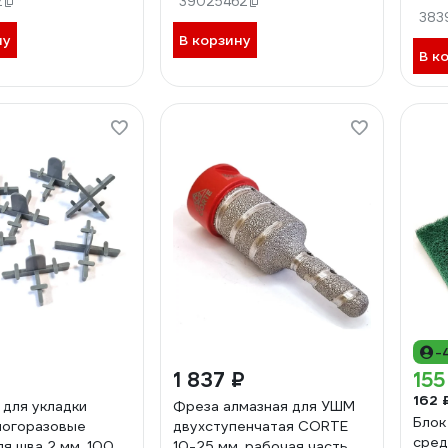
2
39025462
шт. 
MBD02
383
ну
В корзину
В к
-
1 837 ₽
155
162 
 для укладки
Фреза алмазная для УШМ
Блок
ногоразовые
двухступенчатая CORTE
сред
я шва 2 мм. 100
10-25 мм, рабочая часть