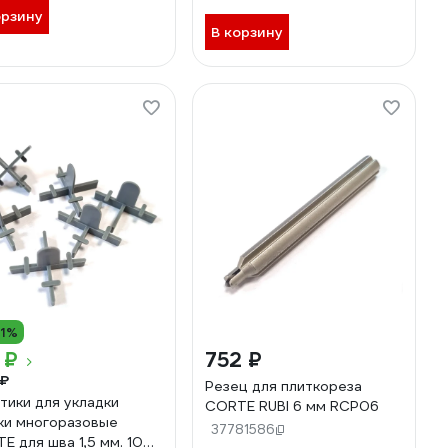
орзину
В корзину
11%
 ₽
752 ₽
 ₽
Резец для плиткореза
тики для укладки
CORTE RUBI 6 мм RCP06
ки многоразовые
37781586
E для шва 1,5 мм. 100