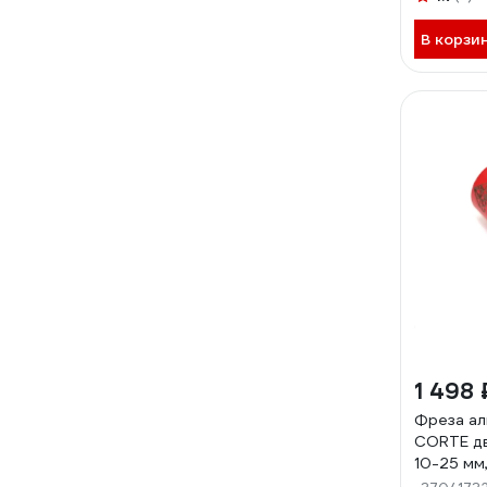
мм PED12
В корзи
1 498 
Фреза ал
CORTE дв
10-25 мм