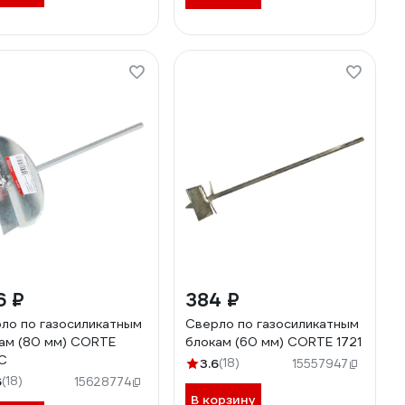
6 ₽
384 ₽
ло по газосиликатным
Сверло по газосиликатным
ам (80 мм) CORTE
блокам (60 мм) CORTE 1721
C
3.6
(18)
15557947
6
(18)
15628774
В корзину