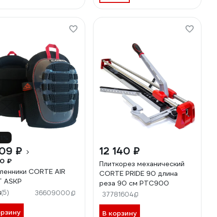
11%
09 ₽
12 140 ₽
0 ₽
Плиткорез механический
ленники CORTE AIR
CORTE PRIDE 90 длина
T ASKP
реза 90 см PTC900
8
(5)
36609000
37781604
орзину
В корзину