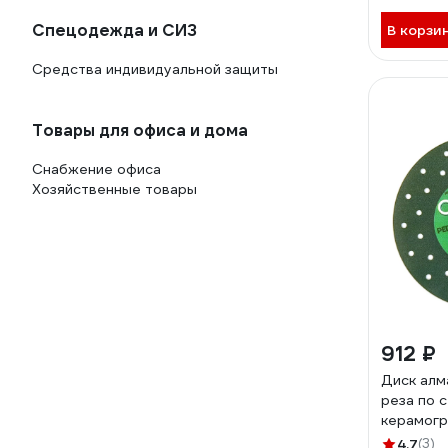
#1 APS01
Спецодежда и СИЗ
В корзи
Средства индивидуальной защиты
Товары для офиса и дома
Снабжение офиса
Хозяйственные товары
912 ₽
Диск алм
реза по с
керамог
PERFECT 
4.7
(3)