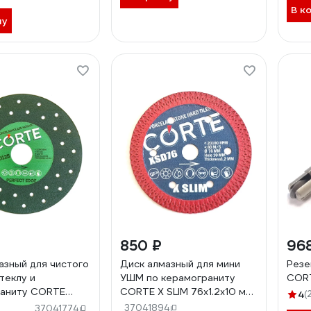
В к
ну
850 ₽
96
азный для чистого
Диск алмазный для мини
Резе
теклу и
УШМ по керамограниту
CORT
раниту CORTE
CORTE X SLIM 76х1.2х10 мм
4
(
EDGE 125х1.6х22.2
XSD76
37041894
37041774