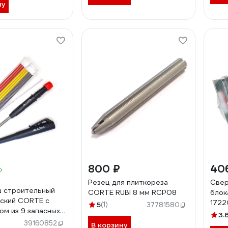
ну
800 ₽
40
Резец для плиткореза
Свер
 строительный
CORTE RUBI 8 мм RCP08
блок
ский CORTE с
1722
5
(1)
37781580
ом из 9 запасных
3.
 AUTO PENCIL SET
39160852
В корзину