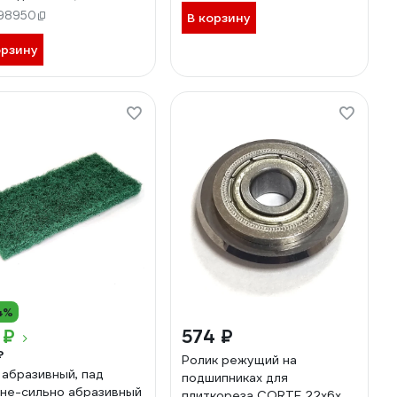
RTS1P5
98950
В корзину
орзину
4%
 ₽
574 ₽
₽
Ролик режущий на
 абразивный, пад
подшипниках для
не-сильно абразивный
плиткореза CORTE 22x6x6