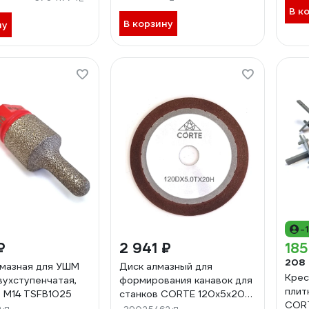
5
В к
В корзину
ну
-
₽
2 941 ₽
185
208
мазная для УШМ
Диск алмазный для
Крес
ухступенчатая,
формирования канавок для
плит
, М14 TSFB1025
станков CORTE 120х5х20
CORT
мм MACHINE BLADE 2