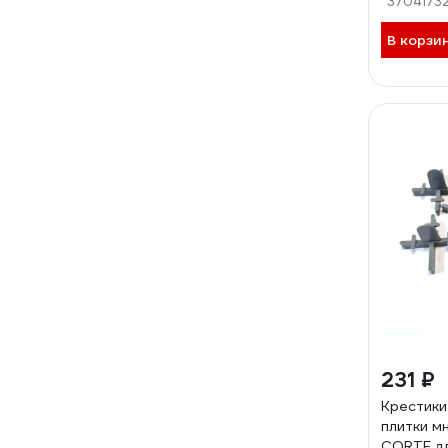
3704173
В корзи
231 ₽
Крестики
плитки м
CORTE дл