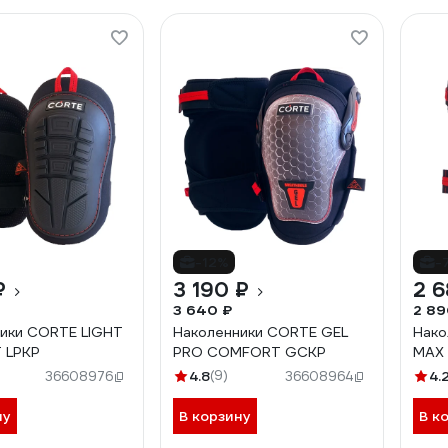
-12%
-
₽
3 190 ₽
2 6
3 640 ₽
2 89
ики CORTE LIGHT
Наколенники CORTE GEL
Нако
 LPKP
PRO COMFORT GCKP
MAX
4.8
(9)
4.
36608976
36608964
ну
В корзину
В к