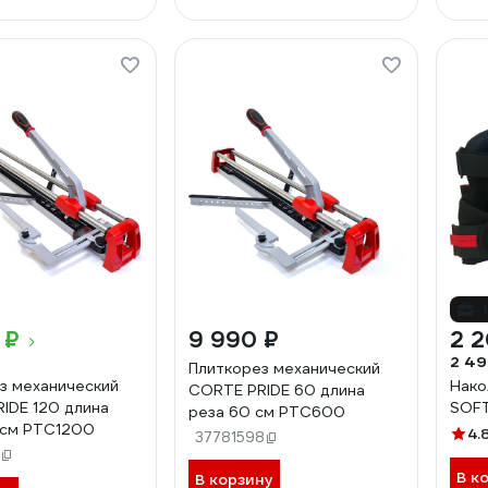
-
 ₽
9 990 ₽
2 2
2 49
Плиткорез механический
з механический
Нако
CORTE PRIDE 60 длина
IDE 120 длина
SOF
реза 60 см PTC600
 см PTC1200
4.
37781598
В к
В корзину