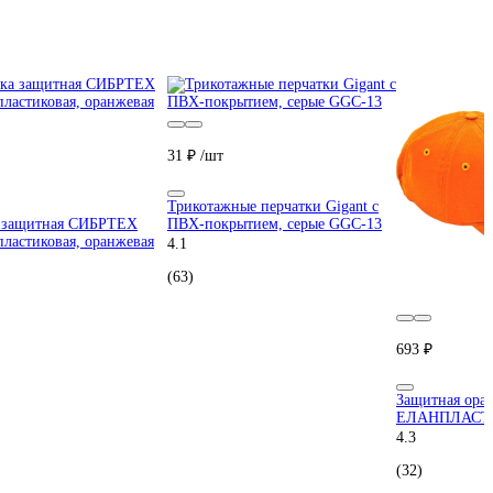
31 ₽
/шт
Трикотажные перчатки Gigant с
а защитная СИБРТЕХ
ПВХ-покрытием, серые GGC-13
пластиковая, оранжевая
4.1
(63)
693 ₽
Защитная оран
ЕЛАНПЛАСТ 
4.3
(32)