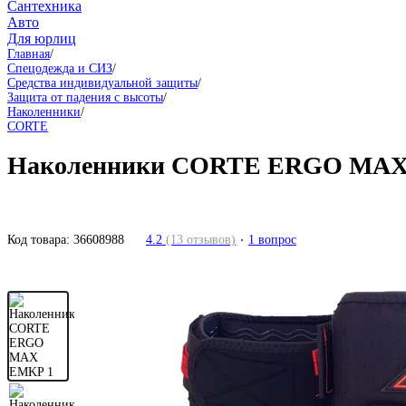
Сантехника
Авто
Для юрлиц
Главная
/
Спецодежда и СИЗ
/
Средства индивидуальной защиты
/
Защита от падения с высоты
/
Наколенники
/
CORTE
Наколенники CORTE ERGO MA
Код товара:
36608988
4.2
(13 отзывов)
1 вопрос