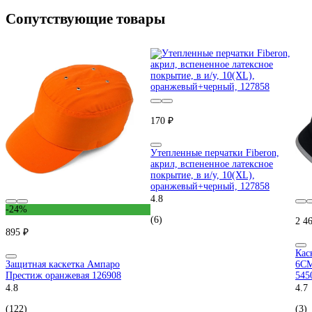
Сопутствующие товары
170 ₽
Утепленные перчатки Fiberon,
акрил, вспененное латексное
покрытие, в и/у, 10(XL),
оранжевый+черный, 127858
4.8
-24%
(6)
2 4
895 ₽
Кас
Защитная каскетка Ампаро
6CM
Престиж оранжевая 126908
545
4.8
4.7
(122)
(3)