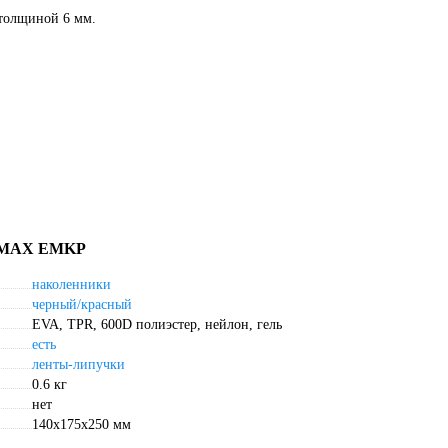
 толщиной 6 мм.
O MAX EMKP
наколенники
черный/красный
EVA, TPR, 600D полиэстер, нейлон, гель
есть
ленты-липучки
0.6 кг
нет
140x175x250 мм