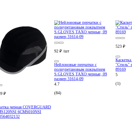
523 ₽
92 ₽
/шт
Каскетк
Нейлоновые перчатки с
"Стиль" 
полиуретановым покрытием
89169
S.GLOVES TAXO черные, 09
5
размер 31614-09
(1)
4.7
(84)
69 ₽
кетка черная COVERGUARD
S120NSI 6CMS010NSI
0564032132