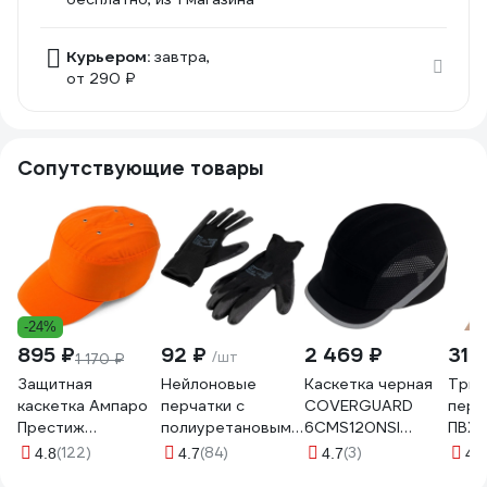
Курьером:
завтра,
от 290 ₽
Сопутствующие товары
-24%
895 ₽
92 ₽
2 469 ₽
31 
/шт
1 170 ₽
Защитная
Нейлоновые
Каскетка черная
Трик
каскетка Ампаро
перчатки с
COVERGUARD
перч
Престиж
полиуретановым
6CMS120NSI
ПВХ-
оранжевая
покрытием
6CMS010NSI
серы
(122)
(84)
(3)
4.8
4.7
4.7
4.1
126908
S.GLOVES TAXO
5450564032132