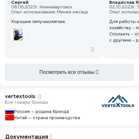
Сергей
Владислав Я
08.06.2023
г. Нижневартовск
02.10.2023
г.
Опыт использования: Менее месяца
Опыт использ
Хорошие липучки,мягкие.
Для работы н
хозяйству - 
Сползать - с
с другими - 
под ними на 
пота, но вен
приспособишь
вентиляция
Посмотреть все отзывы
vertextools
Все товары бренда
Россия — родина бренда
Китай — страна производства
Документация