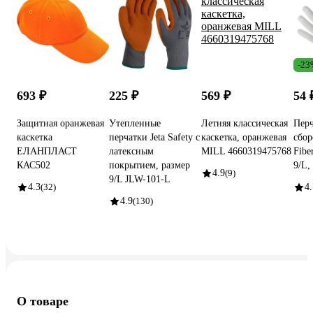
-23
693 ₽
225 ₽
569 ₽
54
Защитная оранжевая
Утепленные
Летняя классическая
Перч
каскетка
перчатки Jeta Safety с
каскетка, оранжевая
сбор
ЕЛАНПЛАСТ
латексным
MILL 4660319475768
Fibe
КАС502
покрытием, размер
9/L,
4.9
(9)
9/L JLW-101-L
4.3
(32)
4.
4.9
(130)
О товаре