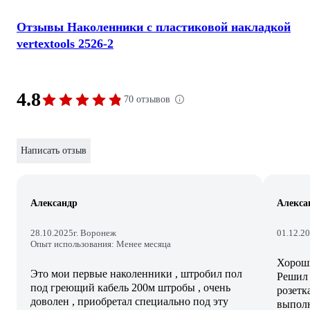
Отзывы Наколенники с пластиковой накладкой
vertextools 2526-2
4.8
70 отзывов
Написать отзыв
Александр
Алекса
28.10.2025
г. Воронеж
01.12.2
Опыт использования: Менее месяца
Хороши
Это мои первые наколенники , штробил пол
Решил 
под греющий кабель 200м штробы , очень
розетк
доволен , приобретал специально под эту
выполн