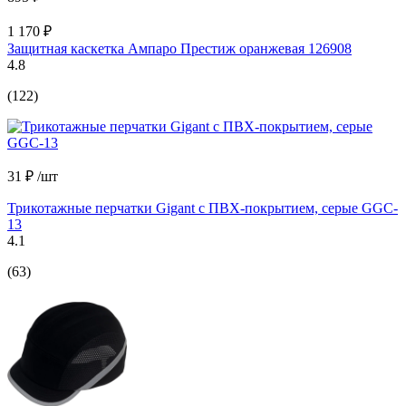
1 170 ₽
Защитная каскетка Ампаро Престиж оранжевая 126908
4.8
(122)
31 ₽
/шт
Трикотажные перчатки Gigant с ПВХ-покрытием, серые GGC-
13
4.1
(63)