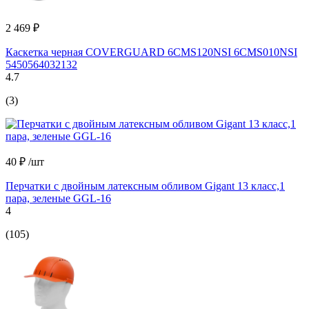
2 469 ₽
Каскетка черная COVERGUARD 6CMS120NSI 6CMS010NSI
5450564032132
4.7
(3)
40 ₽
/шт
Перчатки с двойным латексным обливом Gigant 13 класс,1
пара, зеленые GGL-16
4
(105)