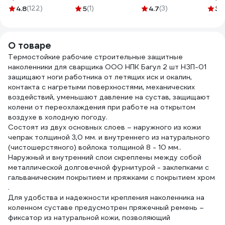
оранжевая
WORKPRO PRO L
6CMS010NSI
обли
4.8
(122)
5
(1)
4.7
(3)
3.
126908
(дышащий
5450564032132
3/4 
материал,
встроеное
О товаре
полотенце
Термостойкие рабочие строительные защитные
,ширина по ладони
наколенники для сварщика ООО НПК Багул 2 шт НЗП-01
112мм) , WP371019
защищают ноги работника от летящих иск и окалин,
контакта с нагретыми поверхностями, механических
воздействий, уменьшают давление на сустав, защищают
колени от
переохлаждения при работе на открытом
воздухе в холодную погоду.
Состоят из двух основных слоев – наружного из кожи
чепрак толщиной 3,0 мм. и внутреннего из натурального
(чистошерстяного) войлока толщиной 8 - 10 мм..
Наружный и внутренний слои скреплены между собой
металлической долговечной фурнитурой - заклепками с
гальваническим покрытием и пряжками с покрытием хром
.
Для удобства и надежности крепления наколенника на
коленном суставе предусмотрен пряжечный ремень –
фиксатор из натуральной кожи, позволяющий