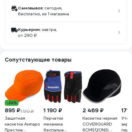
Самовывоз:
сегодня,
бесплатно
, из 1 магазина
Курьером:
завтра,
от 290 ₽
Сопутствующие товары
-24%
895 ₽
1 190 ₽
2 469 ₽
171 
1 170 ₽
Защитная
Перчатки
Каскетка черная
Утеп
каскетка Ампаро
механика
COVERGUARD
акри
Престиж
беспалые
6CMS120NSI
перч