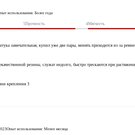
пыт использования: Более года
5
Прочность
4
Мягкость
тука замечательная, купил уже две пары, менять приходится из за ремн
екачественной резины, служат недолго, быстро трескаются при растяжен
мни крепления 3
2023
Опыт использования: Менее месяца