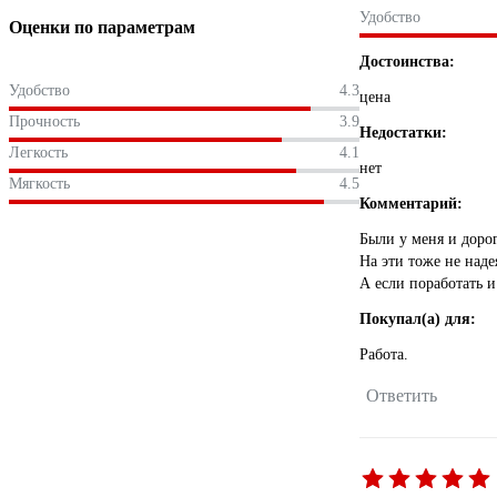
Удобство
Оценки по параметрам
Достоинства:
Удобство
4.3
цена
Прочность
3.9
Недостатки:
Легкость
4.1
нет
Мягкость
4.5
Комментарий:
Были у меня и дорог
На эти тоже не над
А если поработать 
Покупал(а) для:
Работа.
Ответить