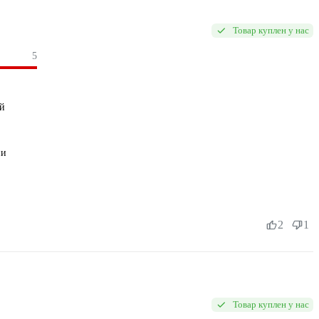
Товар куплен у нас
5
ей
ии
2
1
Товар куплен у нас