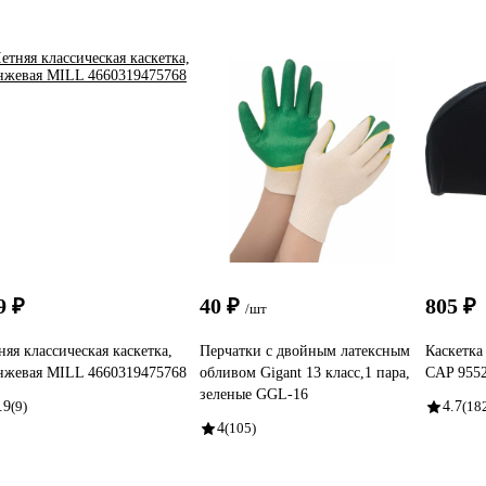
9 ₽
40 ₽
805 ₽
/шт
няя классическая каскетка,
Перчатки с двойным латексным
Каскетк
нжевая MILL 4660319475768
обливом Gigant 13 класс,1 пара,
CAP 955
зеленые GGL-16
.9
(9)
4.7
(18
4
(105)