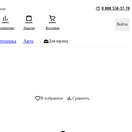
8 800 550-37-70
рам
Войти
равнение
Заказы
Корзина
техника
Авто
Для юрлиц
В избранное
Сравнить