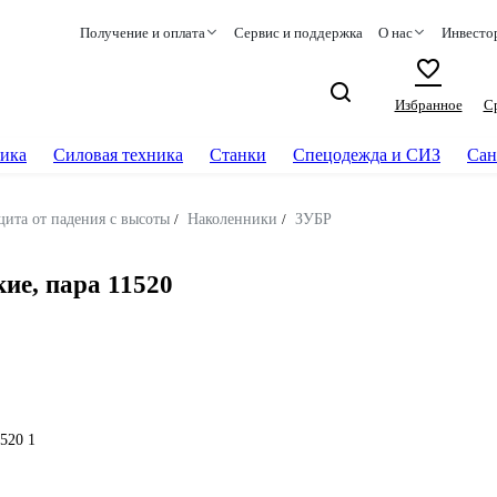
Получение и оплата
Сервис и поддержка
О нас
Инвесто
Избранное
С
ика
Силовая техника
Станки
Спецодежда и СИЗ
Сан
щита от падения с высоты
/
Наколенники
/
ЗУБР
е, пара 11520