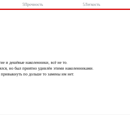
5
Прочность
5
Легкость
ие и дешёвые наколенники, всё не то.
еялся, но был приятно удивлён этими наколенниками.
и привыкнуть по дольше то замены им нет.