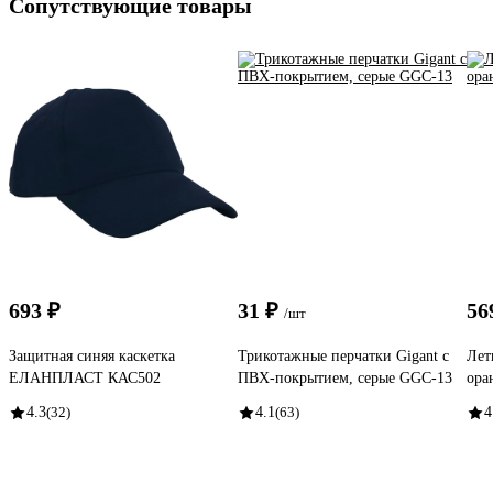
Сопутствующие товары
693 ₽
31 ₽
56
/шт
Защитная синяя каскетка
Трикотажные перчатки Gigant с
Лет
ЕЛАНПЛАСТ КАС502
ПВХ-покрытием, серые GGC-13
ора
4.3
(32)
4.1
(63)
4