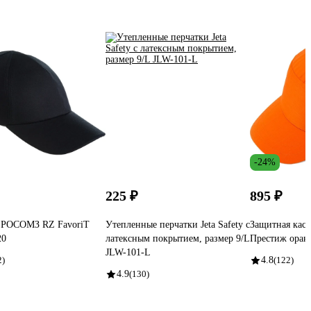
-24%
225 ₽
895 ₽
а РОСОМЗ RZ FavoriT
Утепленные перчатки Jeta Safety с
Защитная кас
20
латексным покрытием, размер 9/L
Престиж оран
JLW-101-L
2)
4.8
(122)
4.9
(130)